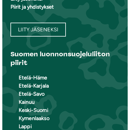
Piirit ja yhdistykset
LIITY JÄSENEKSI
Suomen luonnonsuojeluliiton
piirit
Etelä-Häme
Etelä-Karjala
Etelä-Savo
Kainuu
Keski-Suomi
Kymenlaakso
Lappi