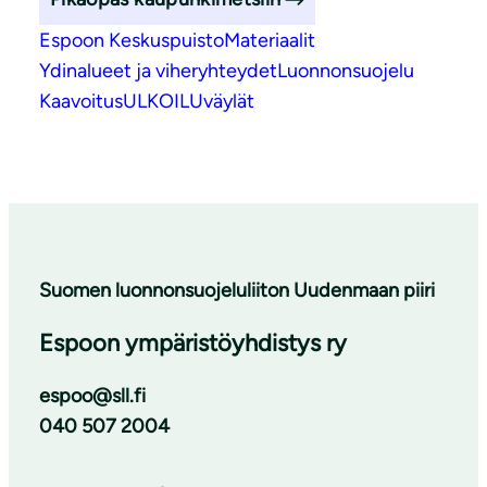
Espoon Keskuspuisto
Materiaalit
Ydinalueet ja viheryhteydet
Luonnonsuojelu
Kaavoitus
ULKOILUväylät
Suomen luonnonsuojeluliiton Uudenmaan piiri
Espoon ympäristöyhdistys ry
espoo@sll.fi
040 507 2004