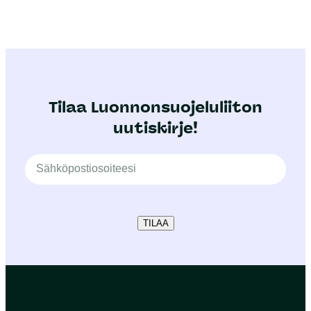
Tilaa Luonnonsuojeluliiton
uutiskirje!
TILAA