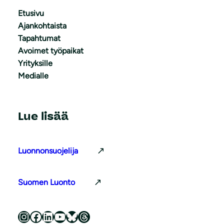
Etusivu
Ajankohtaista
Tapahtumat
Avoimet työpaikat
Yrityksille
Medialle
Lue lisää
Luonnonsuojelija
Suomen Luonto
Luonnonsuojeluliitto Instagramissa
Luonnonsuojeluliitto Facebookissa
Luonnonsuojeluliitto LinkedInissä
Luonnonsuojeluliiton YouTube-kanava
Luonnonsuojeluliitto Blueskyssa
Luonnonsuojeluliitto Threadsissa