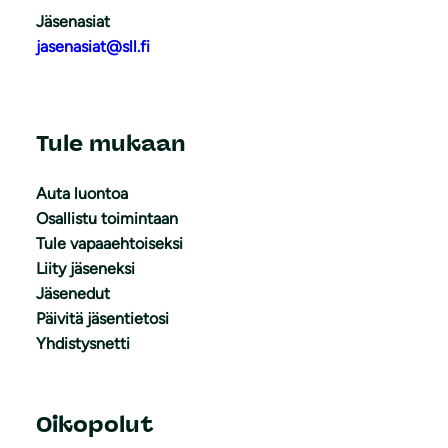
Jäsenasiat
jasenasiat@sll.fi
Tule mukaan
Auta luontoa
Osallistu toimintaan
Tule vapaaehtoiseksi
Liity jäseneksi
Jäsenedut
Päivitä jäsentietosi
Yhdistysnetti
Oikopolut