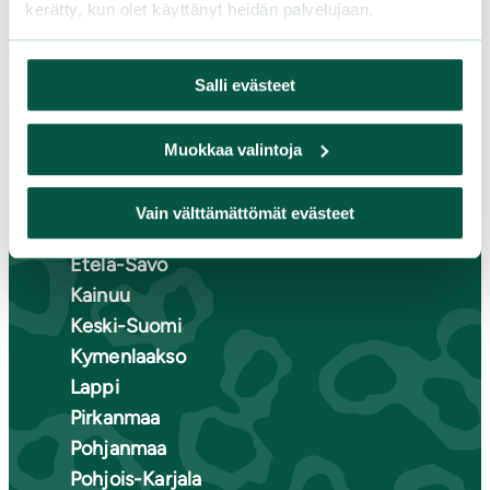
kerätty, kun olet käyttänyt heidän palvelujaan.
LIITY JÄSENEKSI
Salli evästeet
Suomen luonnonsuojeluliiton
piirit
Muokkaa valintoja
Etelä-Häme
Vain välttämättömät evästeet
Etelä-Karjala
Etelä-Savo
Kainuu
Keski-Suomi
Kymenlaakso
Lappi
Pirkanmaa
Pohjanmaa
Pohjois-Karjala