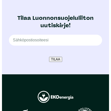
Tilaa Luonnonsuojeluliiton
uutiskirje!
TILAA