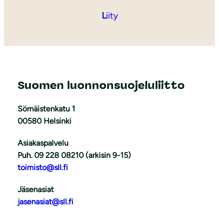
L
iity
Suomen luonnonsuojeluliitto
Sörnäistenkatu 1
00580 Helsinki
Asiakaspalvelu
Puh. 09 228 08210 (arkisin 9-15)
toimisto@sll.fi
Jäsenasiat
jasenasiat@sll.fi