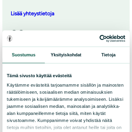
Lisää yhteystietoja
Facebook
Instagram
Suostumus
Yksityiskohdat
Tietoja
Tämä sivusto käyttää evästeitä
Paikallistoiminta
Käytämme evästeitä tarjoamamme sisällön ja mainosten
räätälöimiseen, sosiaalisen median ominaisuuksien
Tule vapaaehtoiseksi
tukemiseen ja kävijämäärämme analysoimiseen. Lisäksi
Liity jäseneksi
jaamme sosiaalisen median, mainosalan ja analytiikka-
alan kumppaneillemme tietoja siitä, miten käytät
Piirit ja yhdistykset
sivustoamme. Kumppanimme voivat yhdistää näitä
tietoja muihin tietoihin, joita olet antanut heille tai joita on