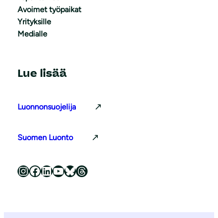
Avoimet työpaikat
Yrityksille
Medialle
Lue lisää
Luonnonsuojelija
Suomen Luonto
Luonnonsuojeluliitto Instagramissa
Luonnonsuojeluliitto Facebookissa
Luonnonsuojeluliitto LinkedInissä
Luonnonsuojeluliiton YouTube-kanava
Luonnonsuojeluliitto Blueskyssa
Luonnonsuojeluliitto Threadsissa