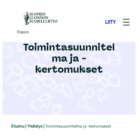
S
i
LIITY
i
r
Espoo
r
Toimintasuunnitel
y
ma ja -
s
i
kertomukset
s
ä
l
t
ö
ö
n
Etusivu
|
Yhdistys
|
Toimintasuunnitelma ja -kertomukset