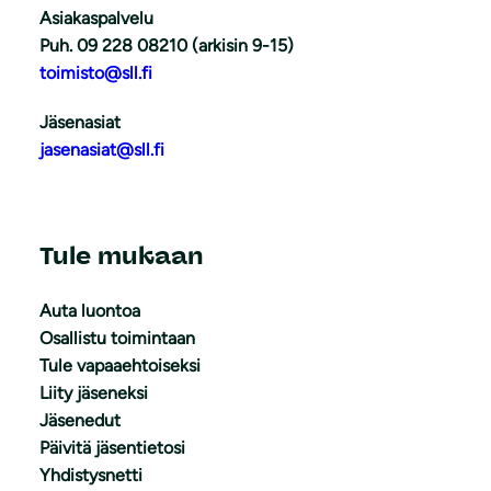
Asiakaspalvelu
Puh. 09 228 08210 (arkisin 9-15)
toimisto@sll.fi
Jäsenasiat
jasenasiat@sll.fi
Tule mukaan
Auta luontoa
Osallistu toimintaan
Tule vapaaehtoiseksi
Liity jäseneksi
Jäsenedut
Päivitä jäsentietosi
Yhdistysnetti