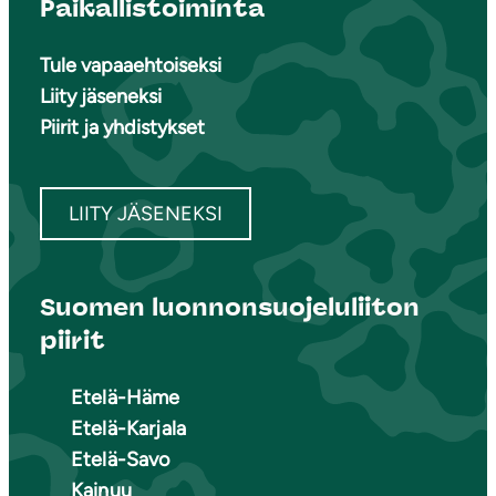
Paikallistoiminta
Tule vapaaehtoiseksi
Liity jäseneksi
Piirit ja yhdistykset
LIITY JÄSENEKSI
Suomen luonnonsuojeluliiton
piirit
Etelä-Häme
Etelä-Karjala
Etelä-Savo
Kainuu