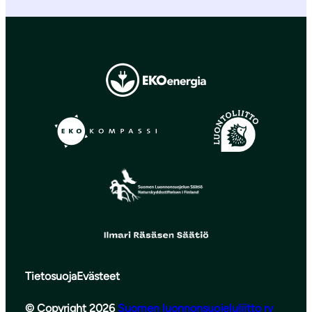
Tietosuoja
Evästeet
© Copyright 2026
Suomen luonnonsuojeluliitto ry