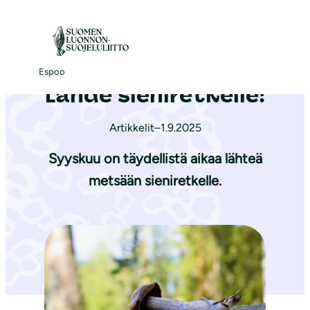
S
i
Etusivu
|
Ajankohtaista
|
Lähde sieniretkelle!
i
r
Espoo
Lähde sieniretkelle!
r
y
Artikkelit
–
1.9.2025
s
i
Syyskuu on täydellistä aikaa lähteä
s
metsään sieniretkelle.
ä
l
t
ö
ö
n