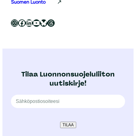
Suomen Luonto
Luonnonsuojeluliitto Instagramissa
Luonnonsuojeluliitto Facebookissa
Luonnonsuojeluliitto LinkedInissä
Luonnonsuojeluliiton YouTube-kanava
Luonnonsuojeluliitto Blueskyssa
Luonnonsuojeluliitto Threadsissa
Tilaa Luonnonsuojeluliiton
uutiskirje!
TILAA