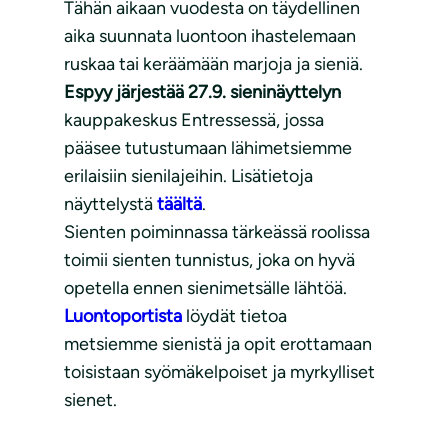
Tähän aikaan vuodesta on täydellinen
aika suunnata luontoon ihastelemaan
ruskaa tai keräämään marjoja ja sieniä.
Espyy järjestää 27.9. sieninäyttelyn
kauppakeskus Entressessä, jossa
pääsee tutustumaan lähimetsiemme
erilaisiin sienilajeihin. Lisätietoja
näyttelystä
täältä
.
Sienten poiminnassa tärkeässä roolissa
toimii sienten tunnistus, joka on hyvä
opetella ennen sienimetsälle lähtöä.
Luontoportista
löydät tietoa
metsiemme sienistä ja opit erottamaan
toisistaan syömäkelpoiset ja myrkylliset
sienet.