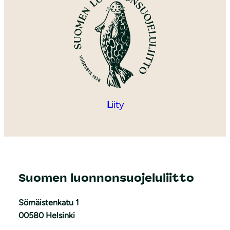
L
iity
Suomen luonnonsuojeluliitto
Sörnäistenkatu 1
00580 Helsinki