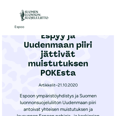
S
i
Etusivu
|
Ajankohtaista
|
Espyy ja Uudenmaan piiri jättivät muistutuksen POKEsta
i
r
Espoo
Espyy ja
r
y
Uudenmaan piiri
s
jättivät
i
muistutuksen
s
ä
POKEsta
l
t
Artikkelit
–
21.10.2020
ö
Espoon ympäristöyhdistys ja Suomen
ö
luonnonsuojeluliiton Uudenmaan piiri
n
antoivat yhteisen muistutuksen ja