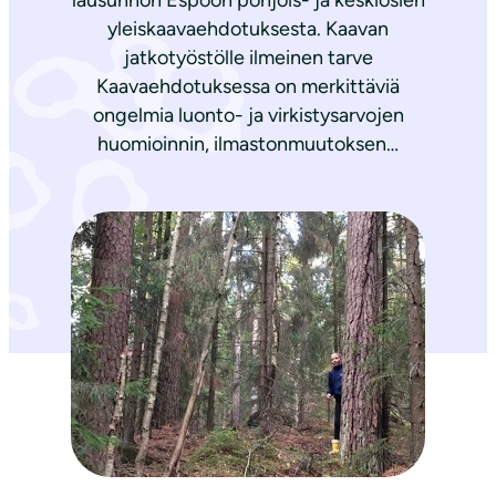
lausunnon Espoon pohjois- ja keskiosien
yleiskaavaehdotuksesta. Kaavan
jatkotyöstölle ilmeinen tarve
Kaavaehdotuksessa on merkittäviä
ongelmia luonto- ja virkistysarvojen
huomioinnin, ilmastonmuutoksen…