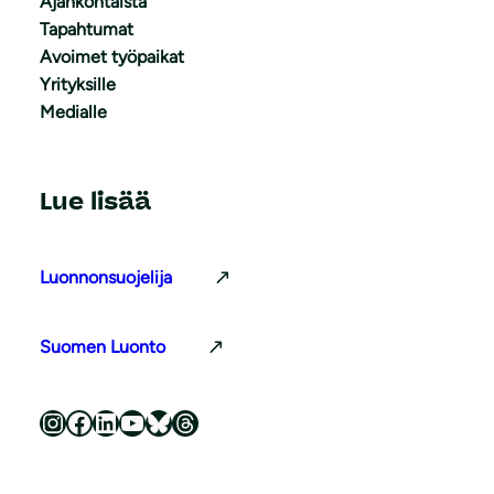
Ajankohtaista
Tapahtumat
Avoimet työpaikat
Yrityksille
Medialle
Lue lisää
Luonnonsuojelija
Suomen Luonto
Luonnonsuojeluliitto Instagramissa
Luonnonsuojeluliitto Facebookissa
Luonnonsuojeluliitto LinkedInissä
Luonnonsuojeluliiton YouTube-kanava
Luonnonsuojeluliitto Blueskyssa
Luonnonsuojeluliitto Threadsissa