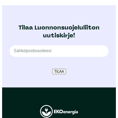
Tilaa Luonnonsuojeluliiton
uutiskirje!
TILAA