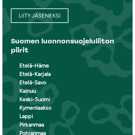
LIITY JÄSENEKSI
Suomen luonnonsuojeluliiton
piirit
Etelä-Häme
Etelä-Karjala
Etelä-Savo
Kainuu
Keski-Suomi
Kymenlaakso
Lappi
Pirkanmaa
Pohjanmaa