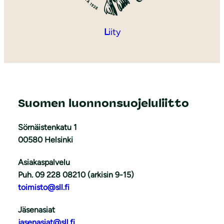
L
iity
Suomen luonnonsuojeluliitto
Sörnäistenkatu 1
00580 Helsinki
Asiakaspalvelu
Puh. 09 228 08210 (arkisin 9-15)
toimisto@sll.fi
Jäsenasiat
jasenasiat@sll.fi