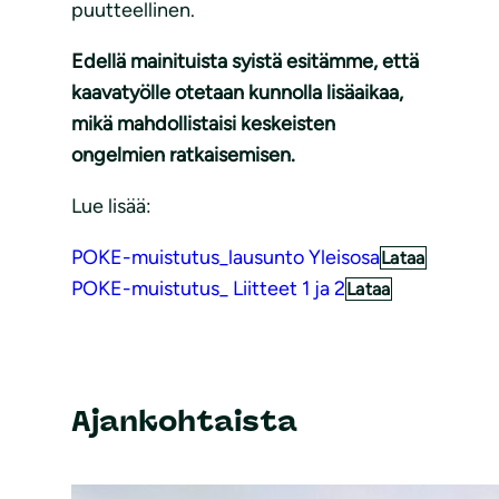
puutteellinen.
Edellä mainituista syistä esitämme, että
kaavatyölle otetaan kunnolla lisäaikaa,
mikä mahdollistaisi keskeisten
ongelmien ratkaisemisen.
Lue lisää:
POKE-muistutus_lausunto Yleisosa
Lataa
POKE-muistutus_ Liitteet 1 ja 2
Lataa
Ajankohtaista