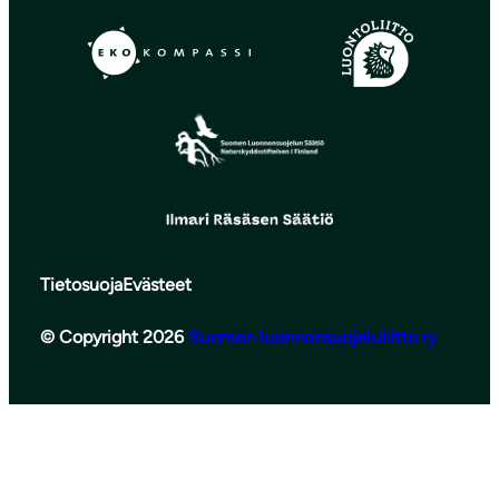
Tietosuoja
Evästeet
© Copyright 2026
Suomen luonnonsuojeluliitto ry