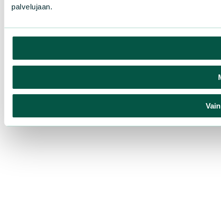
palvelujaan.
Vain