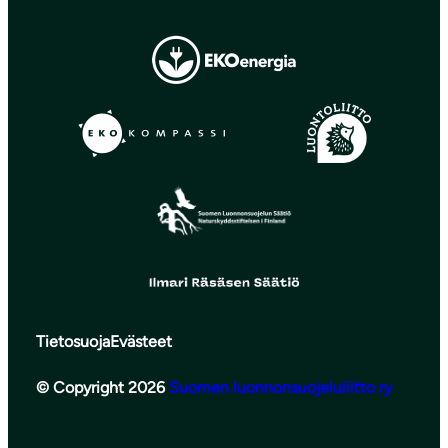
Tietosuoja
Evästeet
© Copyright 2026
Suomen luonnonsuojeluliitto ry