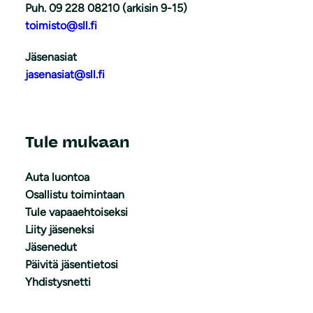
Puh. 09 228 08210 (arkisin 9-15)
toimisto@sll.fi
Jäsenasiat
jasenasiat@sll.fi
Tule mukaan
Auta luontoa
Osallistu toimintaan
Tule vapaaehtoiseksi
Liity jäseneksi
Jäsenedut
Päivitä jäsentietosi
Yhdistysnetti