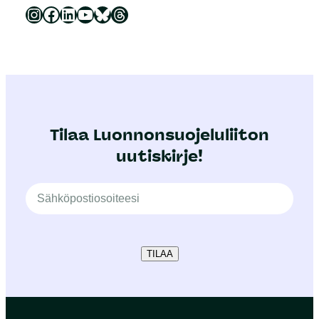
Luonnonsuojeluliitto Instagramissa
Luonnonsuojeluliitto Facebookissa
Luonnonsuojeluliitto LinkedInissä
Luonnonsuojeluliiton YouTube-kanava
Luonnonsuojeluliitto Blueskyssa
Luonnonsuojeluliitto Threadsissa
Tilaa Luonnonsuojeluliiton
uutiskirje!
TILAA