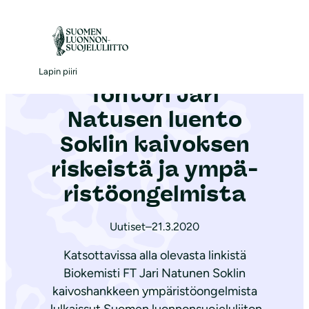
S
i
Etusivu
|
Ajankohtaista
|
Tohtori Jari Natusen luento Soklin kaivoksen riskeistä ja ym­pä­ris­tö­on­gel­mis­ta
i
r
Lapin piiri
Tohtori Jari
r
y
Natusen luento
s
Soklin kaivoksen
i
riskeistä ja ym­pä­
s
ä
ris­tö­on­gel­mis­ta
l
t
Uutiset
–
21.3.2020
ö
Katsottavissa alla olevasta linkistä
ö
Biokemisti FT Jari Natunen Soklin
n
kaivoshankkeen ympäristöongelmista