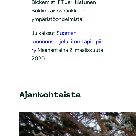
Biokemisti FT Jari Natunen
Soklin kaivoshankkeen
ympäristöongelmista
Julkaissut
Suomen
luonnonsuojeluliiton Lapin piiri
ry
Maanantaina 2. maaliskuuta
2020
Ajankohtaista