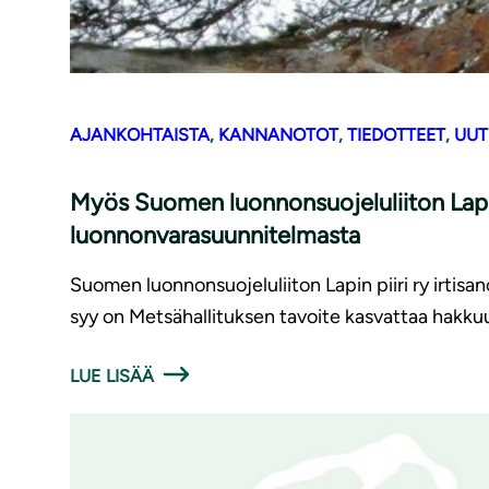
AJANKOHTAISTA
, 
KANNANOTOT
, 
TIEDOTTEET
, 
UUT
Myös Suomen luonnonsuojeluliiton Lapin 
luonnonvarasuunnitelmasta
Suomen luonnonsuojeluliiton Lapin piiri ry irti
syy on Metsähallituksen tavoite kasvattaa hakkuumä
LUE LISÄÄ