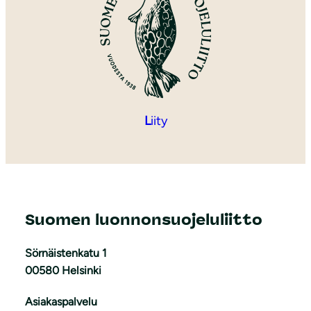
L
iity
Suomen luonnonsuojeluliitto
Sörnäistenkatu 1
00580 Helsinki
Asiakaspalvelu