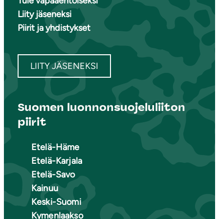
Tule vapaaehtoiseksi
Liity jäseneksi
Piirit ja yhdistykset
LIITY JÄSENEKSI
Suomen luonnonsuojeluliiton
piirit
Etelä-Häme
Etelä-Karjala
Etelä-Savo
Kainuu
Keski-Suomi
Kymenlaakso