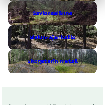
Savionselänne
Sielunrajankallio
Skogsterin metsä