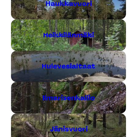
Haukkavuori
Heikkilänmäki
Hulevesialtaat
Ilmarisenkallio
Jänisvuori