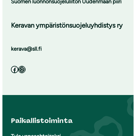
Suomen luonnonsuojeluliiton Uudenmaan piiri
Keravan ympäristönsuojeluyhdistys ry
kerava@sll.fi
Facebook
Instagram
Paikallistoiminta