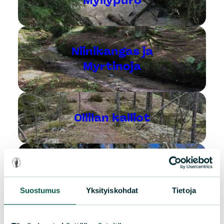
Myllypuro
Niinikangas ja
Myrtinoja
Ollilan kalliot
Ollilan käärmekuus
i
Suostumus
Yksityiskohdat
Tietoja
Ollilan lampi