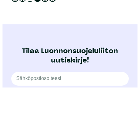
Tilaa Luonnonsuojeluliiton
uutiskirje!
TILAA