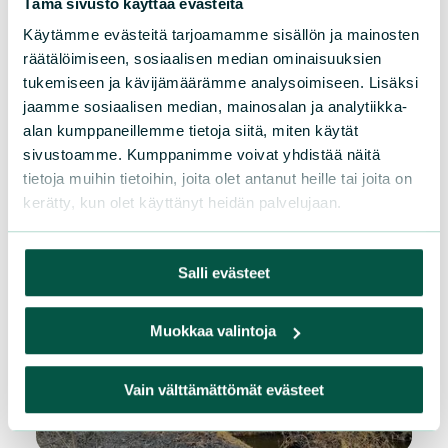
Tämä sivusto käyttää evästeitä
Käytämme evästeitä tarjoamamme sisällön ja mainosten
räätälöimiseen, sosiaalisen median ominaisuuksien
tukemiseen ja kävijämäärämme analysoimiseen. Lisäksi
Ollilan metsä
jaamme sosiaalisen median, mainosalan ja analytiikka-
alan kumppaneillemme tietoja siitä, miten käytät
sivustoamme. Kumppanimme voivat yhdistää näitä
tietoja muihin tietoihin, joita olet antanut heille tai joita on
Rajakiilinkallio
kerätty, kun olet käyttänyt heidän palvelujaan.
Salli evästeet
Salmelan lehto
Muokkaa valintoja
Vain välttämättömät evästeet
Savionoja