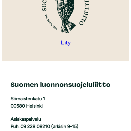
L
iity
Suomen luonnonsuojeluliitto
Sörnäistenkatu 1
00580 Helsinki
Asiakaspalvelu
Puh. 09 228 08210 (arkisin 9-15)