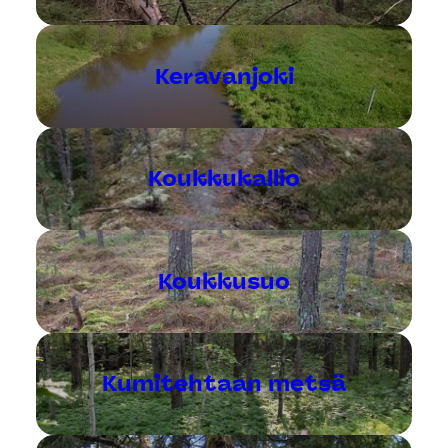
Keravanjoki
Koukkukallio
Koukkusuo
Kumitehtaan metsä