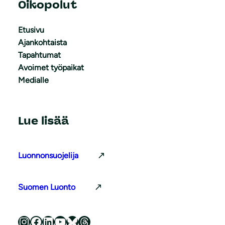
Oikopolut
Etusivu
Ajankohtaista
Tapahtumat
Avoimet työpaikat
Medialle
Lue lisää
Luonnonsuojelija
Suomen Luonto
Luonnonsuojeluliitto Instagramissa
Luonnonsuojeluliitto Facebookissa
Luonnonsuojeluliitto LinkedInissä
Luonnonsuojeluliiton YouTube-kanava
Luonnonsuojeluliitto Blueskyssa
Luonnonsuojeluliitto Threadsissa