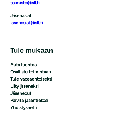
toimisto@sll.fi
Jäsenasiat
jasenasiat@sll.fi
Tule mukaan
Auta luontoa
Osallistu toimintaan
Tule vapaaehtoiseksi
Liity jäseneksi
Jäsenedut
Päivitä jäsentietosi
Yhdistysnetti