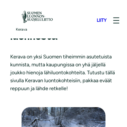
S
i
LIITY
i
Nauti Keravan
r
Kerava
luonnosta
r
y
s
Kerava on yksi Suomen tiheimmin asutetuista
i
kunnista, mutta kaupungissa on yhä jäljellä
s
joukko hienoja lähiluontokohteita. Tutustu tällä
ä
sivulla Keravan luontokohteisiin, pakkaa eväät
l
reppuun ja lähde retkelle!
t
ö
ö
n