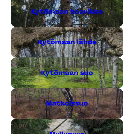
Kytömaan haavikko
Kytömaan lähde
Kytömaan suo
Matkoissuo