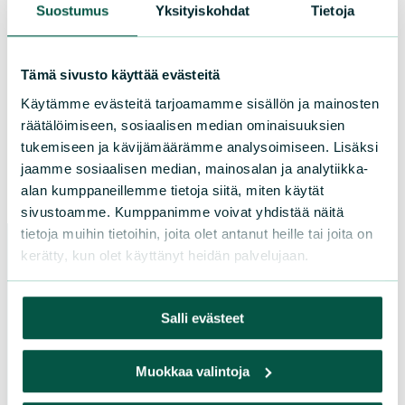
Suostumus
Yksityiskohdat
Tietoja
Keravan ympäristönsuojeluyhdistys ry
Tämä sivusto käyttää evästeitä
kerava@sll.fi
Käytämme evästeitä tarjoamamme sisällön ja mainosten
räätälöimiseen, sosiaalisen median ominaisuuksien
Facebook
Instagram
tukemiseen ja kävijämäärämme analysoimiseen. Lisäksi
jaamme sosiaalisen median, mainosalan ja analytiikka-
alan kumppaneillemme tietoja siitä, miten käytät
sivustoamme. Kumppanimme voivat yhdistää näitä
tietoja muihin tietoihin, joita olet antanut heille tai joita on
kerätty, kun olet käyttänyt heidän palvelujaan.
Paikallistoiminta
Salli evästeet
Tule vapaaehtoiseksi
Liity jäseneksi
Muokkaa valintoja
Piirit ja yhdistykset