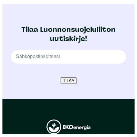
Tilaa Luonnonsuojeluliiton
uutiskirje!
TILAA