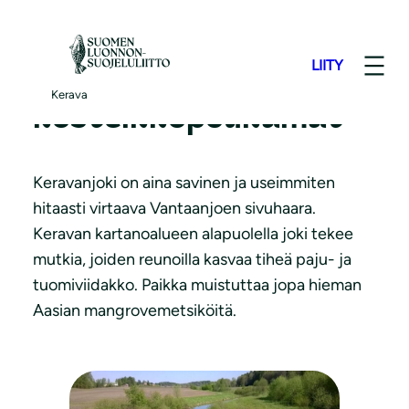
S
i
LIITY
i
Keravanjoen
r
Kerava
kosteikkopoukamat
r
y
s
Keravanjoki on aina savinen ja useimmiten
i
hitaasti virtaava Vantaanjoen sivuhaara.
s
Keravan kartanoalueen alapuolella joki tekee
ä
mutkia, joiden reunoilla kasvaa tiheä paju- ja
l
tuomiviidakko. Paikka muistuttaa jopa hieman
t
Aasian mangrovemetsiköitä.
ö
ö
n