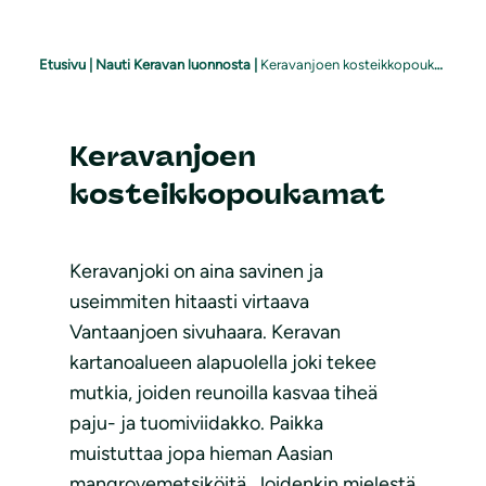
Etusivu
|
Nauti Keravan luonnosta
|
Keravanjoen kosteikkopoukamat
Keravanjoen
kosteikkopoukamat
Keravanjoki on aina savinen ja
useimmiten hitaasti virtaava
Vantaanjoen sivuhaara. Keravan
kartanoalueen alapuolella joki tekee
mutkia, joiden reunoilla kasvaa tiheä
paju- ja tuomiviidakko. Paikka
muistuttaa jopa hieman Aasian
mangrovemetsiköitä. Joidenkin mielestä