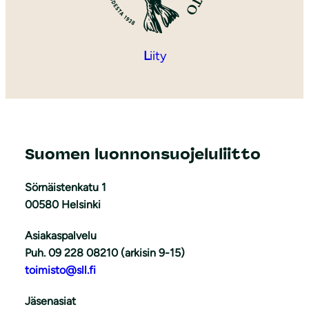
L
iity
Suomen luonnonsuojeluliitto
Sörnäistenkatu 1
00580 Helsinki
Asiakaspalvelu
Puh. 09 228 08210 (arkisin 9-15)
toimisto@sll.fi
Jäsenasiat