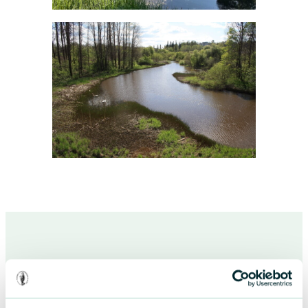
Suomen luonnonsuojeluliiton Uudenmaan piiri