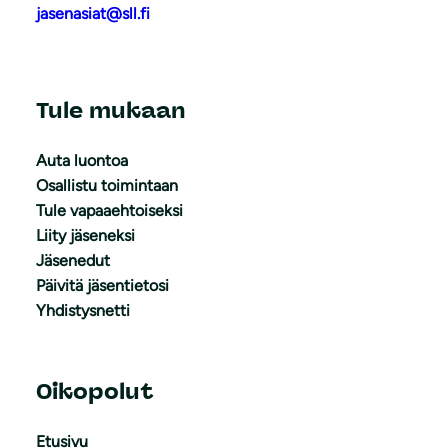
jasenasiat@sll.fi
Tule mukaan
Auta luontoa
Osallistu toimintaan
Tule vapaaehtoiseksi
Liity jäseneksi
Jäsenedut
Päivitä jäsentietosi
Yhdistysnetti
Oikopolut
Etusivu