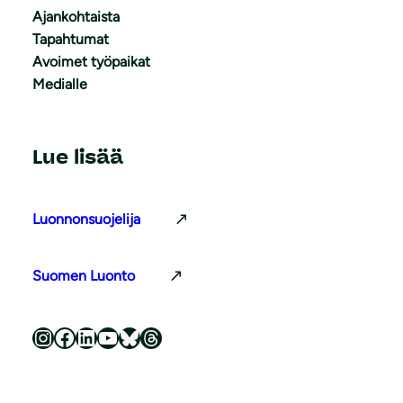
Ajankohtaista
Tapahtumat
Avoimet työpaikat
Medialle
Lue lisää
Luonnonsuojelija
Suomen Luonto
Luonnonsuojeluliitto Instagramissa
Luonnonsuojeluliitto Facebookissa
Luonnonsuojeluliitto LinkedInissä
Luonnonsuojeluliiton YouTube-kanava
Luonnonsuojeluliitto Blueskyssa
Luonnonsuojeluliitto Threadsissa