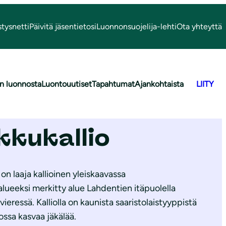
stysnetti
Päivitä jäsentietosi
Luonnonsuojelija-lehti
Ota yhteyttä
n luonnosta
Luontouutiset
Tapahtumat
Ajankohtaista
LIITY
kkukallio
on laaja kallioinen yleiskaavassa
lueeksi merkitty alue Lahdentien itäpuolella
eressä. Kalliolla on kaunista saaristolaistyyppistä
ossa kasvaa jäkälää.