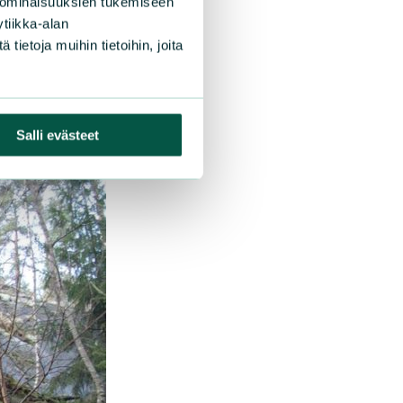
 ominaisuuksien tukemiseen
tiikka-alan
ietoja muihin tietoihin, joita
Salli evästeet