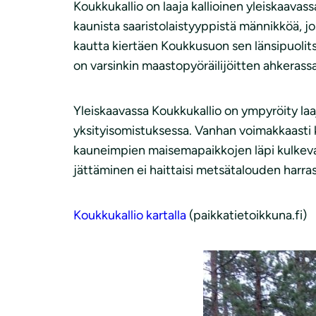
Koukkukallio on laaja kallioinen yleiskaavas
kaunista saaristolaistyyppistä männikköä, jos
kautta kiertäen Koukkusuon sen länsipuolitse
on varsinkin maastopyöräilijöitten ahkerass
Yleiskaavassa Koukkukallio on ympyröity laaj
yksityisomistuksessa. Vanhan voimakkaasti kä
kauneimpien maisemapaikkojen läpi kulkeva u
jättäminen ei haittaisi metsätalouden harra
Koukkukallio kartalla
(paikkatietoikkuna.fi)