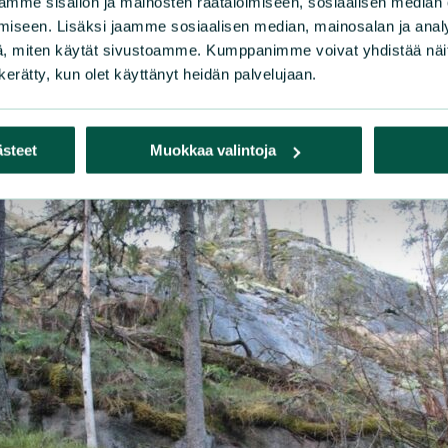
mme sisällön ja mainosten räätälöimiseen, sosiaalisen median
iseen. Lisäksi jaamme sosiaalisen median, mainosalan ja analy
, miten käytät sivustoamme. Kumppanimme voivat yhdistää näitä t
n kerätty, kun olet käyttänyt heidän palvelujaan.
ästeet
Muokkaa valintoja