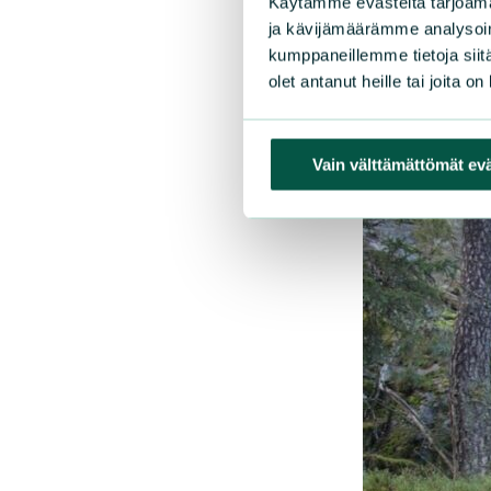
Käytämme evästeitä tarjoama
ja kävijämäärämme analysoim
kumppaneillemme tietoja siitä
olet antanut heille tai joita o
Vain välttämättömät ev