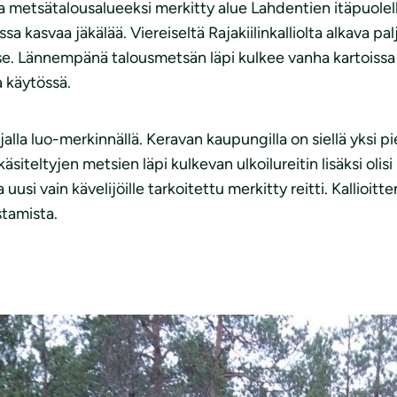
sa metsätalousalueeksi merkitty alue Lahdentien itäpuolell
sa kasvaa jäkälää. Viereiseltä Rajakiilinkalliolta alkava p
. Lännempänä talousmetsän läpi kulkee vanha kartoissa kat
a käytössä.
alla luo-merkinnällä. Keravan kaupungilla on siellä yksi 
siteltyjen metsien läpi kulkevan ulkoilureitin lisäksi olis
usi vain kävelijöille tarkoitettu merkitty reitti. Kallioi
stamista.