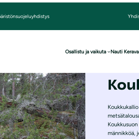
äristönsuojeluyhdistys
Yhdi
Osallistu ja vaikuta
Nauti Kerava
Kou
Koukkukallio 
metsätalousa
Koukkusuon vi
männikköä, j