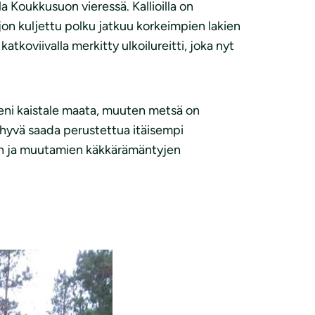
a Koukkusuon vieressä. Kallioilla on
aljon kuljettu polku jatkuu korkeimpien lakien
koviivalla merkitty ulkoilureitti, joka nyt
pieni kaistale maata, muuten metsä on
i hyvä saada perustettua itäisempi
tten ja muutamien käkkärämäntyjen