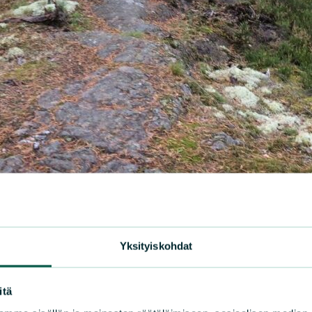
Yksityiskohdat
itä