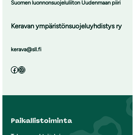
Suomen luonnonsuojeluliiton Uudenmaan piiri
Keravan ympäristönsuojeluyhdistys ry
kerava@sll.fi
Facebook
Instagram
Paikallistoiminta