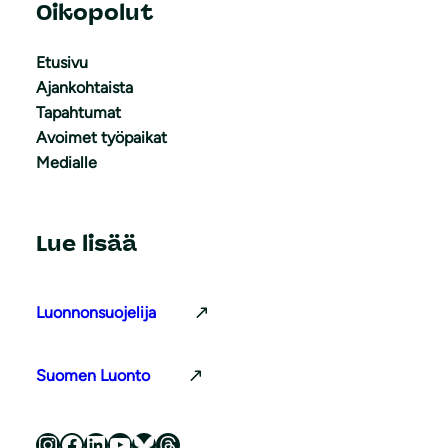
Oikopolut
Etusivu
Ajankohtaista
Tapahtumat
Avoimet työpaikat
Medialle
Lue lisää
Luonnonsuojelija
Suomen Luonto
Luonnonsuojeluliitto Instagramissa
Luonnonsuojeluliitto Facebookissa
Luonnonsuojeluliitto LinkedInissä
Luonnonsuojeluliiton YouTube-kanava
Luonnonsuojeluliitto Blueskyssa
Luonnonsuojeluliitto Threadsissa