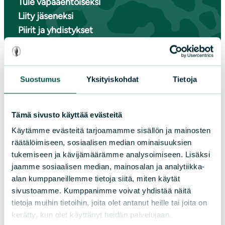
Tule vapaaehtoiseksi
Liity jäseneksi
Piirit ja yhdistykset
LIITY JÄSENEKSI
Suostumus
Yksityiskohdat
Tietoja
Suomen luonnonsuojeluliiton
Tämä sivusto käyttää evästeitä
piirit
Käytämme evästeitä tarjoamamme sisällön ja mainosten
räätälöimiseen, sosiaalisen median ominaisuuksien
Etelä-Häme
tukemiseen ja kävijämäärämme analysoimiseen. Lisäksi
Etelä-Karjala
jaamme sosiaalisen median, mainosalan ja analytiikka-
alan kumppaneillemme tietoja siitä, miten käytät
Etelä-Savo
sivustoamme. Kumppanimme voivat yhdistää näitä
Kainuu
tietoja muihin tietoihin, joita olet antanut heille tai joita on
Keski-Suomi
kerätty, kun olet käyttänyt heidän palvelujaan.
Kymenlaakso