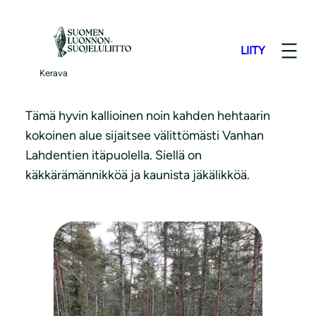
S
i
LIITY
i
Ollilan kalliot
r
Kerava
r
y
Tämä hyvin kallioinen noin kahden hehtaarin
s
kokoinen alue sijaitsee välittömästi Vanhan
i
Lahdentien itäpuolella. Siellä on
s
käkkärämännikköä ja kaunista jäkälikköä.
ä
l
t
ö
ö
n