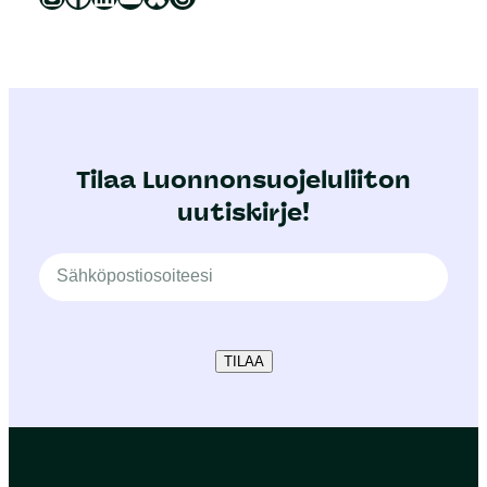
Tilaa Luonnonsuojeluliiton
uutiskirje!
TILAA