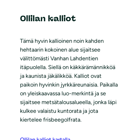
Ollilan kalliot
Tämä hyvin kallioinen noin kahden
hehtaarin kokoinen alue sijaitsee
välittömästi Vanhan Lahdentien
itäpuolella. Siellä on käkkärämännikköä
ja kaunista jäkälikköä. Kalliot ovat
paikoin hyvinkin jyrkkäreunaisia. Paikalla
on yleiskaavassa luo-merkintä ja se
sijaitsee metsätalousalueella, jonka läpi
kulkee valaistu kuntorata ja jota
kiertelee frisbeegolfrata.
Ollilan kalliot kartalla