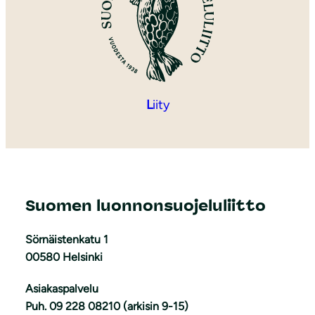
L
iity
Suomen luonnonsuojeluliitto
Sörnäistenkatu 1
00580 Helsinki
Asiakaspalvelu
Puh. 09 228 08210 (arkisin 9-15)