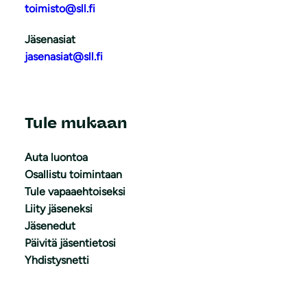
toimisto@sll.fi
Jäsenasiat
jasenasiat@sll.fi
Tule mukaan
Auta luontoa
Osallistu toimintaan
Tule vapaaehtoiseksi
Liity jäseneksi
Jäsenedut
Päivitä jäsentietosi
Yhdistysnetti