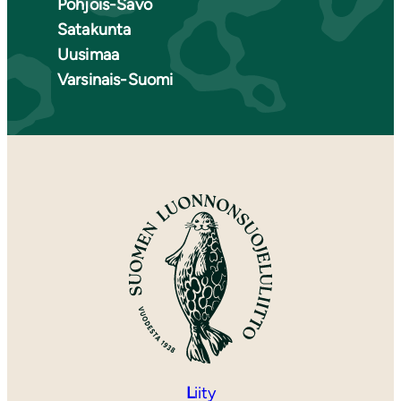
Pohjois-Savo
Satakunta
Uusimaa
Varsinais-Suomi
L
iity