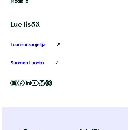
Medialle
Lue lisää
Luonnonsuojelija
Suomen Luonto
Luonnonsuojeluliitto Instagramissa
Luonnonsuojeluliitto Facebookissa
Luonnonsuojeluliitto LinkedInissä
Luonnonsuojeluliiton YouTube-kanava
Luonnonsuojeluliitto Blueskyssa
Luonnonsuojeluliitto Threadsissa