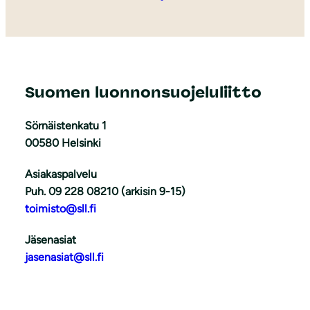
Suomen luonnonsuojeluliitto
Sörnäistenkatu 1
00580 Helsinki
Asiakaspalvelu
Puh. 09 228 08210 (arkisin 9-15)
toimisto@sll.fi
Jäsenasiat
jasenasiat@sll.fi