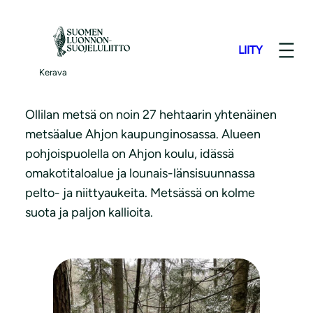
S
i
LIITY
i
Ollilan metsä
r
Kerava
r
y
Ollilan metsä on noin 27 hehtaarin yhtenäinen
s
metsäalue Ahjon kaupunginosassa. Alueen
i
pohjoispuolella on Ahjon koulu, idässä
s
omakotitaloalue ja lounais-länsisuunnassa
ä
pelto- ja niittyaukeita. Metsässä on kolme
l
suota ja paljon kallioita.
t
ö
ö
n