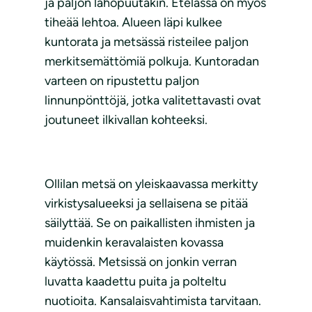
ja paljon lahopuutakin. Etelässä on myös
tiheää lehtoa. Alueen läpi kulkee
kuntorata ja metsässä risteilee paljon
merkitsemättömiä polkuja. Kuntoradan
varteen on ripustettu paljon
linnunpönttöjä, jotka valitettavasti ovat
joutuneet ilkivallan kohteeksi.
Ollilan metsä on yleiskaavassa merkitty
virkistysalueeksi ja sellaisena se pitää
säilyttää. Se on paikallisten ihmisten ja
muidenkin keravalaisten kovassa
käytössä. Metsissä on jonkin verran
luvatta kaadettu puita ja polteltu
nuotioita. Kansalaisvahtimista tarvitaan.