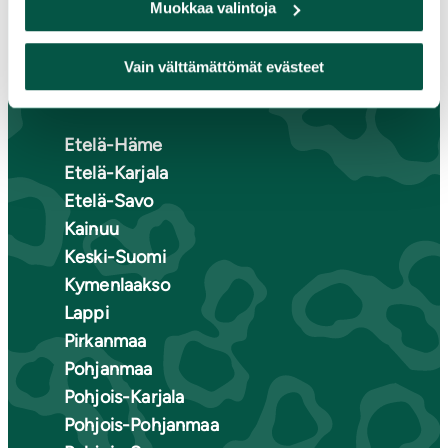
Muokkaa valintoja
Suomen luonnonsuojeluliiton
Vain välttämättömät evästeet
piirit
Etelä-Häme
Etelä-Karjala
Etelä-Savo
Kainuu
Keski-Suomi
Kymenlaakso
Lappi
Pirkanmaa
Pohjanmaa
Pohjois-Karjala
Pohjois-Pohjanmaa