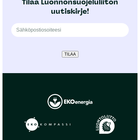
Tilaa Luonnonsuojeluliiton
uutiskirje!
TILAA