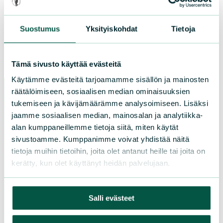
kerava@sll.fi
Suostumus
Yksityiskohdat
Tietoja
Facebook
Instagram
Tämä sivusto käyttää evästeitä
Käytämme evästeitä tarjoamamme sisällön ja mainosten
räätälöimiseen, sosiaalisen median ominaisuuksien
tukemiseen ja kävijämäärämme analysoimiseen. Lisäksi
jaamme sosiaalisen median, mainosalan ja analytiikka-
Paikallistoiminta
alan kumppaneillemme tietoja siitä, miten käytät
sivustoamme. Kumppanimme voivat yhdistää näitä
Tule vapaaehtoiseksi
tietoja muihin tietoihin, joita olet antanut heille tai joita on
Liity jäseneksi
kerätty, kun olet käyttänyt heidän palvelujaan.
Piirit ja yhdistykset
Salli evästeet
LIITY JÄSENEKSI