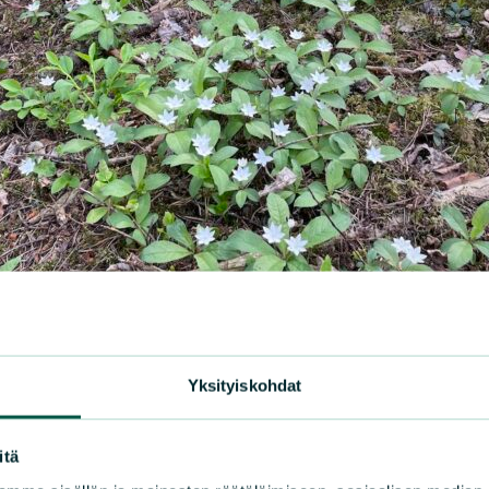
Yksityiskohdat
itä