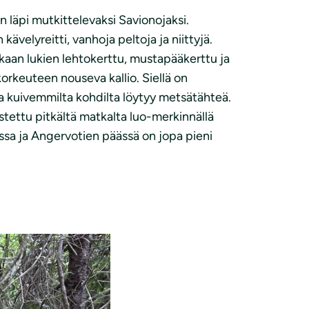
 läpi mutkittelevaksi Savionojaksi.
kävelyreitti, vanhoja peltoja ja niittyjä.
ukaan lukien lehtokerttu, mustapääkerttu ja
korkeuteen nouseva kallio. Siellä on
a kuivemmilta kohdilta löytyy metsätähteä.
stettu pitkältä matkalta luo-merkinnällä
ssa ja Angervotien päässä on jopa pieni