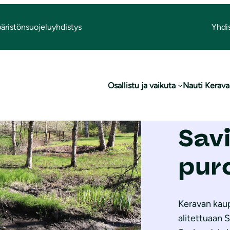
äristönsuojeluyhdistys
Yhdi
Osallistu ja vaikuta
Nauti Kerava
Sav
pur
Keravan kaup
alitettuaan 