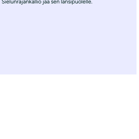
 Sielunrajankallio jää sen länsipuolelle.