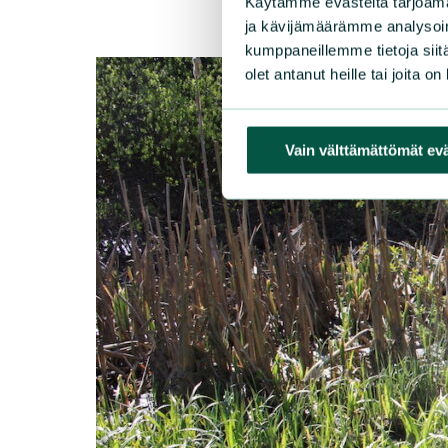
Käytämme evästeitä tarjoama
ja kävijämäärämme analysoim
kumppaneillemme tietoja siitä
olet antanut heille tai joita o
Vain välttämättömät ev