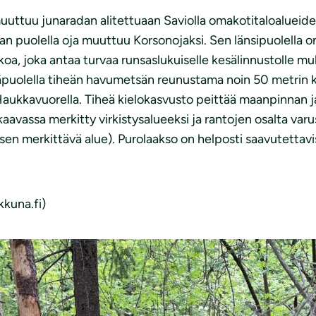
uuttuu junaradan alitettuaan Saviolla omakotitaloalueiden
aan puolella oja muuttuu Korsonojaksi. Sen länsipuolella on 
koa, joka antaa turvaa runsaslukuiselle kesälinnustolle m
 itäpuolella tiheän havumetsän reunustama noin 50 metrin 
aukkavuorella. Tiheä kielokasvusto peittää maanpinnan j
avassa merkitty virkistysalueeksi ja rantojen osalta varu
en merkittävä alue). Purolaakso on helposti saavutettavi
kkuna.fi)