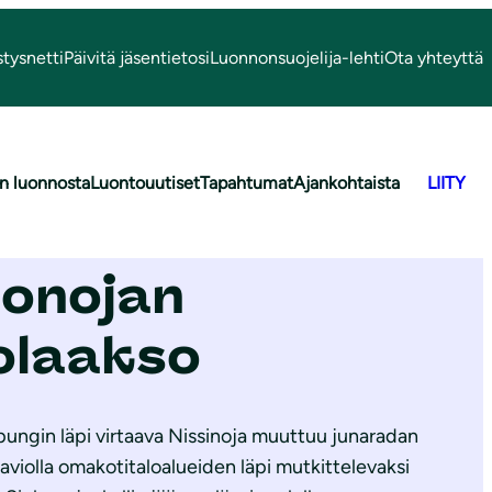
stysnetti
Päivitä jäsentietosi
Luonnonsuojelija-lehti
Ota yhteyttä
n luonnosta
Luontouutiset
Tapahtumat
Ajankohtaista
LIITY
ionojan
olaakso
ungin läpi virtaava Nissinoja muuttuu junaradan
Saviolla omakotitaloalueiden läpi mutkittelevaksi