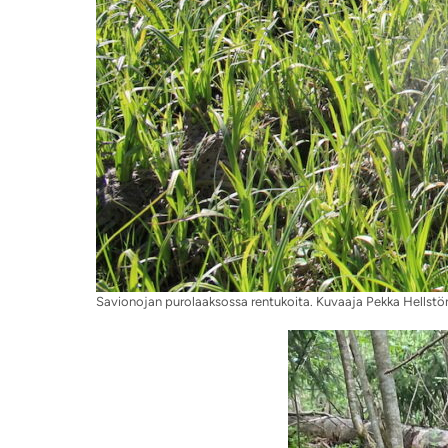
Savionojan purolaaksossa rentukoita. Kuvaaja Pekka Hellstö