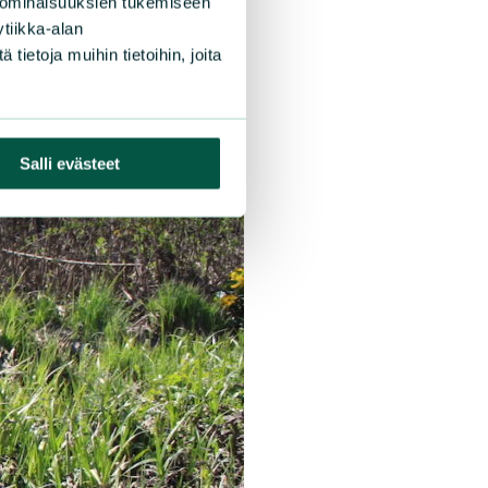
 ominaisuuksien tukemiseen
tiikka-alan
ietoja muihin tietoihin, joita
Salli evästeet