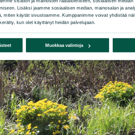
mme sisällön ja mainosten räätälöimiseen, sosiaalisen median
iseen. Lisäksi jaamme sosiaalisen median, mainosalan ja analy
Savionojan purolaaksossa metsätähtiä. Kuvaaja Pekka Hellstöm.
, miten käytät sivustoamme. Kumppanimme voivat yhdistää näitä t
n kerätty, kun olet käyttänyt heidän palvelujaan.
ästeet
Muokkaa valintoja