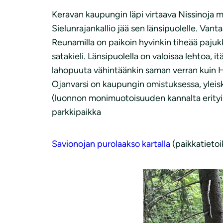
Keravan kaupungin läpi virtaava Nissinoja m
Sielunrajankallio jää sen länsipuolelle. Vant
Reunamilla on paikoin hyvinkin tiheää pajuk
satakieli. Länsipuolella on valoisaa lehtoa,
lahopuuta vähintäänkin saman verran kuin H
Ojanvarsi on kaupungin omistuksessa, yleiska
(luonnon monimuotoisuuden kannalta erityis
parkkipaikka
Savionojan purolaakso kartalla
(paikkatietoi