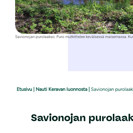
Savionojan purolaakso. Puro mutkittelee keväisessä maisemassa. Ku
Etusivu
|
Nauti Keravan luonnosta
|
Savionojan purolaa
Savionojan purolaa