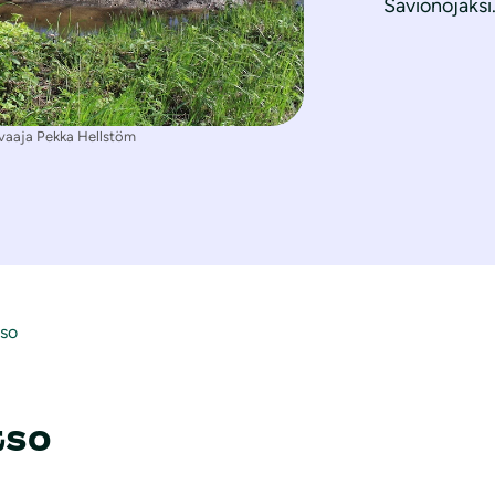
Savionojaksi.
vaaja Pekka Hellstöm
kso
kso