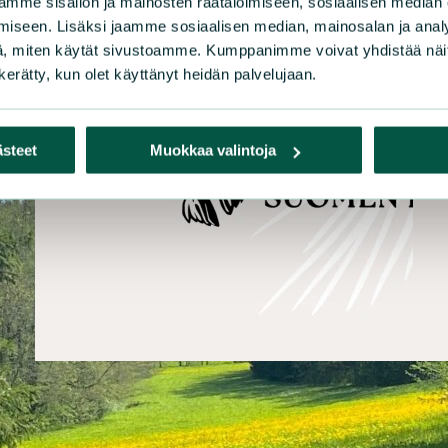
mme sisällön ja mainosten räätälöimiseen, sosiaalisen median
iseen. Lisäksi jaamme sosiaalisen median, mainosalan ja analy
, miten käytät sivustoamme. Kumppanimme voivat yhdistää näitä t
n kerätty, kun olet käyttänyt heidän palvelujaan.
ästeet
Muokkaa valintoja
|
LAUSUNNOT JA KANNANOTOT
18.6.2026
LAU