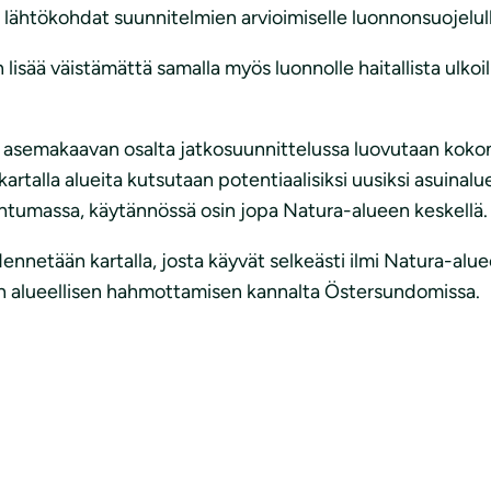
ähtökohdat suunnitelmien arvioimiselle luonnonsuojelul
isää väistämättä samalla myös luonnolle haitallista ulkoi
ön asemakaavan osalta jatkosuunnittelussa luovutaan kok
artalla alueita kutsutaan potentiaalisiksi uusiksi asuinalu
ntumassa, käytännössä osin jopa Natura-alueen keskellä.
nnetään kartalla, josta käyvät selkeästi ilmi Natura-aluee
sen alueellisen hahmottamisen kannalta Östersundomissa.