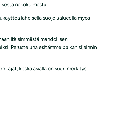
lisesta näkökulmasta.
lukäyttöä läheisellä suojelualueella myös
onaan itäisimmästä mahdollisen
eiksi. Perusteluna esitämme paikan sijainnin
n rajat, koska asialla on suuri merkitys