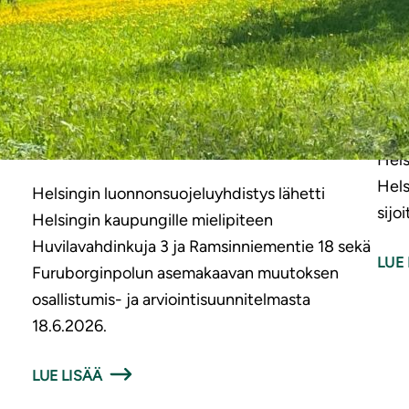
Mielipide Huvilavahdinkuja 3 ja
Kan
Ramsinniementie 18 sekä
per
Furuborginpolun asemakaavan
sij
muutoksen osallistumis- ja
Hels
arviointisuunnitelmasta
Hels
Hels
Helsingin luonnonsuojeluyhdistys lähetti
sijo
Helsingin kaupungille mielipiteen
Huvilavahdinkuja 3 ja Ramsinniementie 18 sekä
LUE 
Furuborginpolun asemakaavan muutoksen
osallistumis- ja arviointisuunnitelmasta
18.6.2026.
LUE LISÄÄ