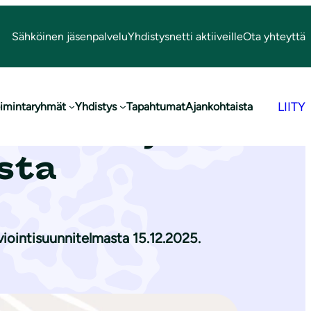
Sähköinen jäsenpalvelu
Yhdistysnetti aktiiveille
Ota yhteyttä
LIITY
imintaryhmät
Yhdistys
Tapahtumat
Ajankohtaista
istumis- ja
asta
viointisuunnitelmasta 15.12.2025.