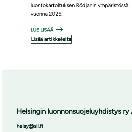
luontokartoituksen Rödjanin ympäristössä
vuonna 2026.
LUE LISÄÄ
Lisää artikkeleita
Helsingin luonnonsuojeluyhdistys ry 
helsy@sll.fi