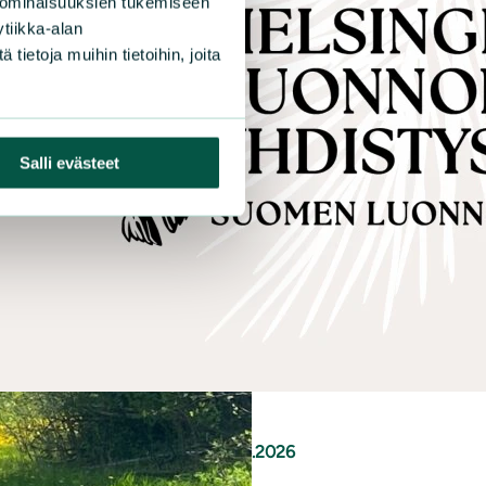
 ominaisuuksien tukemiseen
tiikka-alan
ietoja muihin tietoihin, joita
Salli evästeet
|
SUNNOT JA KANNANOTOT
12.6.2026