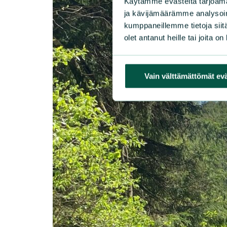
Käytämme evästeitä tarjoama
ja kävijämäärämme analysoim
kumppaneillemme tietoja siitä
olet antanut heille tai joita o
Vain välttämättömät ev