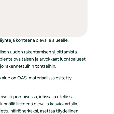
025-009470)
tisuunnitelma sekä kaaviokartta
kyisten pientaloalueiden
ikutteista ohjaavaa yleiskaavaa.
äyntejä kohteena olevalle alueelle.
isen uuden rakentamisen sijoittamista
pientalovaltaisen ja arvokkaat luontoalueet
o rakennettuihin tontteihin.
n alue on OAS-materiaalissa esitetty
esti pohjoisessa, idässä ja etelässä,
nällä liitteenä olevalla kaaviokartalla.
ttu häiriöherkäksi, asettaa täydellinen