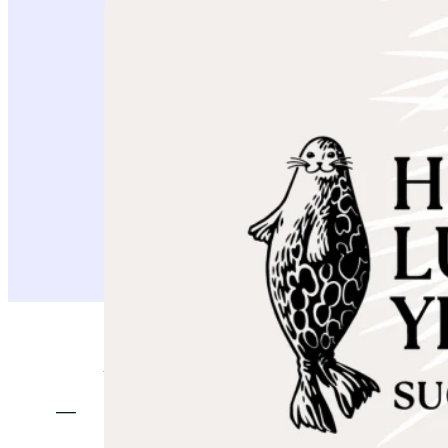
Annoimme mielipiteen Vikkullantien osallis
—