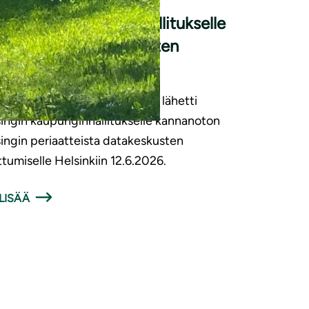
nanotto kaupunginhallitukselle
iaatteista datakeskusten
oittumiselle Helsinkiin
ingin luonnonsuojeluyhdistys lähetti
ingin kaupunginhallitukselle kannanoton
ingin periaatteista datakeskusten
ittumiselle Helsinkiin 12.6.2026.
LISÄÄ