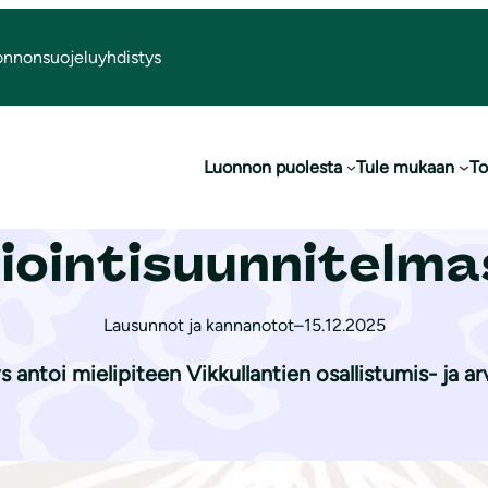
onnonsuojeluyhdistys
stumis- ja arviointisuunnitelmasta
Luonnon puolesta
Tule mukaan
To
Vikkullantien osall
iointisuunnitelm
Lausunnot ja kannanotot
–
15.12.2025
 antoi mielipiteen Vikkullantien osallistumis- ja ar