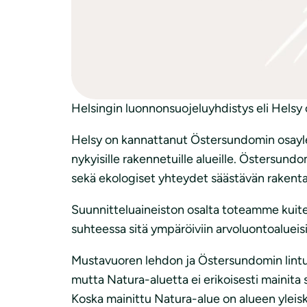
Mielipide Vikkullantien asemakaavan osall
Östersundomin Vikkullantien ympäristöön la
tavoitteista ovat olleet nähtävillä mielipi
täydennysrakentaminen. Alueella ei ole lai
Helsingin luonnonsuojeluyhdistys eli Helsy 
Helsy on kannattanut Östersundomin osayle
nykyisille rakennetuille alueille. Östersu
sekä ekologiset yhteydet säästävän rakenta
Suunnitteluaineiston osalta toteamme kuiten
suhteessa sitä ympäröiviin arvoluontoalueisi
Mustavuoren lehdon ja Östersundomin lintuve
mutta Natura-aluetta ei erikoisesti mainita 
Koska mainittu Natura-alue on alueen yleisk