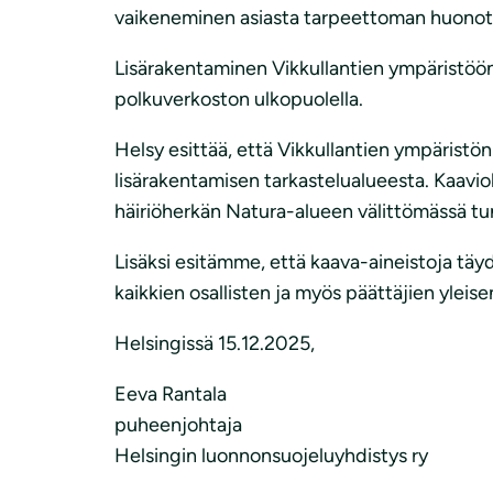
vaikeneminen asiasta tarpeettoman huonot l
Lisärakentaminen Vikkullantien ympäristöön l
polkuverkoston ulkopuolella.
Helsy esittää, että Vikkullantien ympärist
lisärakentamisen tarkastelualueesta. Kaaviok
häiriöherkän Natura-alueen välittömässä tu
Lisäksi esitämme, että kaava-aineistoja täyde
kaikkien osallisten ja myös päättäjien ylei
Helsingissä 15.12.2025,
Eeva Rantala
puheenjohtaja
Helsingin luonnonsuojeluyhdistys ry