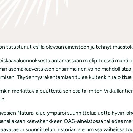
istumis- ja arviointisuunnitelmasta (diaarinumero HEL 2
aditaan asemakaavaa ja hankkeen osallistumis- ja arvioin
teitä varten. Asemakaavan tarkoituksena on mahdollistaa ny
nkaan aiempaa asemakaavaa, eikä voimassa olevaa oikeusva
on tutustunut esillä olevaan aineistoon ja tehnyt maastok
iskaavaluonnoksesta antamassaan mielipiteessä mahdoll
ndomin asemakaavoituksen ensimmäinen vaihe mahdollistaa 
misen. Täydennysrakentamisen tulee kuitenkin rajoittua j
kin merkittäviä puutteita sen osalta, miten Vikkullantie
in.
sien Natura-alue ympäröi suunnittelualuetta hyvin läheis
sanallakaan kaavahankkeen OAS-aineistossa tai edes merkin
aavatason suunnittelun historian aiemmissa vaiheissa tode