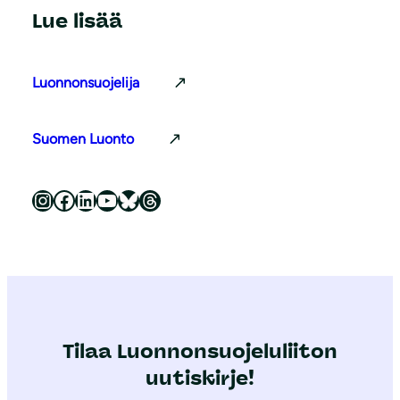
Lue lisää
Luonnonsuojelija
Suomen Luonto
Luonnonsuojeluliitto Instagramissa
Luonnonsuojeluliitto Facebookissa
Luonnonsuojeluliitto LinkedInissä
Luonnonsuojeluliiton YouTube-kanava
Luonnonsuojeluliitto Blueskyssa
Luonnonsuojeluliitto Threadsissa
Tilaa Luonnonsuojeluliiton
uutiskirje!