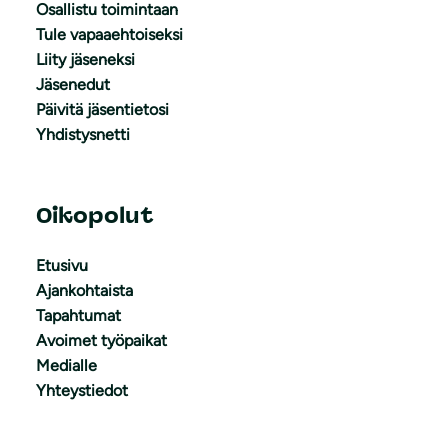
Osallistu toimintaan
Tule vapaaehtoiseksi
Liity jäseneksi
Jäsenedut
Päivitä jäsentietosi
Yhdistysnetti
Oikopolut
Etusivu
Ajankohtaista
Tapahtumat
Avoimet työpaikat
Medialle
Yhteystiedot