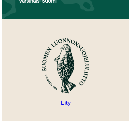
Varsinais-Suomi
L
iity