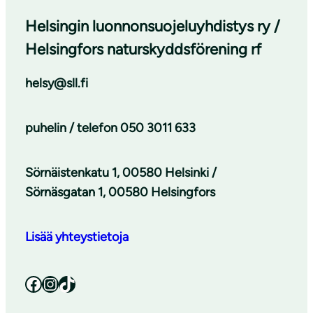
Helsingin luonnonsuojeluyhdistys ry /
Helsingfors naturskyddsförening rf
helsy@sll.fi
puhelin / telefon
050 3011 633
Sörnäistenkatu 1, 00580 Helsinki /
Sörnäsgatan 1, 00580 Helsingfors
Lisää yhteystietoja
Facebook
Instagram
TikTok