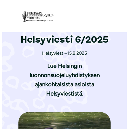
S
i
Etusivu
|
Ajankohtaista
|
Helsyviesti 6/2025
i
r
Helsyviesti 6/2025
r
y
Helsyviesti
–
15.8.2025
s
i
Lue Helsingin
s
luonnonsuojeluyhdistyksen
ä
ajankohtaisista asioista
l
Helsyviestistä.
t
ö
ö
n