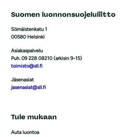
Suomen luonnonsuojeluliitto
Sörnäistenkatu 1
00580 Helsinki
Asiakaspalvelu
Puh. 09 228 08210 (arkisin 9-15)
toimisto@sll.fi
Jäsenasiat
jasenasiat@sll.fi
Tule mukaan
Auta luontoa