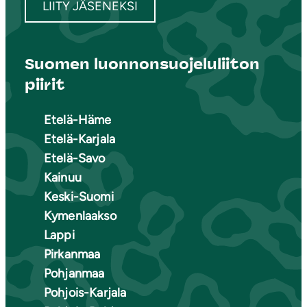
LIITY JÄSENEKSI
Suomen luonnonsuojeluliiton
piirit
Etelä-Häme
Etelä-Karjala
Etelä-Savo
Kainuu
Keski-Suomi
Kymenlaakso
Lappi
Pirkanmaa
Pohjanmaa
Pohjois-Karjala