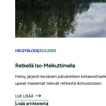
|
HELSYBLOGI
20.5.2025
Retkellä Iso-Melkuttimella
Helsy järjesti keväisen päiväretken kirkasvetis
upeat maisemat tekivät retkestä ikimuistoisen.
LUE LISÄÄ
Lisää artikkeleita