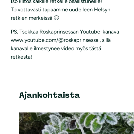
Iso kiitos kaikille retkelle osallistuneille!
Toivottavasti tapaamme uudelleen Helsyn
retkien merkeissä 🙂
PS. Tsekkaa Roskaprinsessan Youtube-kanava
www.youtube.com/@roskaprinsessa , sillä
kanavalle ilmestynee video myös tästä
retkestä!
Ajankohtaista