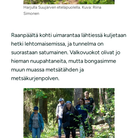
Harjulla Suujärven eteläpuolella. Kuva: Riina
Simonen
Raanpäältä kohti uimarantaa lähtiessä kuljetaan
hetki lehtomaisemissa, ja tunnelma on
suorastaan satumainen. Valkovuokot olivat jo
hieman nuupahtaneita, mutta bongasimme
muun muassa metsätähden ja
metsäkurjenpolven.