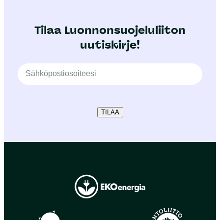
Tilaa Luonnonsuojeluliiton
uutiskirje!
TILAA