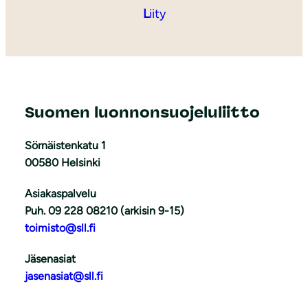
L
iity
Suomen luonnonsuojeluliitto
Sörnäistenkatu 1
00580 Helsinki
Asiakaspalvelu
Puh. 09 228 08210 (arkisin 9-15)
toimisto@sll.fi
Jäsenasiat
jasenasiat@sll.fi