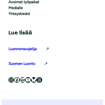
Avoimet työpaikat
Medialle
Yhteystiedot
Lue lisää
Luonnonsuojelija
Suomen Luonto
Luonnonsuojeluliitto Instagramissa
Luonnonsuojeluliitto Facebookissa
Luonnonsuojeluliitto LinkedInissä
Luonnonsuojeluliiton YouTube-kanava
Luonnonsuojeluliitto Blueskyssa
Luonnonsuojeluliitto Threadsissa