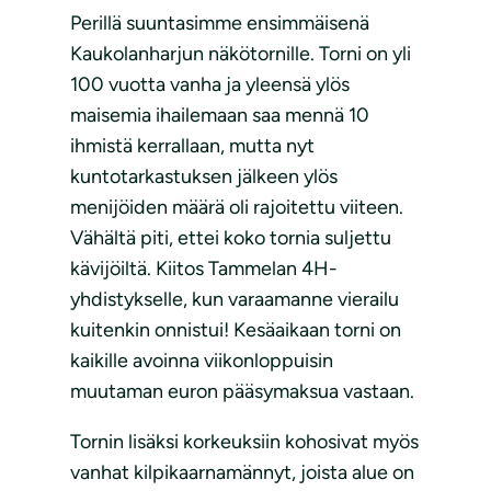
Perillä suuntasimme ensimmäisenä
Kaukolanharjun näkötornille. Torni on yli
100 vuotta vanha ja yleensä ylös
maisemia ihailemaan saa mennä 10
ihmistä kerrallaan, mutta nyt
kuntotarkastuksen jälkeen ylös
menijöiden määrä oli rajoitettu viiteen.
Vähältä piti, ettei koko tornia suljettu
kävijöiltä. Kiitos Tammelan 4H-
yhdistykselle, kun varaamanne vierailu
kuitenkin onnistui! Kesäaikaan torni on
kaikille avoinna viikonloppuisin
muutaman euron pääsymaksua vastaan.
Tornin lisäksi korkeuksiin kohosivat myös
vanhat kilpikaarnamännyt, joista alue on