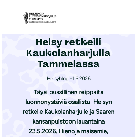
S
i
Etusivu
|
Ajankohtaista
|
Helsy retkeili Kaukolanharjulla Tammelassa
i
r
Helsy retkeili
r
y
Kaukolanharjulla
s
Tammelassa
i
s
Helsyblogi
–
1.6.2026
ä
Täysi bussillinen reippaita
l
t
luonnonystäviä osallistui Helsyn
ö
retkelle Kaukolanharjulle ja Saaren
ö
kansanpuistoon lauantaina
n
23.5.2026. Hienoja maisemia,