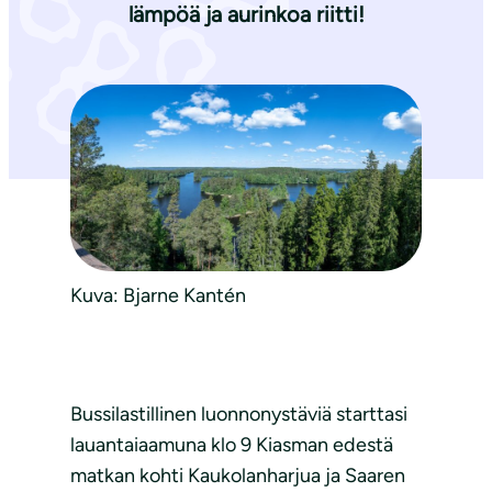
lämpöä ja aurinkoa riitti!
Kuva: Bjarne Kantén
Bussilastillinen luonnonystäviä starttasi
lauantaiaamuna klo 9 Kiasman edestä
matkan kohti Kaukolanharjua ja Saaren