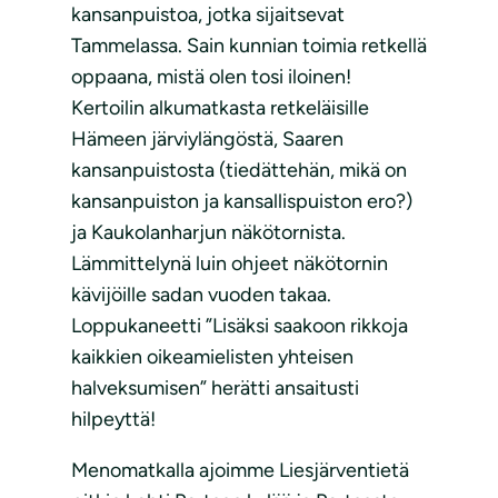
kansanpuistoa, jotka sijaitsevat
Tammelassa. Sain kunnian toimia retkellä
oppaana, mistä olen tosi iloinen!
Kertoilin alkumatkasta retkeläisille
Hämeen järviylängöstä, Saaren
kansanpuistosta (tiedättehän, mikä on
kansanpuiston ja kansallispuiston ero?)
ja Kaukolanharjun näkötornista.
Lämmittelynä luin ohjeet näkötornin
kävijöille sadan vuoden takaa.
Loppukaneetti ”Lisäksi saakoon rikkoja
kaikkien oikeamielisten yhteisen
halveksumisen” herätti ansaitusti
hilpeyttä!
Menomatkalla ajoimme Liesjärventietä