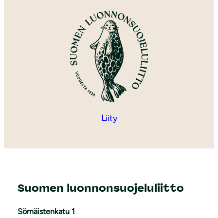
L
iity
Suomen luonnonsuojeluliitto
Sörnäistenkatu 1