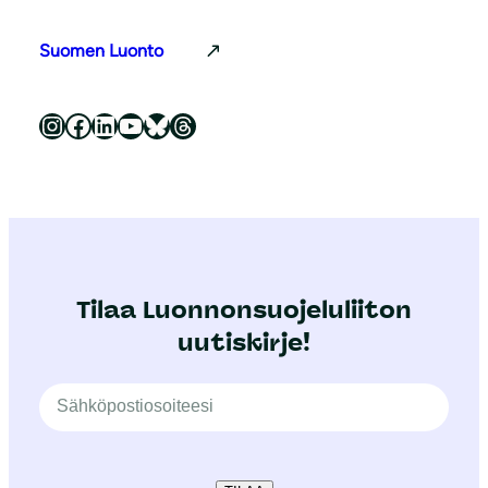
Suomen Luonto
Luonnonsuojeluliitto Instagramissa
Luonnonsuojeluliitto Facebookissa
Luonnonsuojeluliitto LinkedInissä
Luonnonsuojeluliiton YouTube-kanava
Luonnonsuojeluliitto Blueskyssa
Luonnonsuojeluliitto Threadsissa
Tilaa Luonnonsuojeluliiton
uutiskirje!