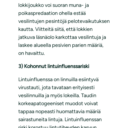
lokkijoukko voi suoran muna- ja
poikaspredaation ohella estää
vesilintujen pesintöjä pelotevaikutuksen
kautta. Viitteitä siitä, että lokkien
jatkuva läsnäolo karkottaa vesilintuja ja
laskee alueella pesivien parien määriä,
on havaittu.
3) Kohonnut lintuinfluenssariski
Lintuinfluenssa on linnuilla esiintyvä
virustauti, jota tavataan erityisesti
vesilinnuilla ja myös lokeilla. Taudin
korkeapatogeeniset muodot voivat
tappaa nopeasti huomattavia määriä
sairastuneita lintuja. Lintuinfluenssan
riski korostuu lintutiheyden kasvun