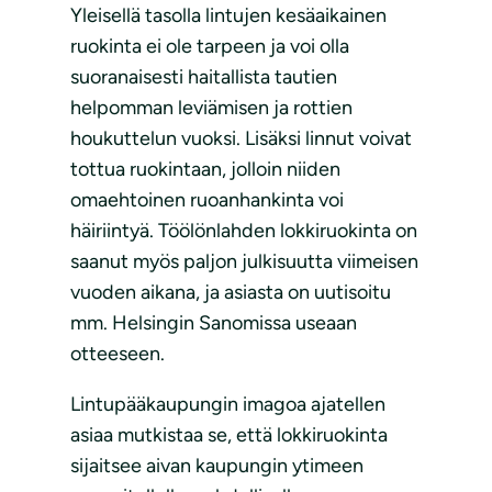
Yleisellä tasolla lintujen kesäaikainen
ruokinta ei ole tarpeen ja voi olla
suoranaisesti haitallista tautien
helpomman leviämisen ja rottien
houkuttelun vuoksi. Lisäksi linnut voivat
tottua ruokintaan, jolloin niiden
omaehtoinen ruoanhankinta voi
häiriintyä. Töölönlahden lokkiruokinta on
saanut myös paljon julkisuutta viimeisen
vuoden aikana, ja asiasta on uutisoitu
mm. Helsingin Sanomissa useaan
otteeseen.
Lintupääkaupungin imagoa ajatellen
asiaa mutkistaa se, että lokkiruokinta
sijaitsee aivan kaupungin ytimeen