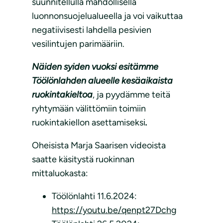
suunnitellulla mahdollisella
luonnonsuojelualueella ja voi vaikuttaa
negatiivisesti lahdella pesivien
vesilintujen parimääriin.
Näiden syiden vuoksi esitämme
Töölönlahden alueelle kesäaikaista
ruokintakieltoa
, ja pyydämme teitä
ryhtymään välittömiin toimiin
ruokintakiellon asettamiseksi
.
Oheisista Marja Saarisen videoista
saatte käsitystä ruokinnan
mittaluokasta:
Töölönlahti 11.6.2024:
https://youtu.be/qenpt27Dchg