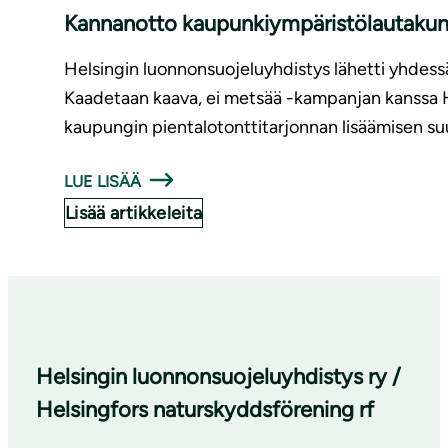
Kannanotto kaupunkiympäristölautakunna
Helsingin luonnonsuojeluyhdistys lähetti yhdessä
Kaadetaan kaava, ei metsää -kampanjan kanssa 
kaupungin pientalotonttitarjonnan lisäämisen su
LUE LISÄÄ
Lisää artikkeleita
Helsingin luonnonsuojeluyhdistys ry /
Helsingfors naturskyddsförening rf