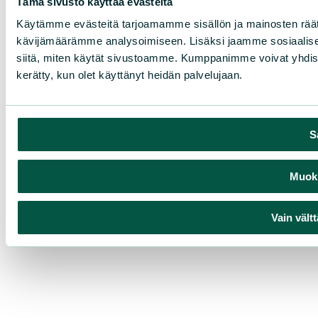
Tämä sivusto käyttää evästeitä
Käytämme evästeitä tarjoamamme sisällön ja mainosten räät
kävijämäärämme analysoimiseen. Lisäksi jaamme sosiaalisen
siitä, miten käytät sivustoamme. Kumppanimme voivat yhdistää nä
kerätty, kun olet käyttänyt heidän palvelujaan.
S
Muokk
Vain vält