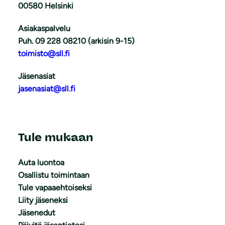
00580 Helsinki
Asiakaspalvelu
Puh. 09 228 08210 (arkisin 9-15)
toimisto@sll.fi
Jäsenasiat
jasenasiat@sll.fi
Tule mukaan
Auta luontoa
Osallistu toimintaan
Tule vapaaehtoiseksi
Liity jäseneksi
Jäsenedut