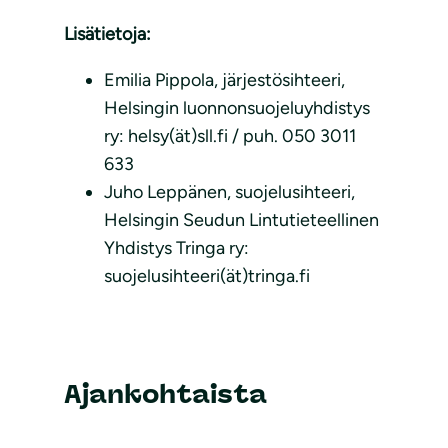
Lisätietoja:
Emilia Pippola, järjestösihteeri,
Helsingin luonnonsuojeluyhdistys
ry: helsy(ät)sll.fi / puh. 050 3011
633
Juho Leppänen, suojelusihteeri,
Helsingin Seudun Lintutieteellinen
Yhdistys Tringa ry:
suojelusihteeri(ät)tringa.fi
Ajankohtaista