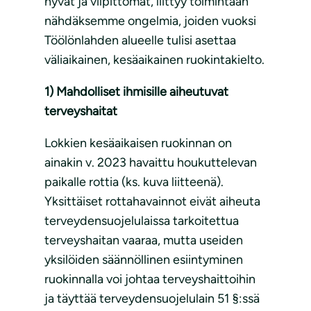
hyvät ja vilpittömät, liittyy toimintaan
nähdäksemme ongelmia, joiden vuoksi
Töölönlahden alueelle tulisi asettaa
väliaikainen, kesäaikainen ruokintakielto.
1) Mahdolliset ihmisille aiheutuvat
terveyshaitat
Lokkien kesäaikaisen ruokinnan on
ainakin v. 2023 havaittu houkuttelevan
paikalle rottia (ks. kuva liitteenä).
Yksittäiset rottahavainnot eivät aiheuta
terveydensuojelulaissa tarkoitettua
terveyshaitan vaaraa, mutta useiden
yksilöiden säännöllinen esiintyminen
ruokinnalla voi johtaa terveyshaittoihin
ja täyttää terveydensuojelulain 51 §:ssä