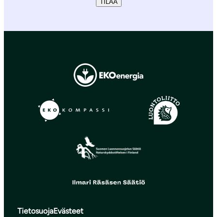
TILAA
Tietosuoja
Evästeet