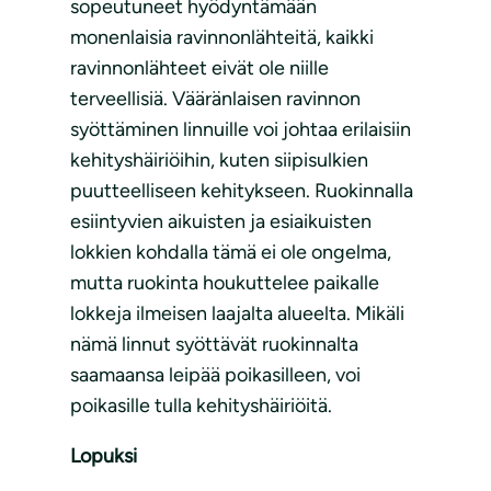
sopeutuneet hyödyntämään
monenlaisia ravinnonlähteitä, kaikki
ravinnonlähteet eivät ole niille
terveellisiä. Vääränlaisen ravinnon
syöttäminen linnuille voi johtaa erilaisiin
kehityshäiriöihin, kuten siipisulkien
puutteelliseen kehitykseen. Ruokinnalla
esiintyvien aikuisten ja esiaikuisten
lokkien kohdalla tämä ei ole ongelma,
mutta ruokinta houkuttelee paikalle
lokkeja ilmeisen laajalta alueelta. Mikäli
nämä linnut syöttävät ruokinnalta
saamaansa leipää poikasilleen, voi
poikasille tulla kehityshäiriöitä.
Lopuksi