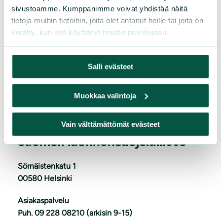
sivustoamme. Kumppanimme voivat yhdistää näitä
tietoja muihin tietoihin, joita olet antanut heille tai joita on
kerätty, kun olet käyttänyt heidän palvelujaan.
Salli evästeet
L
iity
Muokkaa valintoja
Vain välttämättömät evästeet
Suomen luonnonsuojeluliitto
Sörnäistenkatu 1
00580 Helsinki
Asiakaspalvelu
Puh. 09 228 08210 (arkisin 9-15)