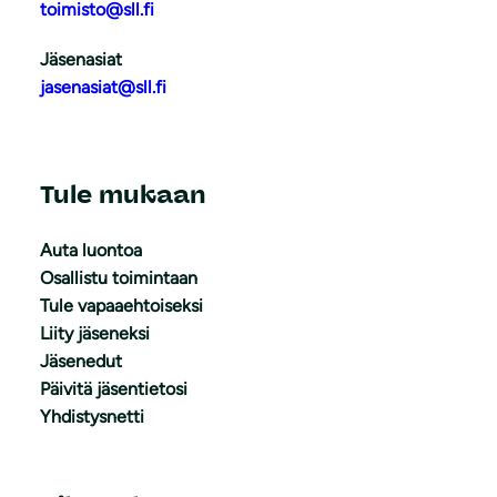
toimisto@sll.fi
Jäsenasiat
jasenasiat@sll.fi
Tule mukaan
Auta luontoa
Osallistu toimintaan
Tule vapaaehtoiseksi
Liity jäseneksi
Jäsenedut
Päivitä jäsentietosi
Yhdistysnetti