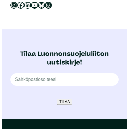
Luonnonsuojeluliitto Instagramissa
Luonnonsuojeluliitto Facebookissa
Luonnonsuojeluliitto LinkedInissä
Luonnonsuojeluliiton YouTube-kanava
Luonnonsuojeluliitto Blueskyssa
Luonnonsuojeluliitto Threadsissa
Tilaa Luonnonsuojeluliiton
uutiskirje!
TILAA