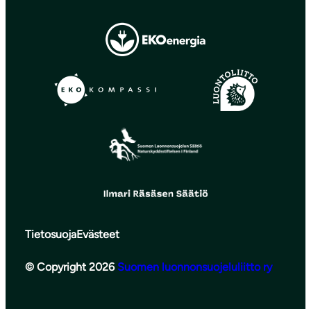
Tietosuoja
Evästeet
© Copyright 2026
Suomen luonnonsuojeluliitto ry