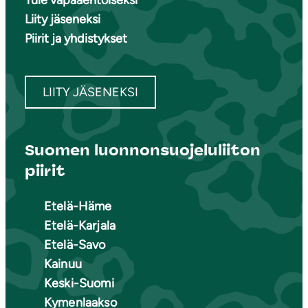
Tule vapaaehtoiseksi
Liity jäseneksi
Piirit ja yhdistykset
LIITY JÄSENEKSI
Suomen luonnonsuojeluliiton
piirit
Etelä-Häme
Etelä-Karjala
Etelä-Savo
Kainuu
Keski-Suomi
Kymenlaakso