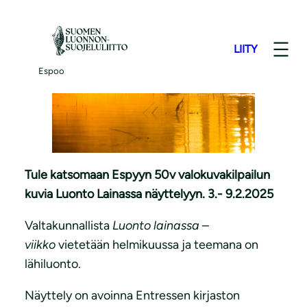
S
i
LIITY
i
r
Espoo
r
y
s
i
s
Tule katsomaan Espyyn 50v valokuvakilpailun
ä
kuvia Luonto Lainassa näyttelyyn. 3.- 9.2.2025
l
t
Valtakunnallista
Luonto lainassa
–
ö
viikko
vietetään helmikuussa ja teemana on
ö
lähiluonto.
n
Näyttely on avoinna Entressen kirjaston