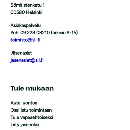
Sörnäistenkatu 1
00580 Helsinki
Asiakaspalvelu
Puh. 09 228 08210 (arkisin 9-15)
toimisto@sll.fi
Jäsenasiat
jasenasiat@sll.fi
Tule mukaan
Auta luontoa
Osallistu toimintaan
Tule vapaaehtoiseksi
Liity jäseneksi