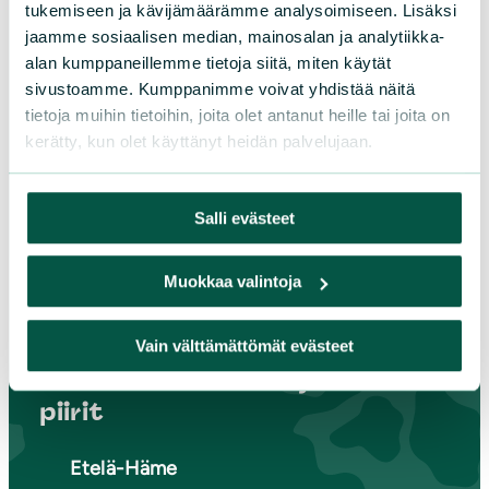
tukemiseen ja kävijämäärämme analysoimiseen. Lisäksi
jaamme sosiaalisen median, mainosalan ja analytiikka-
alan kumppaneillemme tietoja siitä, miten käytät
Paikallistoiminta
sivustoamme. Kumppanimme voivat yhdistää näitä
tietoja muihin tietoihin, joita olet antanut heille tai joita on
Tule vapaaehtoiseksi
kerätty, kun olet käyttänyt heidän palvelujaan.
Liity jäseneksi
Piirit ja yhdistykset
Salli evästeet
Muokkaa valintoja
LIITY JÄSENEKSI
Vain välttämättömät evästeet
Suomen luonnonsuojeluliiton
piirit
Etelä-Häme