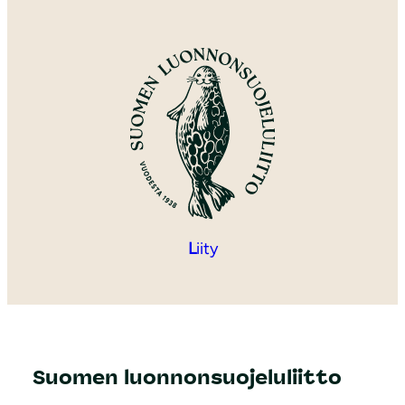
L
iity
Suomen luonnonsuojeluliitto