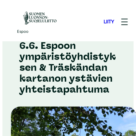
S
i
LIITY
i
Espoo
–
6.6.2026
r
Espoo
r
6.6. Espoon
y
ympäristöyhdistyk
s
sen & Träskändan
i
s
kartanon ystävien
ä
yhteistapahtuma
l
t
ö
ö
n