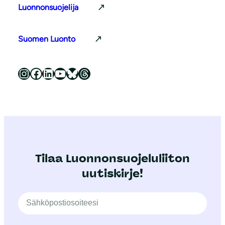
Luonnonsuojelija
Suomen Luonto
Luonnonsuojeluliitto Instagramissa
Luonnonsuojeluliitto Facebookissa
Luonnonsuojeluliitto LinkedInissä
Luonnonsuojeluliiton YouTube-kanava
Luonnonsuojeluliitto Blueskyssa
Luonnonsuojeluliitto Threadsissa
Tilaa Luonnonsuojeluliiton
uutiskirje!