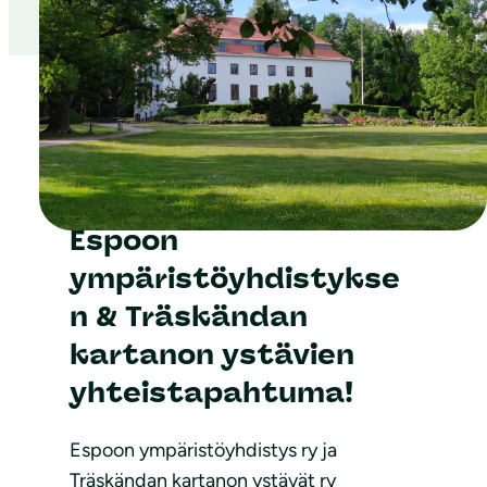
Merkkaa kalenteriin
Espoon
ympäristöyhdistykse
n & Träskändan
kartanon ystävien
yhteistapahtuma!
Espoon ympäristöyhdistys ry ja
Träskändan kartanon ystävät ry