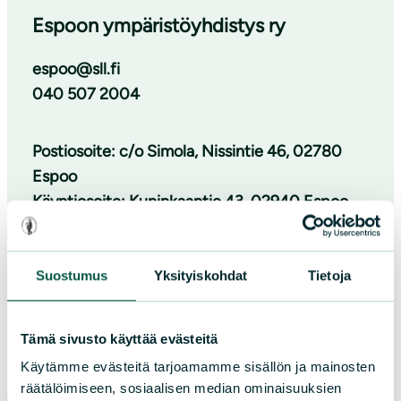
Espoon ympäristöyhdistys ry
espoo@sll.fi
040 507 2004
Postiosoite: c/o Simola, Nissintie 46, 02780
Espoo
Käyntiosoite: Kuninkaantie 43, 02940 Espoo
Lisää yhteystietoja
Suostumus
Yksityiskohdat
Tietoja
Facebook
Instagram
Tämä sivusto käyttää evästeitä
Käytämme evästeitä tarjoamamme sisällön ja mainosten
räätälöimiseen, sosiaalisen median ominaisuuksien