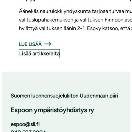
Äänekäs naurulokkiyhdyskunta tarjoaa turvaa muid
valituslupahakemuksen ja valituksen Finnoon as
hylättyä valituksen äänin 2-1. Espyy katsoo, ett
LUE LISÄÄ
Lisää artikkeleita
Suomen luonnonsuojeluliiton Uudenmaan piiri
Espoon ympäristöyhdistys ry
espoo@sll.fi