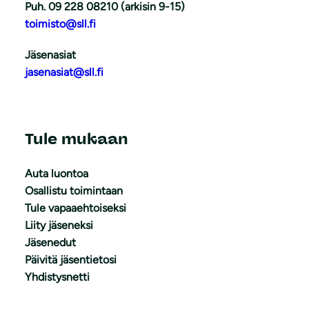
Puh. 09 228 08210 (arkisin 9-15)
toimisto@sll.fi
Jäsenasiat
jasenasiat@sll.fi
Tule mukaan
Auta luontoa
Osallistu toimintaan
Tule vapaaehtoiseksi
Liity jäseneksi
Jäsenedut
Päivitä jäsentietosi
Yhdistysnetti