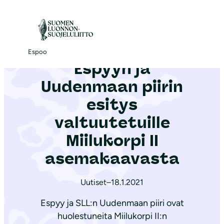
S
i
Etusivu
|
Ajankohtaista
|
Espyyn ja Uudenmaan piirin esitys valtuutetuille Miilukorpi II asemakaavasta
i
r
Espoo
Espyyn ja
r
y
Uudenmaan piirin
s
esitys
i
valtuutetuille
s
ä
Miilukorpi II
l
asemakaavasta
t
ö
Uutiset
–
18.1.2021
ö
Espyy ja SLL:n Uudenmaan piiri ovat
n
huolestuneita Miilukorpi II:n