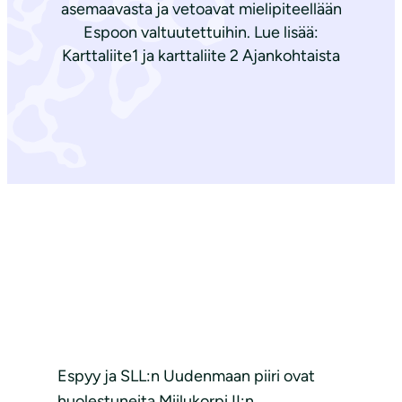
asemaavasta ja vetoavat mielipiteellään
Espoon valtuutettuihin. Lue lisää:
Karttaliite1 ja karttaliite 2 Ajankohtaista
Espyy ja SLL:n Uudenmaan piiri ovat
huolestuneita Miilukorpi II:n