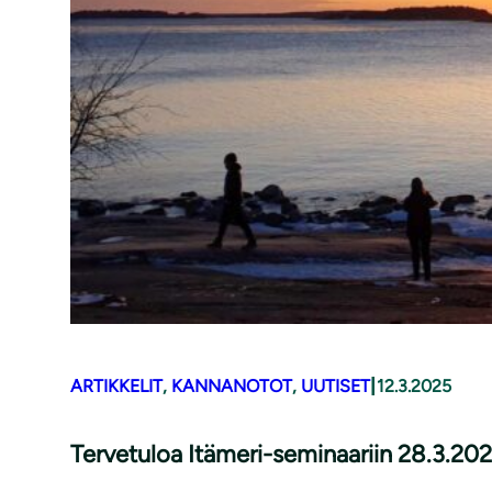
|
ARTIKKELIT
, 
KANNANOTOT
, 
UUTISET
12.3.2025
Tervetuloa Itämeri-seminaariin 28.3.20