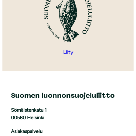
L
iity
Suomen luonnonsuojeluliitto
Sörnäistenkatu 1
00580 Helsinki
Asiakaspalvelu