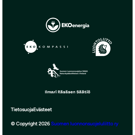
Tietosuoja
Evästeet
© Copyright 2026
Suomen luonnonsuojeluliitto ry