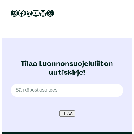
Luonnonsuojeluliitto Instagramissa
Luonnonsuojeluliitto Facebookissa
Luonnonsuojeluliitto LinkedInissä
Luonnonsuojeluliiton YouTube-kanava
Luonnonsuojeluliitto Blueskyssa
Luonnonsuojeluliitto Threadsissa
Tilaa Luonnonsuojeluliiton
uutiskirje!
TILAA