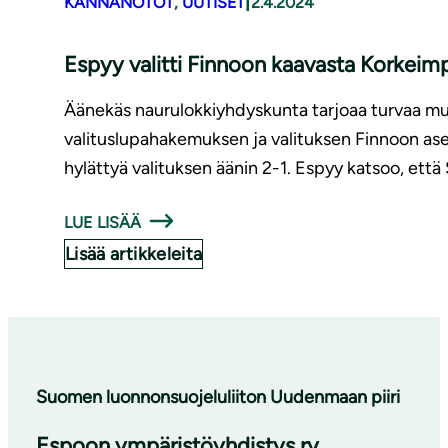
|
KANNANOTOT
, 
UUTISET
2.4.2024
Espyy valitti Finnoon kaavasta Korkeim
Äänekäs naurulokkiyhdyskunta tarjoaa turvaa muid
valituslupahakemuksen ja valituksen Finnoon as
hylättyä valituksen äänin 2-1. Espyy katsoo, ett
LUE LISÄÄ
Lisää artikkeleita
Suomen luonnonsuojeluliiton Uudenmaan piiri
Espoon ympäristöyhdistys ry