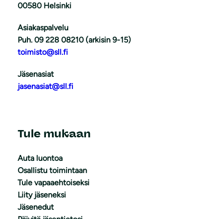
00580 Helsinki
Asiakaspalvelu
Puh. 09 228 08210 (arkisin 9-15)
toimisto@sll.fi
Jäsenasiat
jasenasiat@sll.fi
Tule mukaan
Auta luontoa
Osallistu toimintaan
Tule vapaaehtoiseksi
Liity jäseneksi
Jäsenedut