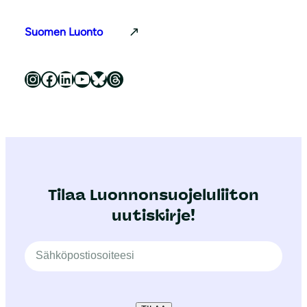
Suomen Luonto
Luonnonsuojeluliitto Instagramissa
Luonnonsuojeluliitto Facebookissa
Luonnonsuojeluliitto LinkedInissä
Luonnonsuojeluliiton YouTube-kanava
Luonnonsuojeluliitto Blueskyssa
Luonnonsuojeluliitto Threadsissa
Tilaa Luonnonsuojeluliiton
uutiskirje!