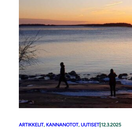
|
ARTIKKELIT
, 
KANNANOTOT
, 
UUTISET
12.3.2025