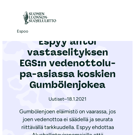
S
i
Etusivu
|
Ajankohtaista
|
Espyy antoi vastaselityksen EGS:n ve­den­ot­to­lu­pa-asiassa koskien Gumbölenjokea
i
r
Espoo
Espyy antoi
r
y
vastaselityksen
s
EGS:n ve­den­ot­to­lu­
i
pa-asiassa koskien
s
ä
Gumbölenjokea
l
t
Uutiset
–
18.1.2021
ö
Gumbölenjoen eläimistö on vaarassa, jos
ö
joen vedenottoa ei säädellä ja seurata
n
riittävällä tarkkuudella. Espyy ehdottaa