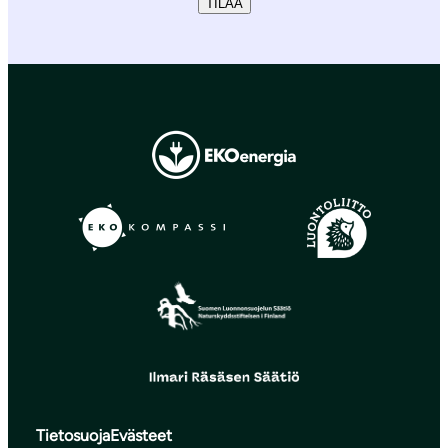
TILAA
Tietosuoja
Evästeet