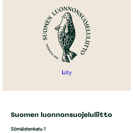
L
iity
Suomen luonnonsuojeluliitto
Sörnäistenkatu 1