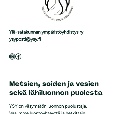
Ylä-satakunnan ympäristöyhdistys ry
ysyposti@ysy.fi
Instagram
Facebook
Metsien, soiden ja vesien
sekä lähiluonnon puolesta
YSY on väsymätön luonnon puolustaja.
Vaalimme luontoyhteyttä ja hetkittäin