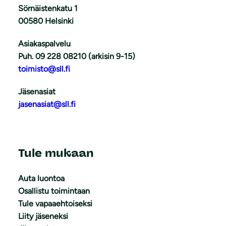
Sörnäistenkatu 1
00580 Helsinki
Asiakaspalvelu
Puh. 09 228 08210 (arkisin 9-15)
toimisto@sll.fi
Jäsenasiat
jasenasiat@sll.fi
Tule mukaan
Auta luontoa
Osallistu toimintaan
Tule vapaaehtoiseksi
Liity jäseneksi