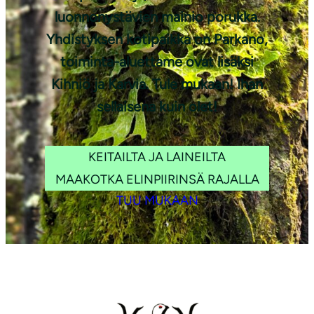
luonnonystävien mainio porukka.
Yhdistyksen kotipaikka on Parkano,
toiminta-aluettame ovat lisäksi
Kihniö ja Karvia. Tule mukaan! Ihan
sellaisena kuin olet!
KEITAILTA JA LAINEILTA
MAAKOTKA ELINPIIRINSÄ RAJALLA
TUU MUKAAN