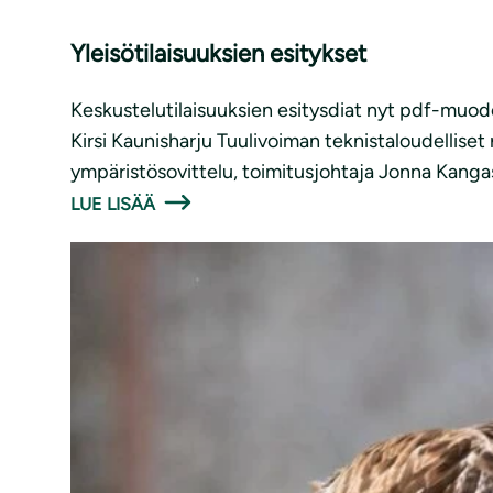
Yleisötilaisuuksien esitykset
Keskustelutilaisuuksien esitysdiat nyt pdf-muodo
Kirsi Kaunisharju Tuulivoiman teknistaloudelliset
ympäristösovittelu, toimitusjohtaja Jonna Kangas
LUE LISÄÄ