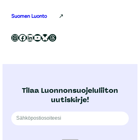
Suomen Luonto
Luonnonsuojeluliitto Instagramissa
Luonnonsuojeluliitto Facebookissa
Luonnonsuojeluliitto LinkedInissä
Luonnonsuojeluliiton YouTube-kanava
Luonnonsuojeluliitto Blueskyssa
Luonnonsuojeluliitto Threadsissa
Tilaa Luonnonsuojeluliiton
uutiskirje!