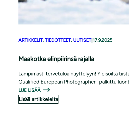
ARTIKKELIT
, 
TIEDOTTEET
, 
UUTISET
|
17.9.2025
Maakotka elinpiirinsä rajalla
Lämpimästi tervetuloa näyttelyyn! Yleisöilta tiist
Qualified European Photographer- palkittu luont
LUE LISÄÄ
Lisää artikkeleita