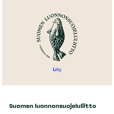
L
iity
Suomen luonnonsuojeluliitto