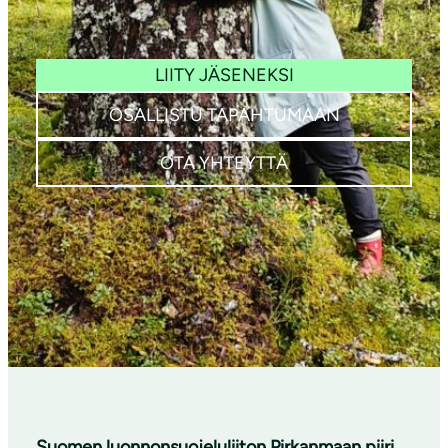
LIITY JÄSENEKSI
OSALLISTU TAPAHTUMAAN
OTA YHTEYTTÄ
Suomen luonnonsuojeluliiton Pirkanmaan piiri