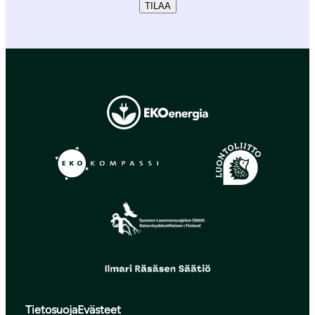
TILAA
Tietosuoja
Evästeet