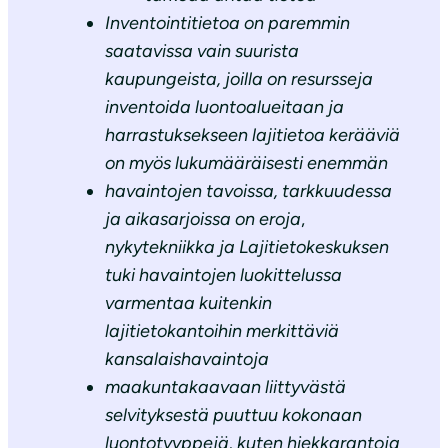
Inventointitietoa on paremmin
saatavissa vain suurista
kaupungeista, joilla on resursseja
inventoida luontoalueitaan ja
harrastuksekseen lajitietoa kerääviä
on myös lukumääräisesti enemmän
havaintojen tavoissa, tarkkuudessa
ja aikasarjoissa on eroja
,
nykytekniikka ja Lajitietokeskuksen
tuki havaintojen luokittelussa
varmentaa kuitenkin
lajitietokantoihin merkittäviä
kansalaishavaintoja
maakuntakaavaan liittyvästä
selvityksestä puuttuu kokonaan
luontotyyppejä, kuten hiekkarantoja