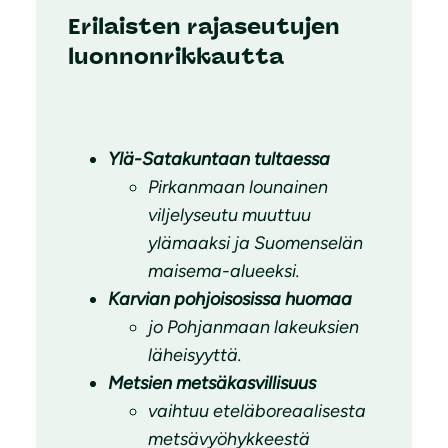
Erilaisten rajaseutujen
luonnonrikkautta
Ylä-Satakuntaan tultaessa
Pirkanmaan lounainen
viljelyseutu muuttuu
ylämaaksi ja Suomenselän
maisema-alueeksi.
Karvian pohjoisosissa huomaa
jo
Pohjanmaan lakeuksien
läheisyyttä.
Metsien metsäkasvillisuus
vaihtuu
eteläboreaalisesta
metsävyöhykkeestä