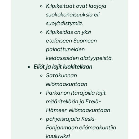
Kilpikeitaat ovat laajoja
suokokonaisuuksia eli
suoyhdistymiä.
Kilpikeidas on yksi
eteläiseen Suomeen
painottuneiden
keidassoiden alatyypeistä.
Eliöt ja lajit luokitellaan
Satakunnan
eliömaakuntaan
Parkanon itärajoilla lajit
määritellään jo Etelä-
Hämeen eliömaakuntaan
pohjoisrajalla Keski-
Pohjanmaan eliömaakuntiin
kuuluviksi