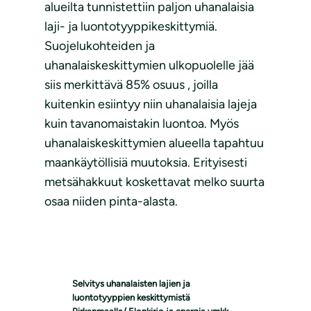
alueilta tunnistettiin paljon uhanalaisia
laji- ja luontotyyppikeskittymiä.
Suojelukohteiden ja
uhanalaiskeskittymien ulkopuolelle jää
siis merkittävä 85% osuus , joilla
kuitenkin esiintyy niin uhanalaisia lajeja
kuin tavanomaistakin luontoa. Myös
uhanalaiskeskittymien alueella tapahtuu
maankäytöllisiä muutoksia. Erityisesti
metsähakkuut koskettavat melko suurta
osaa niiden pinta-alasta.
Selvitys uhanalaisten lajien ja
luontotyyppien keskittymistä