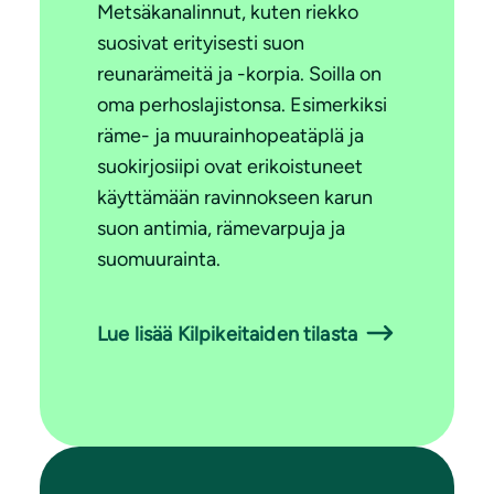
Metsäkanalinnut, kuten riekko
suosivat erityisesti suon
reunarämeitä ja -korpia. Soilla on
oma perhoslajistonsa. Esimerkiksi
räme- ja muurainhopeatäplä ja
suokirjosiipi ovat erikoistuneet
käyttämään ravinnokseen karun
suon antimia, rämevarpuja ja
suomuurainta.
Lue lisää Kilpikeitaiden tilasta