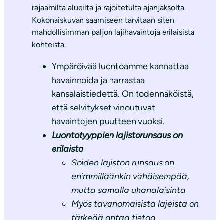
rajaamilta alueilta ja rajoitetulta ajanjaksolta.
Kokonaiskuvan saamiseen tarvitaan siten
mahdollisimman paljon lajihavaintoja erilaisista
kohteista.
Ympäröivää luontoamme kannattaa
havainnoida ja harrastaa
kansalaistiedettä. On todennäköistä,
että selvitykset vinoutuvat
havaintojen puutteen vuoksi.
Luontotyyppien lajistorunsaus on
erilaista
Soiden lajiston runsaus on
enimmilläänkin vähäisempää,
mutta samalla uhanalaisinta
Myös tavanomaisista lajeista on
tärkeää antaa tietoa