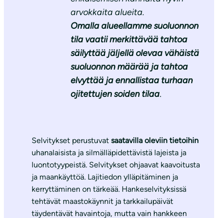
arvokkaita alueita.
Omalla alueellamme suoluonnon
tila vaatii merkittävää tahtoa
säilyttää jäljellä olevaa vähäistä
suoluonnon määrää ja tahtoa
elvyttää ja ennallistaa turhaan
ojitettujen soiden tilaa
.
Selvitykset perustuvat
saatavilla oleviin tietoihin
uhanalaisista ja silmälläpidettävistä lajeista ja
luontotyypeistä. Selvitykset ohjaavat kaavoitusta
ja maankäyttöä. Lajitiedon ylläpitäminen ja
kerryttäminen on tärkeää. Hankeselvityksissä
tehtävät maastokäynnit ja tarkkailupäivät
täydentävät havaintoja, mutta vain hankkeen