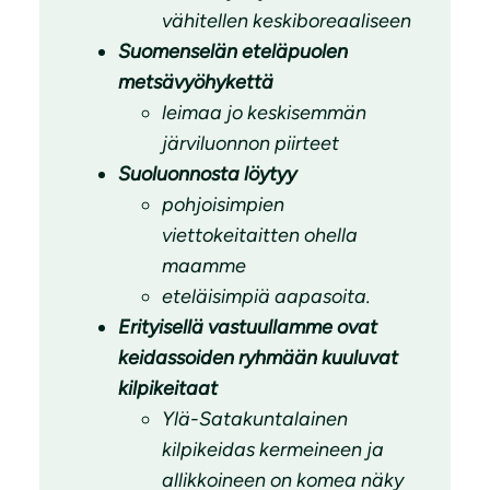
vähitellen keskiboreaaliseen
Suomenselän eteläpuolen
metsävyöhykettä
leimaa jo keskisemmän
järviluonnon piirteet
Suoluonnosta löytyy
pohjoisimpien
viettokeitaitten
ohella
maamme
eteläisimpiä aapasoita.
Erityisellä vastuullamme ovat
keidassoiden ryhmään kuuluvat
kilpikeitaat
Ylä-Satakuntalainen
kilpikeidas kermeineen ja
allikkoineen on komea näky