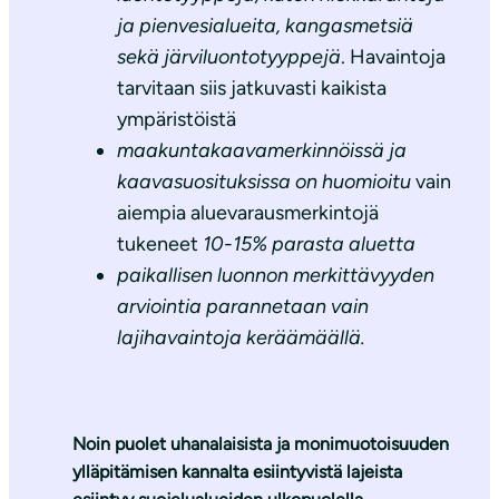
ja pienvesialueita, kangasmetsiä
sekä järviluontotyyppejä
. Havaintoja
tarvitaan siis jatkuvasti kaikista
ympäristöistä
maakuntakaavamerkinnöissä ja
kaavasuosituksissa on huomioitu
vain
aiempia aluevarausmerkintojä
tukeneet
10-15% parasta aluetta
paikallisen luonnon merkittävyyden
arviointia parannetaan vain
lajihavaintoja keräämäällä.
Noin puolet uhanalaisista ja monimuotoisuuden
ylläpitämisen kannalta esiintyvistä lajeista