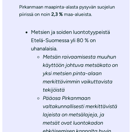
Pirkanmaan maapinta-alasta pysyvän suojelun
piirissä on noin
2,3 %
maa-alueista.
Metsien ja soiden luontotyypeistä
Etelä-Suomessa yli 80 % on
uhanalaisia.
Metsän raivaamisesta muuhun
käyttöön johtuva metsäkato on
yksi metsien pinta-alaan
merkittävimmin vaikuttavista
tekijöistä
Pääosa Pirkanmaan
valtakunnallisesti merkittävistä
lajeista on metsälajeja, ja
metsät ovat luontokadon
ehkäisemisen kannalta hyvin