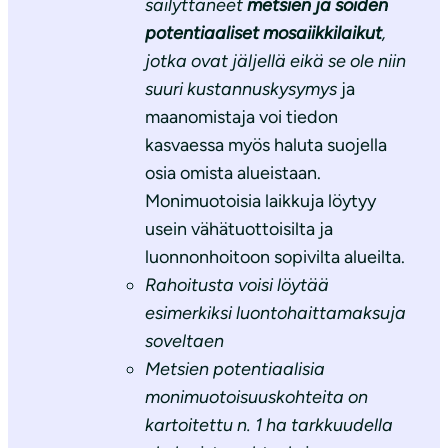
säilyttäneet
metsien ja soiden
potentiaaliset mosaiikkilaikut
,
jotka ovat jäljellä eikä se ole niin
suuri kustannuskysymys
ja
maanomistaja voi tiedon
kasvaessa myös haluta suojella
osia omista alueistaan.
Monimuotoisia laikkuja löytyy
usein vähätuottoisilta ja
luonnonhoitoon sopivilta alueilta.
Rahoitusta voisi löytää
esimerkiksi luontohaittamaksuja
soveltaen
Metsien potentiaalisia
monimuotoisuuskohteita on
kartoitettu n. 1 ha tarkkuudella