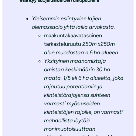
esiintyy suojelualueiden ulkopuolella
Yleisemmin esiintyvien lajien
olemassaolo yhtä lailla arvokasta.
maakuntakaavatasoinen
tarkasteluruutu
250m x250m
alue muodostaa n.6 ha alueen
Yksityinen maanomistaja
omistaa keskimäärin 30 ha
maata. 1/5 eli 6 ha alueelta, joka
rajautuu potentiaalin ja
kiinteistörajojensa suhteen
varmasti myös useiden
kiinteistöjen rajoille, on varmasti
mahdollista löytää
monimuotoisuuttaan