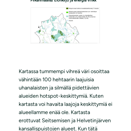
Pirkanmaalla/ Elonkirjo ja energia vmkk
Kartassa tummempi vihreä väri osoittaa
vähintään 100 hehtaarin laajuisia
uhanalaisten ja silmällä pidettävien
alueiden hotspot-keskittymiä. Kuten
kartasta voi havaita laajoja keskittymiä ei
alueellamme enää ole. Kartasta
erottuvat Seitsemisen ja Helvetinjärven
kansallispuistojen alueet. Kun tätä