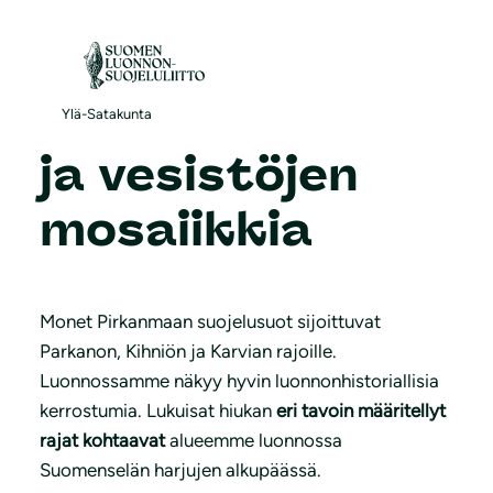
S
i
i
Metsien, soiden
r
Ylä-Satakunta
r
ja vesistöjen
y
s
mosaiikkia
i
s
ä
Monet Pirkanmaan suojelusuot sijoittuvat
l
Parkanon, Kihniön ja Karvian rajoille.
t
Luonnossamme näkyy hyvin luonnonhistoriallisia
ö
kerrostumia. Lukuisat hiukan
eri tavoin määritellyt
ö
rajat kohtaavat
alueemme luonnossa
n
Suomenselän harjujen alkupäässä.