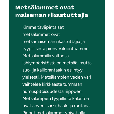
Metsälammet ovat
maiseman rikastuttajia
Kimmeltäväpintaiset
metsälammet ovat
metsämaiseman rikastuttajia ja
tyypillisintä pienvesiluontoamme.
Metsälammilla valtaosa
lähiympäristöstä on metsää, mutta
suo- ja kalliorantaakin esiintyy
yleisesti. Metsälampien veden väri
vaihtelee kirkkaasta tummaan
humuspitoisuudesta riippuen.
Metsälampien tyypillistä kalastoa
ovat ahven, särki, hauki ja ruutana.
Pienet metsälammet voivat olla