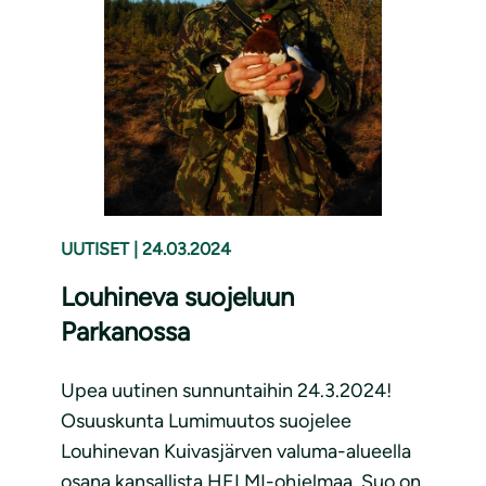
UUTISET
|
24.03.2024
Louhineva suojeluun
Parkanossa
Upea uutinen sunnuntaihin 24.3.2024!
Osuuskunta Lumimuutos suojelee
Louhinevan Kuivasjärven valuma-alueella
osana kansallista HELMI-ohjelmaa. Suo on