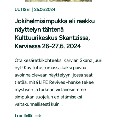
UUTISET
|
25.06.2024
Jokihelmisimpukka eli raakku
näyttelyn tähtenä
Kulttuurikeskus Skantzissa,
Karviassa 26-27.6. 2024
Ota kesäretkikohteeksi Karvian Skanz juuri
nyt! Käy tutustumassa kaksi päivää
avoinna olevaan näyttelyyn, jossa saat
tietää, mitä LIFE Revives -hanke tekee
mystisen ja tärkeän virtavesiemme
simpukan suojelun edistämiseksi
valtakunnallisesti kuin...
Lue lisää