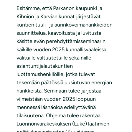
Esitämme, että Parkanon kaupunki ja
Kihniön ja Karvian kunnat järjestävät
kuntien tuuli- ja aurinkovoimahankkeiden
suunnittelua, kaavoitusta ja luvitusta
käsittelevän perehdyttämisseminaarin
kaikille vuoden 2025 kunnallisvaaleissa
valituille valtuutetuille sekä niille
asiantuntijalautakuntien
luottamushenkilöille, jotka tulevat
tekemään päätöksiä uusiutuvan energian
hankkeista. Seminaari tulee järjestää
viimeistään vuoden 2025 loppuun
mennessä läsnäoloa edellyttävänä
tilaisuutena. Ohjelma tulee rakentaa
Luonnonvarakeskuksen (Luke) laatimien
politiikkasuositusten "Kuusi tapaa