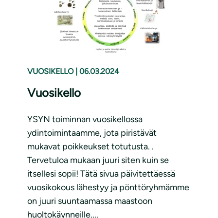
VUOSIKELLO
|
06.03.2024
Vuosikello
YSYN toiminnan vuosikellossa
ydintoimintaamme, jota piristävät
mukavat poikkeukset totutusta. .
Tervetuloa mukaan juuri siten kuin se
itsellesi sopii! Tätä sivua päivitettäessä
vuosikokous lähestyy ja pönttöryhmämme
on juuri suuntaamassa maastoon
huoltokäynneille....