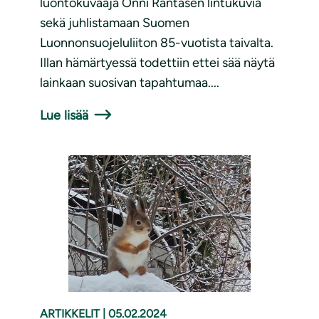
luontokuvaaja Onni Rantasen lintukuvia
sekä juhlistamaan Suomen
Luonnonsuojeluliiton 85-vuotista taivalta.
Illan hämärtyessä todettiin ettei sää näytä
lainkaan suosivan tapahtumaa....
Lue lisää
ARTIKKELIT
|
05.02.2024