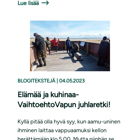
Lue lisää
BLOGITEKSTEJÄ
|
04.05.2023
Elämää ja kuhinaa-
VaihtoehtoVapun juhlaretki!
Kyllä pitää olla hyvä syy, kun aamu-uninen
ihminen laittaa vappuaamuksi kellon
herättämään klo 5.00. Mutta niinhän se