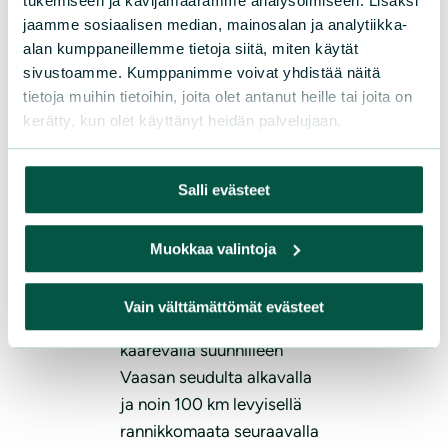
tukemiseen ja kävijämäärämme analysoimiseen. Lisäksi
marjovaa suomuurainta
jaamme sosiaalisen median, mainosalan ja analytiikka-
saattaa olla myös avosuon
alan kumppaneillemme tietoja siitä, miten käytät
reunoilla, jossa se saa myös
sivustoamme. Kumppanimme voivat yhdistää näitä
suojaa puustolta.
tietoja muihin tietoihin, joita olet antanut heille tai joita on
Reunametsiin virtaa vettä
kerätty, kun olet käyttänyt heidän palvelujaan.
ja ravinteita myös
ympäristöstä, mikä suosii
Salli evästeet
rehevämpää kasvualustaa
tarvitsevaa
Muokkaa valintoja
suokasvillisuutta
suoalueiden reunaosissa,
Vain välttämättömät evästeet
Häädetkeidas sijaitsee
kaarevalla suunnilleen
Vaasan seudulta alkavalla
ja noin 100 km levyisellä
rannikkomaata seuraavalla