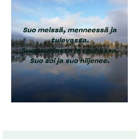
Suo meissä, menneessä ja
tulevassa.
Suon suojassa ja rauhassa.
Suo soi ja suo hiljenee.