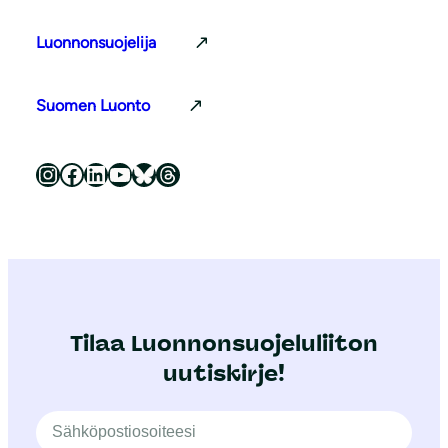
Luonnonsuojelija
Suomen Luonto
Luonnonsuojeluliitto Instagramissa
Luonnonsuojeluliitto Facebookissa
Luonnonsuojeluliitto LinkedInissä
Luonnonsuojeluliiton YouTube-kanava
Luonnonsuojeluliitto Blueskyssa
Luonnonsuojeluliitto Threadsissa
Tilaa Luonnonsuojeluliiton
uutiskirje!