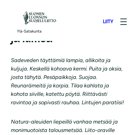
S
i
LIITY
i
Häädetkeitaan lajeja
r
Ylä-Satakunta
ja lumoa
r
y
s
Sadeveden täyttämiä lampia, allikoita ja
i
kuljuja. Keskellä kohoava kermi. Puita ja oksia,
s
josta tähytä. Pesäpaikkoja. Suojaa.
ä
Reunarämeitä ja korpia. Tilaa kahlata ja
l
kohota siiville, katettu pöytä. Riittävästi
t
ravintoa ja sopivasti rauhaa. Lintujen paratiisi!
ö
ö
Natura-aleuiden liepeillä vanhaa metsää ja
n
monimuotoista talousmetsää. Liito-oraville