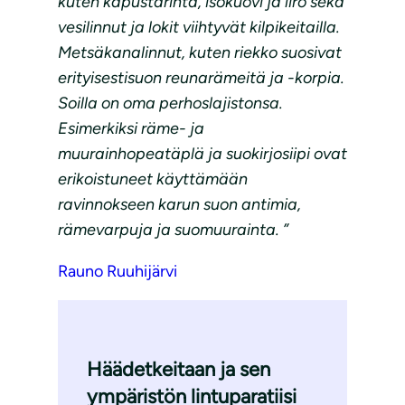
kuten kapustarinta, isokuovi ja liro sekä
vesilinnut ja lokit viihtyvät kilpikeitailla.
Metsäkanalinnut, kuten riekko suosivat
erityisestisuon reunarämeitä ja -korpia.
Soilla on oma perhoslajistonsa.
Esimerkiksi räme- ja
muurainhopeatäplä ja suokirjosiipi ovat
erikoistuneet käyttämään
ravinnokseen karun suon antimia,
rämevarpuja ja suomuurainta. ”
Rauno Ruuhijärvi
Häädetkeitaan ja sen
ympäristön lintuparatiisi