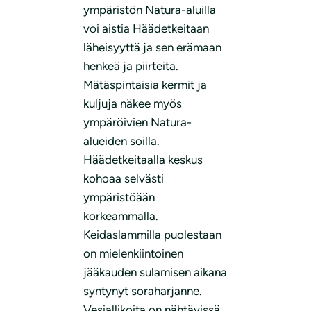
ympäristön Natura-aluilla
voi aistia Häädetkeitaan
läheisyyttä ja sen erämaan
henkeä ja piirteitä.
Mätäspintaisia kermit ja
kuljuja näkee myös
ympäröivien Natura-
alueiden soilla.
Häädetkeitaalla keskus
kohoaa selvästi
ympäristöään
korkeammalla.
Keidaslammilla puolestaan
on mielenkiintoinen
jääkauden sulamisen aikana
syntynyt soraharjanne.
Vesiallikoita on nähtävissä