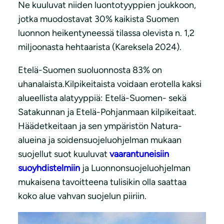
Ne kuuluvat niiden luontotyyppien joukkoon,
jotka muodostavat 30% kaikista Suomen
luonnon heikentyneessä tilassa olevista n. 1,2
miljoonasta hehtaarista (Kareksela 2024).
Etelä-Suomen suoluonnosta 83% on
uhanalaista.Kilpikeitaista voidaan erotella kaksi
alueellista alatyyppiä: Etelä-Suomen- sekä
Satakunnan ja Etelä-Pohjanmaan kilpikeitaat.
Häädetkeitaan ja sen ympäristön Natura-
alueina ja soidensuojeluohjelman mukaan
suojellut suot kuuluvat
vaarantuneisiin
suoyhdistelmiin
ja Luonnonsuojeluohjelman
mukaisena tavoitteena tulisikin olla saattaa
koko alue vahvan suojelun piiriin.