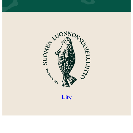
L
iity