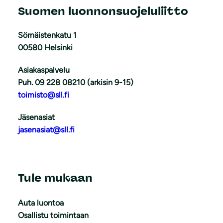
Suomen luonnonsuojeluliitto
Sörnäistenkatu 1
00580 Helsinki
Asiakaspalvelu
Puh. 09 228 08210 (arkisin 9-15)
toimisto@sll.fi
Jäsenasiat
jasenasiat@sll.fi
Tule mukaan
Auta luontoa
Osallistu toimintaan