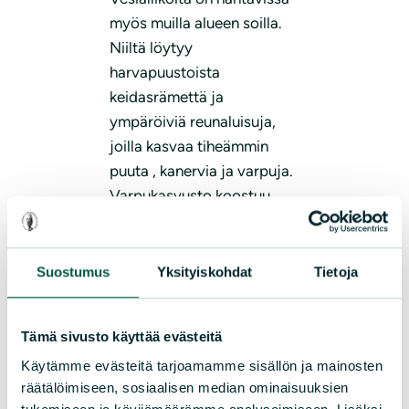
myös muilla alueen soilla.
Niiltä löytyy
harvapuustoista
keidasrämettä ja
ympäröiviä reunaluisuja,
joilla kasvaa tiheämmin
puuta , kanervia ja varpuja.
Varpukasvusto koostuu
juolukoista ja
suopursumättäistä. Monien
erityyppisten soiden
Suostumus
Yksityiskohdat
Tietoja
mättäillä viihtyvä suokukka
kukkii samoihin aikoihin.
Tämä sivusto käyttää evästeitä
Punertavat rahkasammalet
Käytämme evästeitä tarjoamamme sisällön ja mainosten
laikuttavat suon pintaa.
räätälöimiseen, sosiaalisen median ominaisuuksien
Myöhemmin kukkivaa ja