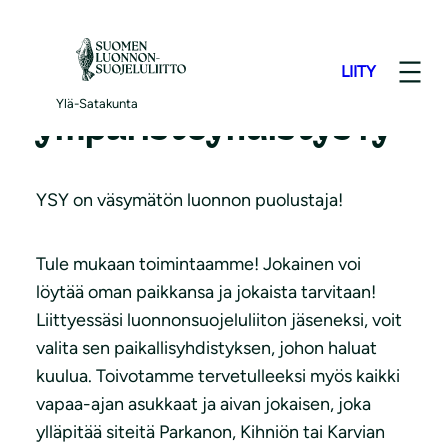
S
i
LIITY
i
Ylä-Satakunnan
r
Ylä-Satakunta
ympäristöyhdistys ry
r
y
s
YSY on väsymätön luonnon puolustaja!
i
s
Tule mukaan toimintaamme! Jokainen voi
ä
löytää oman paikkansa ja jokaista tarvitaan!
l
Liittyessäsi luonnonsuojeluliiton jäseneksi, voit
t
valita sen paikallisyhdistyksen, johon haluat
ö
kuulua. Toivotamme tervetulleeksi myös kaikki
ö
vapaa-ajan asukkaat ja aivan jokaisen, joka
n
ylläpitää siteitä Parkanon, Kihniön tai Karvian