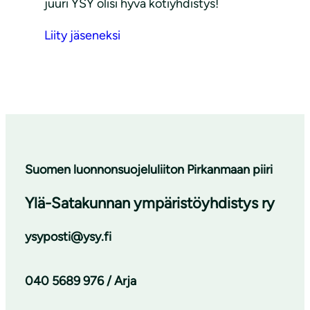
juuri YSY olisi hyvä kotiyhdistys!
Liity jäseneksi
Suomen luonnonsuojeluliiton Pirkanmaan piiri
Ylä-Satakunnan ympäristöyhdistys ry
ysyposti@ysy.fi
040 5689 976 / Arja