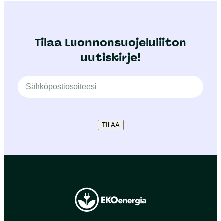
Tilaa Luonnonsuojeluliiton
uutiskirje!
TILAA