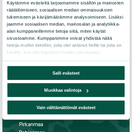
Käytämme evästeitä tarjoamamme sisällön ja mainosten
räätälöimiseen, sosiaalisen median ominaisuuksien
LIITY JÄSENEKSI
tukemiseen ja kävijämäärämme analysoimiseen. Lisäksi
jaamme sosiaalisen median, mainosalan ja analytiikka-
alan kumppaneillemme tietoja siitä, miten käytät
sivustoamme. Kumppanimme voivat yhdistää näitä
Suomen luonnonsuojeluliiton
tietoja muihin tietoihin, joita olet antanut heille tai joita on
piirit
kerätty, kun olet käyttänyt heidän palvelujaan.
Etelä-Häme
Salli evästeet
Etelä-Karjala
Etelä-Savo
Muokkaa valintoja
Kainuu
Keski-Suomi
Kymenlaakso
Vain välttämättömät evästeet
Lappi
Pirkanmaa