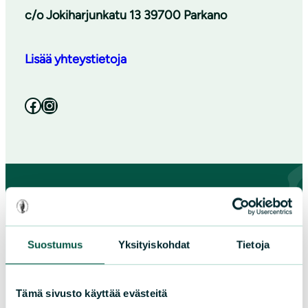
c/o Jokiharjunkatu 13 39700 Parkano
Lisää yhteystietoja
Facebook
Instagram
Paikallistoiminta
Suostumus
Yksityiskohdat
Tietoja
Tule vapaaehtoiseksi
Liity jäseneksi
Tämä sivusto käyttää evästeitä
Piirit ja yhdistykset