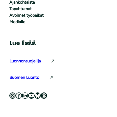
Ajankohtaista
Tapahtumat
Avoimet työpaikat
Medialle
Lue lisää
Luonnonsuojelija
Suomen Luonto
Luonnonsuojeluliitto Instagramissa
Luonnonsuojeluliitto Facebookissa
Luonnonsuojeluliitto LinkedInissä
Luonnonsuojeluliiton YouTube-kanava
Luonnonsuojeluliitto Blueskyssa
Luonnonsuojeluliitto Threadsissa