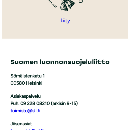
L
iity
Suomen luonnonsuojeluliitto
Sörnäistenkatu 1
00580 Helsinki
Asiakaspalvelu
Puh. 09 228 08210 (arkisin 9-15)
toimisto@sll.fi
Jäsenasiat