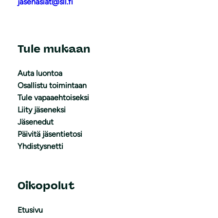
jasenasiat@sll.fi
Tule mukaan
Auta luontoa
Osallistu toimintaan
Tule vapaaehtoiseksi
Liity jäseneksi
Jäsenedut
Päivitä jäsentietosi
Yhdistysnetti
Oikopolut
Etusivu