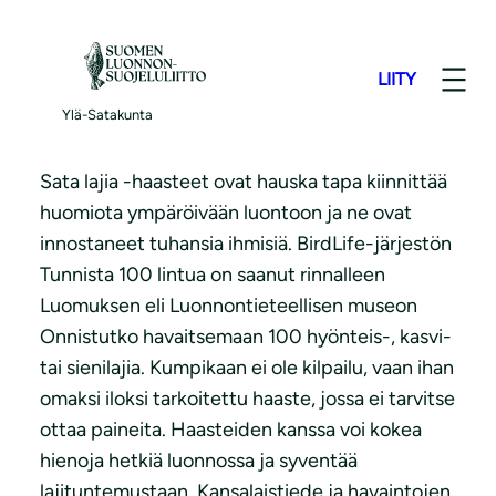
S
i
LIITY
i
100 lajia -haasteet
r
Ylä-Satakunta
r
y
Sata lajia -haasteet ovat hauska tapa kiinnittää
s
huomiota ympäröivään luontoon ja ne ovat
i
innostaneet tuhansia ihmisiä. BirdLife-järjestön
s
Tunnista 100 lintua on saanut rinnalleen
ä
Luomuksen eli Luonnontieteellisen museon
l
Onnistutko havaitsemaan 100 hyönteis-, kasvi-
t
tai sienilajia. Kumpikaan ei ole kilpailu, vaan ihan
ö
omaksi iloksi tarkoitettu haaste, jossa ei tarvitse
ö
ottaa paineita. Haasteiden kanssa voi kokea
n
hienoja hetkiä luonnossa ja syventää
lajituntemustaan. Kansalaistiede ja havaintojen