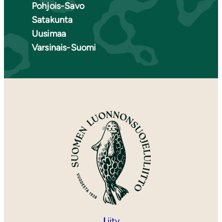
Pohjois-Savo
Satakunta
Uusimaa
Varsinais-Suomi
L
iity