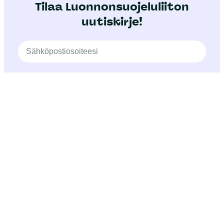
Tilaa Luonnonsuojeluliiton
uutiskirje!
TILAA