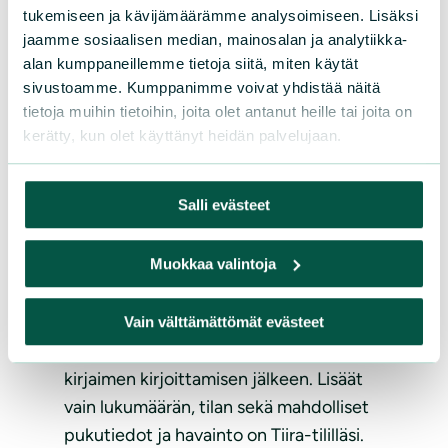
tukemiseen ja kävijämäärämme analysoimiseen. Lisäksi
jaamme sosiaalisen median, mainosalan ja analytiikka-
TiiraNomadi
on erittäin kätevä apu
alan kumppaneillemme tietoja siitä, miten käytät
yksittäisen lintuhavainnon
sivustoamme. Kumppanimme voivat yhdistää näitä
ilmoittamiseen. Sovelluksen avulla saat
tietoja muihin tietoihin, joita olet antanut heille tai joita on
havainnoijan paikan automaattisesti
kerätty, kun olet käyttänyt heidän palvelujaan.
puhelimesi paikannustietoista ja voit
näpätä kätevästi kartalle linnun paikan.
Salli evästeet
Kunnan ja paikan nimikin tulevat
automaattisesti samoin kuin
Muokkaa valintoja
havaintohetken reaaliaikainen
päivämäärä ja kellonaika, jos niin haluat.
Ennustavan syötön avulla saat valittua
Vain välttämättömät evästeet
oikean lajin listalta yleensän jo 3-4
kirjaimen kirjoittamisen jälkeen. Lisäät
vain lukumäärän, tilan sekä mahdolliset
pukutiedot ja havainto on Tiira-tililläsi.