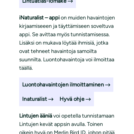
Lintuatlas-lomake
iNaturalist – appi
on muiden havaintojen
kirjaamiseeen ja täyttämiseen soveltuva
appi. Se avittaa myös tunnistamisessa.
Lisäksi on mukava löytää ihmisiä, jotka
ovat tehneet havaintoja samoilta
suunnilta. Luontohavaintoja voi ilmoittaa
täällä.
Luontohavaintojen ilmoittaminen
Inaturalist
Hyvä ohje
Lintujen ääniä
voi opetella tunnistamaan
Lintujen kevät appsin avulla. Toinen
oikein hyvä on Merlin Bird ID, johon pitää