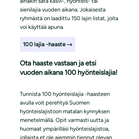
ainakin sata kasvi-, hyönteis- tai
sienilajia vuoden aikana. Jokaisesta
ryhmästä on laadittu 150 lajin listat, joita
voi käyttää apuna.
100 lajia -haaste
Ota haaste vastaan ja etsi
vuoden aikana 100 hyönteislajia!
Tunnista 100 hyönteislajia -haasteen
avulla voit perehtyä Suomen
hyönteislajistoon matalan kynnyksen
menetelmällä. Opit varmasti uutta ja
huomaat ympärilläsi hyönteislajistoa,
jollaista et ole aiemmin tiennyt olevan