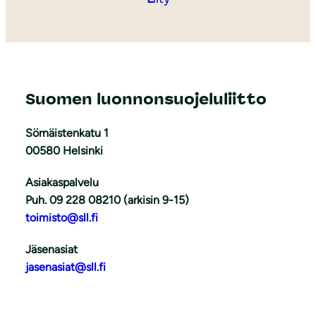
Suomen luonnonsuojeluliitto
Sörnäistenkatu 1
00580 Helsinki
Asiakaspalvelu
Puh. 09 228 08210 (arkisin 9-15)
toimisto@sll.fi
Jäsenasiat
jasenasiat@sll.fi