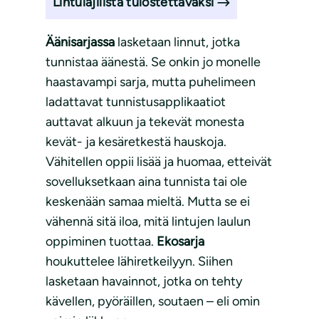
Lintulajilista tulostettavaksi
Äänisarjassa
lasketaan linnut, jotka
tunnistaa äänestä. Se onkin jo monelle
haastavampi sarja, mutta puhelimeen
ladattavat tunnistusapplikaatiot
auttavat alkuun ja tekevät monesta
kevät- ja kesäretkestä hauskoja.
Vähitellen oppii lisää ja huomaa, etteivät
sovelluksetkaan aina tunnista tai ole
keskenään samaa mieltä. Mutta se ei
vähennä sitä iloa, mitä lintujen laulun
oppiminen tuottaa.
Ekosarja
houkuttelee lähiretkeilyyn. Siihen
lasketaan havainnot, jotka on tehty
kävellen, pyöräillen, soutaen – eli omin