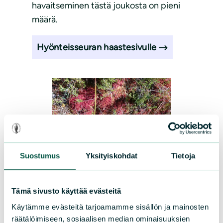
havaitseminen tästä joukosta on pieni
määrä.
Hyönteisseuran haastesivulle
Suostumus
Yksityiskohdat
Tietoja
Puhelinapsit avuksi ja
Tämä sivusto käyttää evästeitä
iloksi
Käytämme evästeitä tarjoamamme sisällön ja mainosten
räätälöimiseen, sosiaalisen median ominaisuuksien