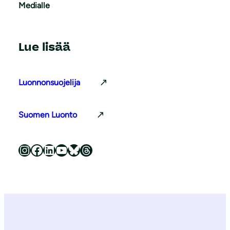
Medialle
Lue lisää
Luonnonsuojelija
Suomen Luonto
Luonnonsuojeluliitto Instagramissa
Luonnonsuojeluliitto Facebookissa
Luonnonsuojeluliitto LinkedInissä
Luonnonsuojeluliiton YouTube-kanava
Luonnonsuojeluliitto Blueskyssa
Luonnonsuojeluliitto Threadsissa