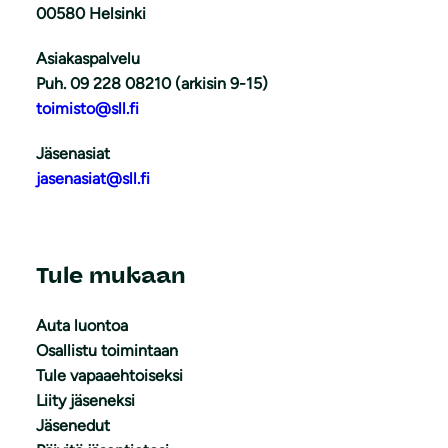
00580 Helsinki
Asiakaspalvelu
Puh. 09 228 08210 (arkisin 9-15)
toimisto@sll.fi
Jäsenasiat
jasenasiat@sll.fi
Tule mukaan
Auta luontoa
Osallistu toimintaan
Tule vapaaehtoiseksi
Liity jäseneksi
Jäsenedut