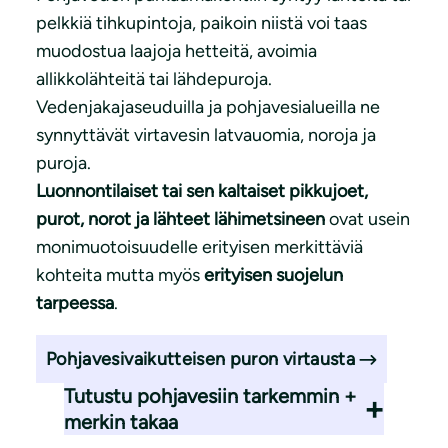
pelkkiä tihkupintoja, paikoin niistä voi taas
muodostua laajoja hetteitä, avoimia
allikkolähteitä tai lähdepuroja.
Vedenjakajaseuduilla ja pohjavesialueilla ne
synnyttävät virtavesin latvauomia, noroja ja
puroja.
Luonnontilaiset tai sen kaltaiset pikkujoet,
purot, norot ja lähteet lähimetsineen
ovat usein
monimuotoisuudelle erityisen merkittäviä
kohteita mutta myös
erityisen suojelun
tarpeessa
.
Pohjavesivaikutteisen puron virtausta
Tutustu pohjavesiin tarkemmin +
merkin takaa