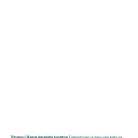
Etusivu
|
Karun kaunista luontoa
|
Vesistöjen ja harjujen ketjuja