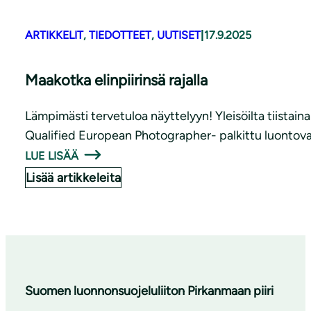
ARTIKKELIT
, 
TIEDOTTEET
, 
UUTISET
|
17.9.2025
Maakotka elinpiirinsä rajalla
Lämpimästi tervetuloa näyttelyyn! Yleisöilta tiistain
Qualified European Photographer- palkittu luontoval
LUE LISÄÄ
Lisää artikkeleita
Suomen luonnonsuojeluliiton Pirkanmaan piiri