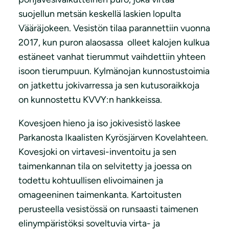
suojellun metsän keskellä laskien lopulta
Vääräjokeen. Vesistön tilaa parannettiin vuonna
2017, kun puron alaosassa olleet kalojen kulkua
estäneet vanhat tierummut vaihdettiin yhteen
isoon tierumpuun. Kylmänojan kunnostustoimia
on jatkettu jokivarressa ja sen kutusoraikkoja
on kunnostettu KVVY:n hankkeissa.
Kovesjoen hieno ja iso jokivesistö laskee
Parkanosta Ikaalisten Kyrösjärven Kovelahteen.
Kovesjoki on virtavesi-inventoitu ja sen
taimenkannan tila on selvitetty ja joessa on
todettu kohtuullisen elivoimainen ja
omageeninen taimenkanta. Kartoitusten
perusteella vesistössä on runsaasti taimenen
elinympäristöksi soveltuvia virta- ja