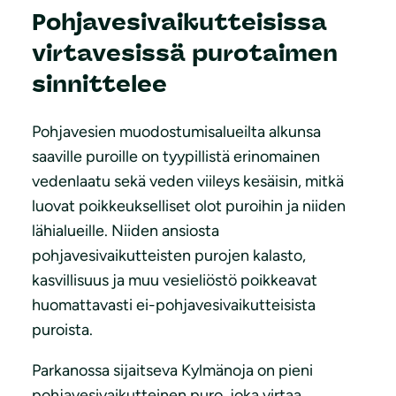
Pohjavesivaikutteisissa
virtavesissä purotaimen
sinnittelee
Pohjavesien muodostumisalueilta alkunsa
saaville puroille on tyypillistä erinomainen
vedenlaatu sekä veden viileys kesäisin, mitkä
luovat poikkeukselliset olot puroihin ja niiden
lähialueille. Niiden ansiosta
pohjavesivaikutteisten purojen kalasto,
kasvillisuus ja muu vesieliöstö poikkeavat
huomattavasti ei-pohjavesivaikutteisista
puroista.
Parkanossa sijaitseva Kylmänoja on pieni
pohjavesivaikutteinen puro, joka virtaa