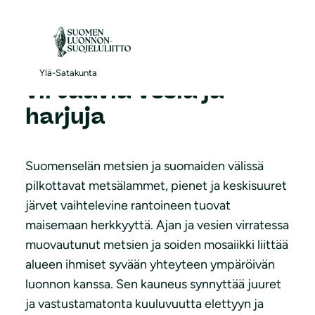
S
i
i
Metsälampia, järviä,
r
Ylä-Satakunta
virtaavia vesiä ja
r
harjuja
y
s
i
Suomenselän metsien ja suomaiden välissä
s
pilkottavat metsälammet, pienet ja keskisuuret
ä
järvet vaihtelevine rantoineen tuovat
l
maisemaan herkkyyttä. Ajan ja vesien virratessa
t
muovautunut metsien ja soiden mosaiikki liittää
ö
alueen ihmiset syvään yhteyteen ympäröivän
ö
luonnon kanssa. Sen kauneus synnyttää juuret
n
ja vastustamatonta kuuluvuutta elettyyn ja