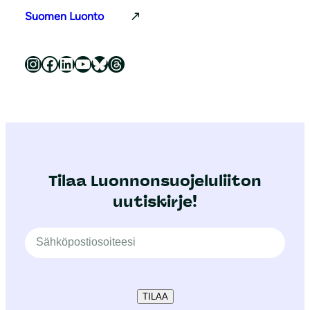
Suomen Luonto
Luonnonsuojeluliitto Instagramissa
Luonnonsuojeluliitto Facebookissa
Luonnonsuojeluliitto LinkedInissä
Luonnonsuojeluliiton YouTube-kanava
Luonnonsuojeluliitto Blueskyssa
Luonnonsuojeluliitto Threadsissa
Tilaa Luonnonsuojeluliiton
uutiskirje!
TILAA