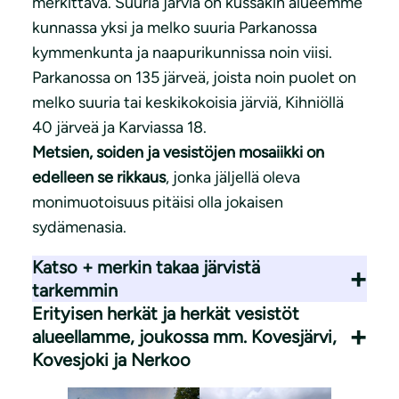
merkittävä. Suuria järviä on kussakin alueemme
kunnassa yksi ja melko suuria Parkanossa
kymmenkunta ja naapurikunnissa noin viisi.
Parkanossa on 135 järveä, joista noin puolet on
melko suuria tai keskikokoisia järviä, Kihniöllä
40 järveä ja Karviassa 18.
Metsien, soiden ja vesistöjen mosaiikki on
edelleen se rikkaus
, jonka jäljellä oleva
monimuotoisuus pitäisi olla jokaisen
sydämenasia.
Katso + merkin takaa järvistä
tarkemmin
Erityisen herkät ja herkät vesistöt
alueellamme, joukossa mm. Kovesjärvi,
Kovesjoki ja Nerkoo