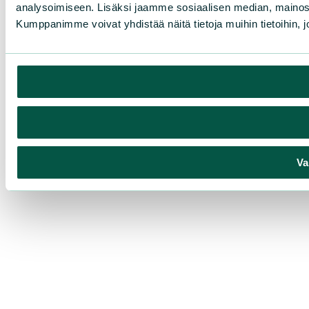
analysoimiseen. Lisäksi jaamme sosiaalisen median, mainosa
Kumppanimme voivat yhdistää näitä tietoja muihin tietoihin, joi
Va