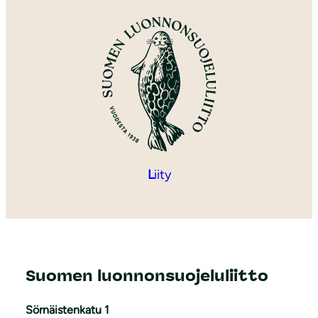
L
iity
Suomen luonnonsuojeluliitto
Sörnäistenkatu 1