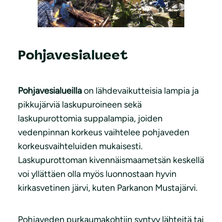
Pohjavesialueet
Pohjavesialueilla
on lähdevaikutteisia lampia ja
pikkujärviä laskupuroineen sekä
laskupurottomia suppalampia, joiden
vedenpinnan korkeus vaihtelee pohjaveden
korkeusvaihteluiden mukaisesti.
Laskupurottoman kivennäismaametsän keskellä
voi yllättäen olla myös luonnostaan hyvin
kirkasvetinen järvi, kuten Parkanon Mustajärvi.
Pohjaveden purkaumakohtiin syntyy lähteitä tai