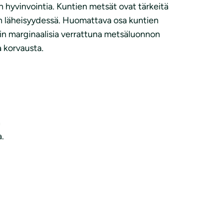
 hyvinvointia. Kuntien metsät ovat tärkeitä
den läheisyydessä. Huomattava osa kuntien
ein marginaalisia verrattuna metsäluonnon
a korvausta.
n
a.