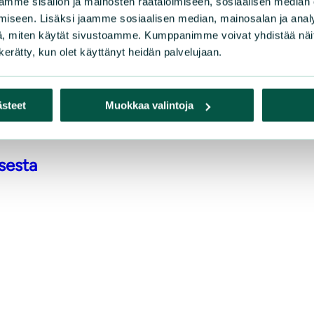
mme sisällön ja mainosten räätälöimiseen, sosiaalisen median
iseen. Lisäksi jaamme sosiaalisen median, mainosalan ja analy
, miten käytät sivustoamme. Kumppanimme voivat yhdistää näitä t
n kerätty, kun olet käyttänyt heidän palvelujaan.
 yleiskaavan 2050 ehdotuksesta
ästeet
Muokkaa valintoja
sesta