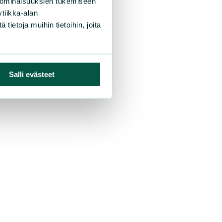
 ominaisuuksien tukemiseen
tiikka-alan
ietoja muihin tietoihin, joita
Salli evästeet