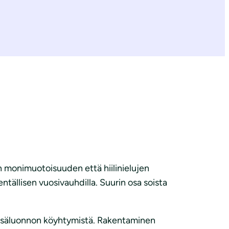
 monimuotoisuuden että hiilinielujen
ällisen vuosivauhdilla. Suurin osa soista
 metsäluonnon köyhtymistä. Rakentaminen