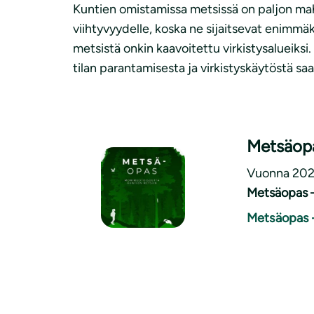
Kuntien omistamissa metsissä on paljon mahd
viihtyvyydelle, koska ne sijaitsevat enimmä
metsistä onkin kaavoitettu virkistysalueiks
tilan parantamisesta ja virkistyskäytöstä sa
Metsäop
Vuonna 2024
Metsäopas –
Metsäopas 