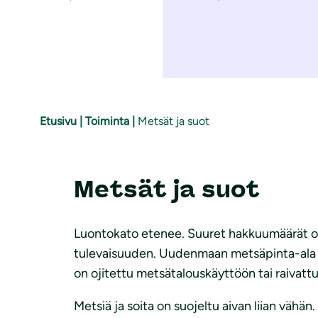
Etusivu
|
Toiminta
|
Metsät ja suot
Metsät ja suot
Luontokato etenee. Suuret hakkuumäärät ova
tulevaisuuden. Uudenmaan metsäpinta-ala pi
on ojitettu metsätalouskäyttöön tai raivattu
Metsiä ja soita on suojeltu aivan liian väh