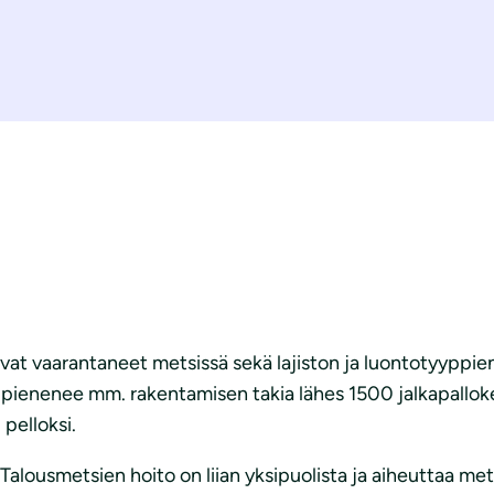
t vaarantaneet metsissä sekä lajiston ja luontotyyppien
enenee mm. rakentamisen takia lähes 1500 jalkapallokent
 pelloksi.
än. Talousmetsien hoito on liian yksipuolista ja aiheuttaa