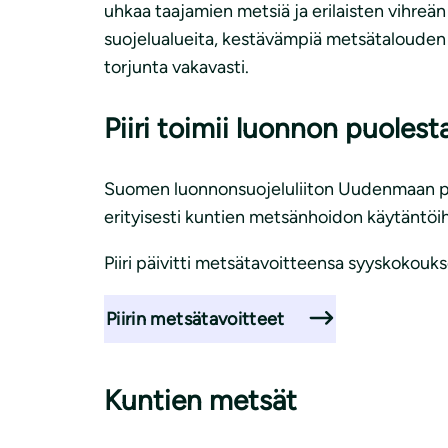
uhkaa taajamien metsiä ja erilaisten vihreä
suojelualueita, kestävämpiä metsätalouden 
torjunta vakavasti.
Piiri toimii luonnon puolest
Suomen luonnonsuojeluliiton Uudenmaan piiri
erityisesti kuntien metsänhoidon käytäntöihi
Piiri päivitti metsätavoitteensa syyskokouk
Piirin metsätavoitteet
Kuntien metsät