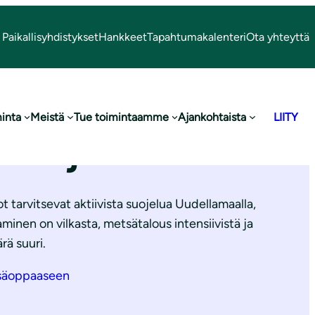
Paikallisyhdistykset
Hankkeet
Tapahtumakalenteri
Ota yhteyttä
inta
Meistä
Tue toimintaamme
Ajankohtaista
LIITY
sät ja suot
t tarvitsevat aktiivista suojelua Uudellamaalla,
minen on vilkasta, metsätalous intensiivistä ja
rä suuri.
säoppaaseen