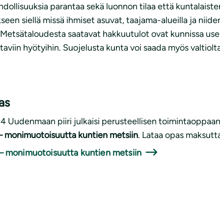
ollisuuksia parantaa sekä luonnon tilaa että kuntalaisten
kseen siellä missä ihmiset asuvat, taajama-alueilla ja nii
i. Metsätaloudesta saatavat hakkuutulot ovat kunnissa us
ataviin hyötyihin. Suojelusta kunta voi saada myös valtiolt
as
 Uudenmaan piiri julkaisi perusteellisen toimintaoppaa
 monimuotoisuutta kuntien metsiin
. Lataa opas maksutt
– monimuotoisuutta kuntien metsiin