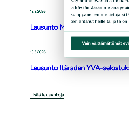
Käytämme evästeitä tarjoama
ja kävijämäärämme analysoim
13.3.2026
kumppaneillemme tietoja siitä
olet antanut heille tai joita o
Lausunto Mäntsälän strategisen
Vain välttämättömät ev
13.3.2026
Lausunto Itäradan YVA-selostuk
Lisää lausuntoja