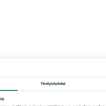
akaavasta (Näkinmetsä)
Yksityiskohdat
afoorumiin
itä