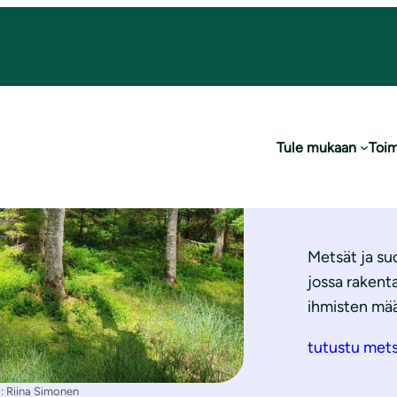
Tule mukaan
Toim
Met
Metsät ja suo
jossa rakenta
ihmisten mää
tutustu met
: Riina Simonen