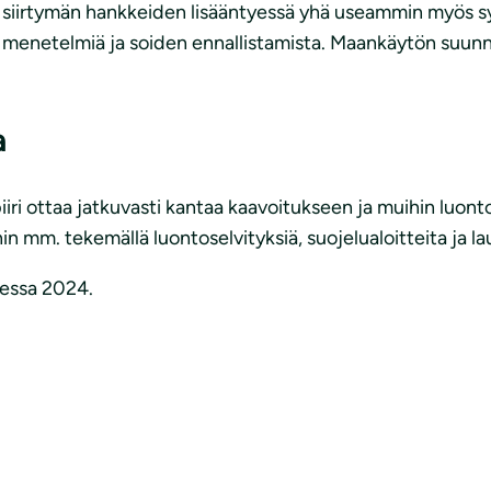
n siirtymän hankkeiden lisääntyessä yhä useammin myös syrj
menetelmiä ja soiden ennallistamista. Maankäytön suunn
a
 ottaa jatkuvasti kantaa kaavoitukseen ja muihin luontoa
n mm. tekemällä luontoselvityksiä, suojelualoitteita ja la
sessa 2024.