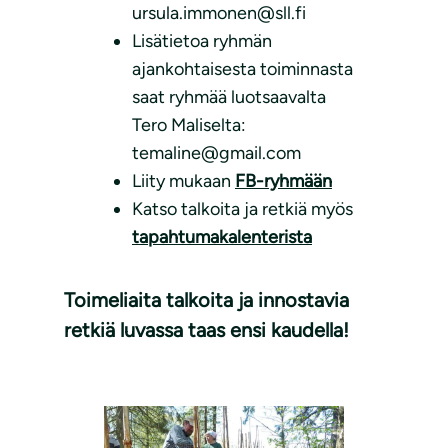
ursula.immonen@sll.fi
Lisätietoa ryhmän
ajankohtaisesta toiminnasta
saat ryhmää luotsaavalta
Tero Maliselta:
temaline@gmail.com
Liity mukaan
FB-ryhmään
Katso talkoita ja retkiä myös
tapahtumakalenterista
Toimeliaita talkoita ja innostavia
retkiä luvassa taas ensi kaudella!