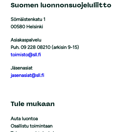
Suomen luonnonsuojeluliitto
Sörnäistenkatu 1
00580 Helsinki
Asiakaspalvelu
Puh. 09 228 08210 (arkisin 9-15)
toimisto@sll.fi
Jäsenasiat
jasenasiat@sll.fi
Tule mukaan
Auta luontoa
Osallistu toimintaan