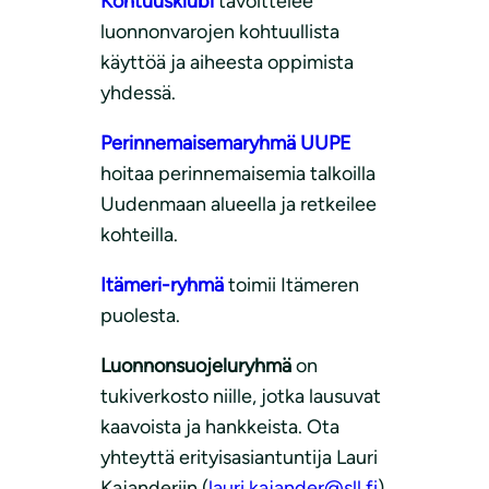
Kohtuusklubi
tavoittelee
luonnonvarojen kohtuullista
käyttöä ja aiheesta oppimista
yhdessä.
Perinnemaisemaryhmä UUPE
hoitaa perinnemaisemia talkoilla
Uudenmaan alueella ja retkeilee
kohteilla.
Itämeri-ryhmä
toimii Itämeren
puolesta.
Luonnonsuojeluryhmä
on
tukiverkosto niille, jotka lausuvat
kaavoista ja hankkeista. Ota
yhteyttä erityisasiantuntija Lauri
Kajanderiin (
lauri.kajander@sll.fi
),