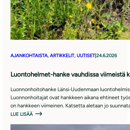
AJANKOHTAISTA
, 
ARTIKKELIT
, 
UUTISET
|
24.6.2026
Luontohelmet-hanke vauhdissa viimeistä k
Luonnonhoitohanke Länsi‑Uudenmaan luontohelmissä
Luonnonhoitajat ovat hankkeen aikana ehtineet työs
on hankkeen viimeinen. Katsetta aletaan jo suunnat
LUE LISÄÄ