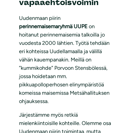
vapaaehtoisvoimin
Uudenmaan piirin
perinnemaisemaryhmä UUPE
on
hoitanut perinnemaisemia talkoilla jo
vuodesta 2000 lähtien. Työtä tehdään
eri kohteissa Uudellamaalla ja välillä
vähän kauempanakin. Meillä on
”kummikohde” Porvoon Stensbölessä,
jossa hoidetaan mm.
pikkuapolloperhosen elinympäristöä
komeissa maisemissa Metsähallituksen
ohjauksessa.
Järjestämme myös retkiä
mielenkiintoisille kohteille. Olemme osa
Uudenmaan piirin toimintaa, mutta