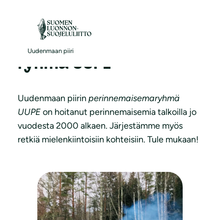
S
i
i
Perinnemaisema-
r
Uudenmaan piiri
ryhmä UUPE
r
y
s
Uudenmaan piirin
perinnemaisemaryhmä
i
UUPE
on hoitanut perinnemaisemia talkoilla jo
s
vuodesta 2000 alkaen. Järjestämme myös
ä
retkiä mielenkiintoisiin kohteisiin. Tule mukaan!
l
t
ö
ö
n