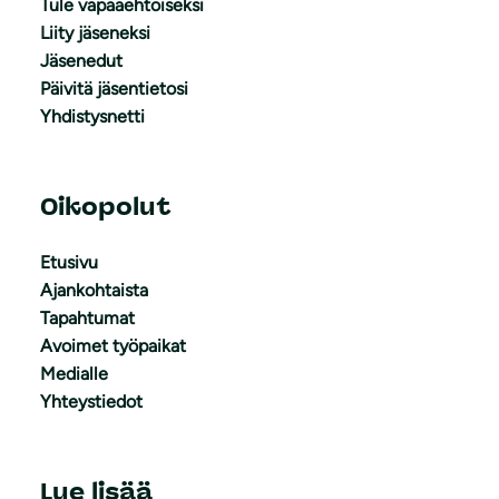
Tule vapaaehtoiseksi
Liity jäseneksi
Jäsenedut
Päivitä jäsentietosi
Yhdistysnetti
Oikopolut
Etusivu
Ajankohtaista
Tapahtumat
Avoimet työpaikat
Medialle
Yhteystiedot
Lue lisää