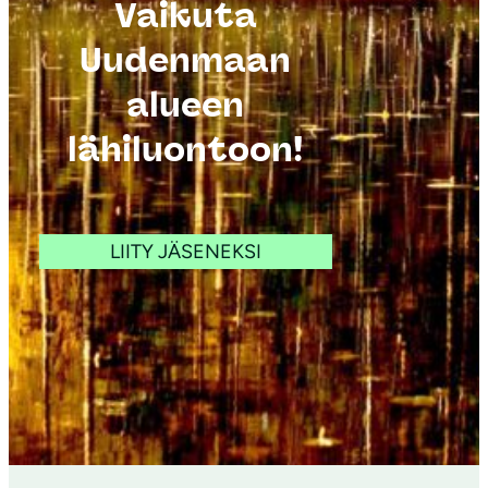
Vaikuta
Uudenmaan
alueen
Kuva: Juho
Itäkylä
lähiluontoon!
LIITY JÄSENEKSI