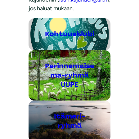
jos haluat mukaan.
Kohtuusklubi
Perinnemaise
ma-ryhmä
UUPE
Itämeri-
ryhmä