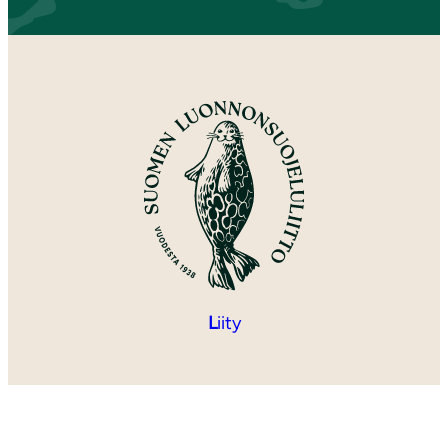
L
iity