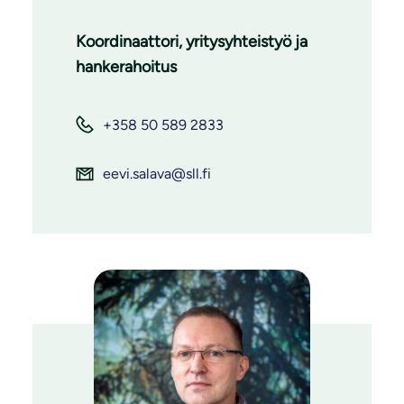
Koordinaattori, yritysyhteistyö ja
hankerahoitus
+358 50 589 2833
eevi.salava@sll.fi