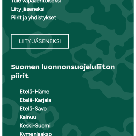
Tule vapaaehtoiseksi
Liity jäseneksi
Piirit ja yhdistykset
LIITY JÄSENEKSI
Suomen luonnonsuojeluliiton
piirit
Etelä-Häme
Etelä-Karjala
Etelä-Savo
Kainuu
Keski-Suomi
Kymenlaakso