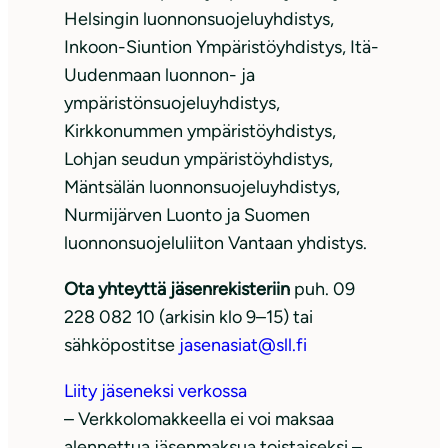
Helsingin luonnonsuojeluyhdistys,
Inkoon-Siuntion Ympäristöyhdistys, Itä-
Uudenmaan luonnon- ja
ympäristönsuojeluyhdistys,
Kirkkonummen ympäristöyhdistys,
Lohjan seudun ympäristöyhdistys,
Mäntsälän luonnonsuojeluyhdistys,
Nurmijärven Luonto ja Suomen
luonnonsuojeluliiton Vantaan yhdistys.
Ota yhteyttä jäsenrekisteriin
puh. 09
228 082 10 (arkisin klo 9–15) tai
sähköpostitse
jasenasiat@sll.fi
Liity jäseneksi verkossa
– Verkkolomakkeella ei voi maksaa
alennettua jäsenmaksua toistaiseksi –