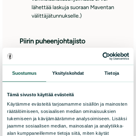
lähettää laskuja suoraan Maventan
välittäjätunnukselle.)
Piirin puheenjohtajisto
Puheenjohtaja
Laura
Räsänen
Kirkkonummelta, p. 050 4389
Suostumus
Yksityiskohdat
Tietoja
795, laura.rasanen@sll.fi (vv. 2026-
2027)
Tämä sivusto käyttää evästeitä
Varapuheenjohtaja
Jouni
Käytämme evästeitä tarjoamamme sisällön ja mainosten
Lamminmäki
Vantaalta,
räätälöimiseen, sosiaalisen median ominaisuuksien
jouni.lamminmaki@gmail.com
tukemiseen ja kävijämäärämme analysoimiseen. Lisäksi
jaamme sosiaalisen median, mainosalan ja analytiikka-
Piirihallituksen
kokoonpano
alan kumppaneillemme tietoja siitä, miten käytät