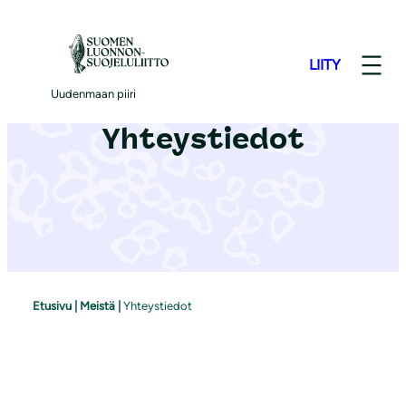
S
i
LIITY
i
r
Uudenmaan piiri
r
Yhteystiedot
y
s
i
s
ä
l
t
Etusivu
|
Meistä
|
Yhteystiedot
ö
ö
n