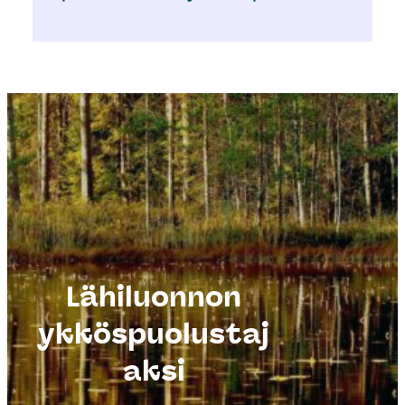
Lähiluonnon
ykköspuolustaj
Kuva: Juho
aksi
Itäkylä