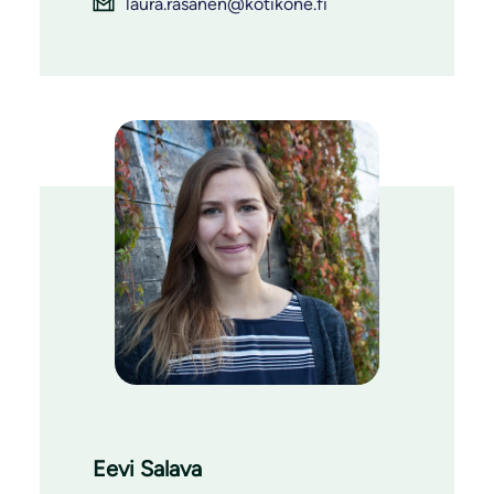
laura.rasanen@kotikone.fi
Eevi Salava