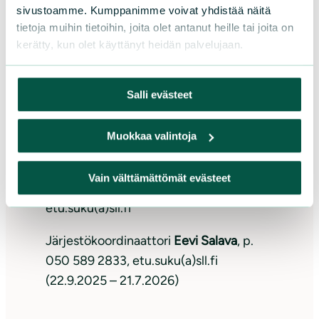
sivustoamme. Kumppanimme voivat yhdistää näitä
Piirin työntekijät
tietoja muihin tietoihin, joita olet antanut heille tai joita on
kerätty, kun olet käyttänyt heidän palvelujaan.
Toiminnanjohtaja
Ursula Immonen
,
p. 044 258 0598, etu.suku(a)sll.fi
Salli evästeet
Erityisasiantuntija
Lauri Kajander
, p. 045
114 0088, etu.suku(a)sll.fi
Muokkaa valintoja
Suojeluasiantuntija
Jyri Mikkola,
osa-
Vain välttämättömät evästeet
aikaisesti, p. 0400 372 433,
etu.suku(a)sll.fi
Järjestökoordinaattori
Eevi Salava
, p.
050 589 2833, etu.suku(a)sll.fi
(22.9.2025 – 21.7.2026)