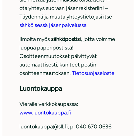
ota yhteys suoraan jäsenrekisteriin! –
Täydennä ja muuta yhteystietojasi itse
sähköisessä jäsenpalvelussa
Ilmoita myös
sähköpostisi
, jotta voimme
luopua paperipostista!
Osoitteenmuutokset päivittyvät
automaattisesti, kun teet postin
osoitteenmuutoksen.
Tietosuojaseloste
Luontokauppa
Vieraile verkkokaupassa:
www.luontokauppa.fi
luontokauppa@sll.fi, p. 040 670 0636