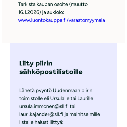
Tarkista kaupan osoite (muutto
16.1.2026) ja aukiolo:
www.luontokauppa.fi/varastomyymala
Liity piirin
sähköpostilistoille
Lähetä pyyntö Uudenmaan piirin
toimistolle eli Ursulalle tai Laurille
ursula.immonen@sll.fi tai
lauri.kajander@sll.fi ja mainitse mille
listalle haluat liittyä: