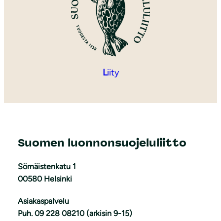
L
iity
Suomen luonnonsuojeluliitto
Sörnäistenkatu 1
00580 Helsinki
Asiakaspalvelu
Puh. 09 228 08210 (arkisin 9-15)