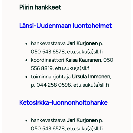
Piirin hankkeet
Länsi-Uudenmaan luontohelmet
hankevastaava
Jari Kurjonen
p.
050 543 6578, etu.suku(a)sll.fi
koordinaattori
Kaisa Kauranen
, 050
556 8819, etu.suku(a)sll.fi
toiminnanjohtaja
Ursula Immonen
,
p. 044 258 0598, etu.suku(a)sll.fi
Ketosirkka-luonnonhoitohanke
hankevastaava
Jari Kurjonen
p.
050 543 6578, etu.suku(a)sll.fi