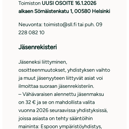
Toimiston
UUSI OSOITE 16.1.2026
alkaen Sörnäistenkatu 1, 00580 Helsinki
Neuvonta: toimisto@sll.fi tai puh. 09
228 082 10
Jäsenrekisteri
Jäseneksi liittyminen,
osoitteenmuutokset, yhdistyksen vaihto
ja muut jäsenyyteen liittyvät asiat voi
ilmoittaa suoraan jäsenrekisteriin.
– Vähävaraisen alennettu jäsenmaksu
on 32 € ja se on mahdollista valita
vuonna 2026 seuraavissa yhdistyksissä,
joissa asiasta on tehty sääntöihin
maininta: Espoon ympäristöyhdistys,