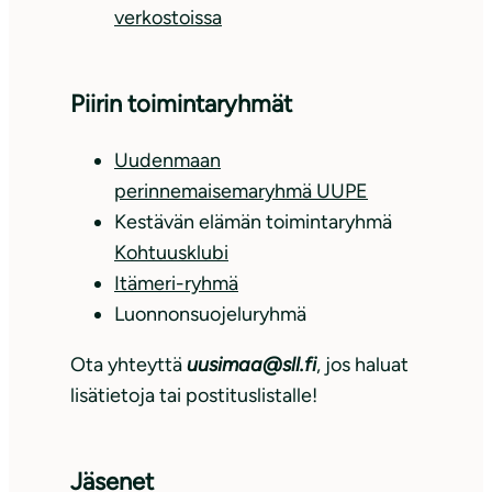
verkostoissa
Piirin toimintaryhmät
Uudenmaan
perinnemaisemaryhmä UUPE
Kestävän elämän toimintaryhmä
Kohtuusklubi
Itämeri-ryhmä
Luonnonsuojeluryhmä
Ota yhteyttä
uusimaa@sll.fi
, jos haluat
lisätietoja tai postituslistalle!
Jäsenet