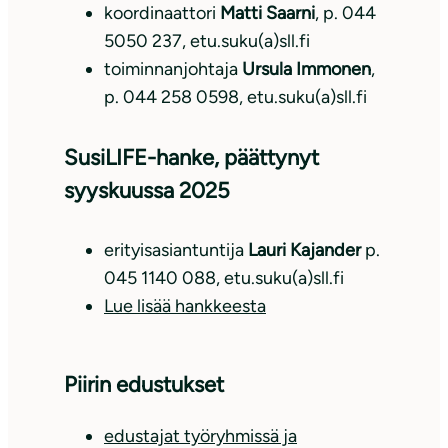
koordinaattori
Matti Saarni
, p. 044
5050 237, etu.suku(a)sll.fi
toiminnanjohtaja
Ursula Immonen
,
p. 044 258 0598, etu.suku(a)sll.fi
SusiLIFE-hanke, päättynyt
syyskuussa 2025
erityisasiantuntija
Lauri Kajander
p.
045 1140 088, etu.suku(a)sll.fi
Lue lisää hankkeesta
Piirin edustukset
edustajat työryhmissä ja