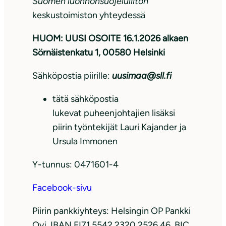
Suomen luonnonsuojeluliiton
keskustoimiston yhteydessä
HUOM: UUSI OSOITE 16.1.2026 alkaen
Sörnäistenkatu 1, 00580 Helsinki
Sähköpostia piirille:
uusimaa@sll.fi
tätä sähköpostia
lukevat puheenjohtajien lisäksi
piirin työntekijät Lauri Kajander ja
Ursula Immonen
Y-tunnus: 0471601-4
Facebook-sivu
Piirin pankkiyhteys: Helsingin OP Pankki
Oyj IBAN FI71 5542 2320 2526 46, BIC