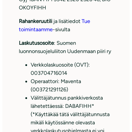
OKOYFIHH
Rahankeruutili
ja lisätiedot
Tue
toimintaamme
-sivulta
Laskutusosoite
: Suomen
luonnonsuojeluliiton Uudenmaan piiri ry
Verkkolaskuosoite (OVT):
003704716014
Operaattori: Maventa
(003721291126)
Välittäjätunnus pankkiverkosta
lähetettäessä: DABAFIHH*
(*Käyttäkää tätä välittäjätunnusta
mikäli käytössänne olevasta
verkkolaskutusohjelmasta ei voi