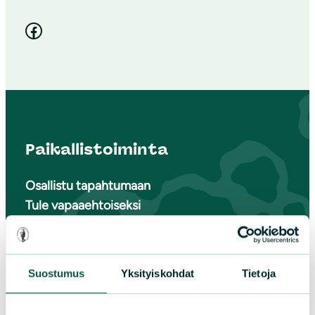
Facebook
Paikallistoiminta
Osallistu tapahtumaan
Tule vapaaehtoiseksi
Liity jäseneksi
Piirit ja yhdistykset
Suostumus
Yksityiskohdat
Tietoja
LIITY JÄSENEKSI