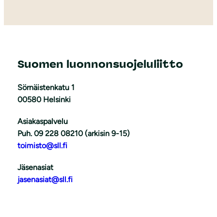
Suomen luonnonsuojeluliitto
Sörnäistenkatu 1
00580 Helsinki
Asiakaspalvelu
Puh. 09 228 08210 (arkisin 9-15)
toimisto@sll.fi
Jäsenasiat
jasenasiat@sll.fi