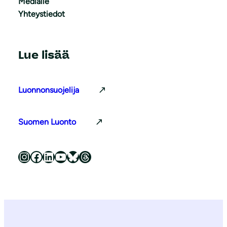
Medialle
Yhteystiedot
Lue lisää
Luonnonsuojelija
Suomen Luonto
Luonnonsuojeluliitto Instagramissa
Luonnonsuojeluliitto Facebookissa
Luonnonsuojeluliitto LinkedInissä
Luonnonsuojeluliiton YouTube-kanava
Luonnonsuojeluliitto Blueskyssa
Luonnonsuojeluliitto Threadsissa