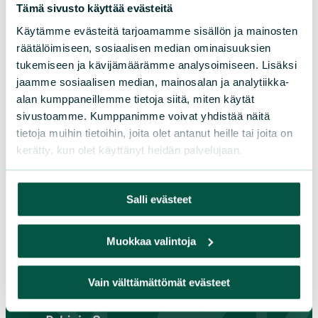
Tämä sivusto käyttää evästeitä
Käytämme evästeitä tarjoamamme sisällön ja mainosten
Suomen luonnonsuojeluliiton
räätälöimiseen, sosiaalisen median ominaisuuksien
piirit
tukemiseen ja kävijämäärämme analysoimiseen. Lisäksi
jaamme sosiaalisen median, mainosalan ja analytiikka-
alan kumppaneillemme tietoja siitä, miten käytät
Etelä-Häme
sivustoamme. Kumppanimme voivat yhdistää näitä
Etelä-Karjala
tietoja muihin tietoihin, joita olet antanut heille tai joita on
Etelä-Savo
kerätty, kun olet käyttänyt heidän palvelujaan.
Kainuu
Keski-Suomi
Salli evästeet
Kymenlaakso
Lappi
Pirkanmaa
Muokkaa valintoja
Pohjanmaa
Pohjois-Karjala
Vain välttämättömät evästeet
Pohjois-Pohjanmaa