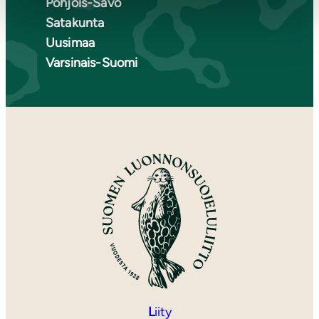
Pohjois-Savo
Satakunta
Uusimaa
Varsinais-Suomi
L
iity