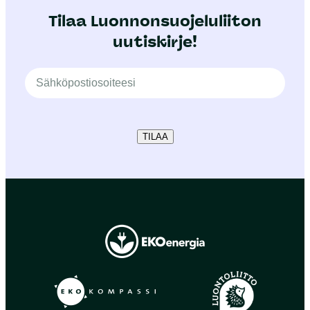
Tilaa Luonnonsuojeluliiton
uutiskirje!
TILAA