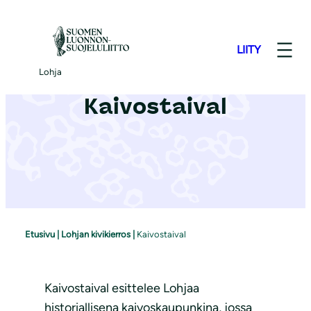
S
i
LIITY
i
r
Lohja
r
Kaivostaival
y
s
i
s
ä
l
t
Etusivu
|
Lohjan kivikierros
|
Kaivostaival
ö
ö
n
Kaivostaival esittelee Lohjaa
historiallisena kaivoskaupunkina, jossa