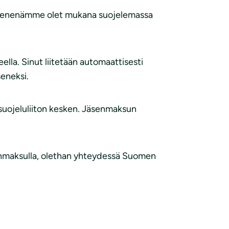
Jäsenenämme olet mukana suojelemassa
la. Sinut liitetään automaattisesti
seneksi.
uojeluliiton kesken. Jäsenmaksun
senmaksulla, olethan yhteydessä Suomen