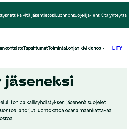
stysnetti
Päivitä jäsentietosi
Luonnonsuojelija-lehti
Ota yhteyttä
ankohtaista
Tapahtumat
Toiminta
Lohjan kivikierros
LIITY
y jäseneksi
luliiton paikallisyhdistyksen jäsenenä suojelet
luontoa ja torjut luontokatoa osana maankattavaa
ostoa.