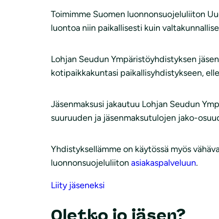
Toimimme Suomen luonnonsuojeluliiton Uud
luontoa niin paikallisesti kuin valtakunnallise
Lohjan Seudun Ympäristöyhdistyksen jäsenek
kotipaikkakuntasi paikallisyhdistykseen, elle
Jäsenmaksusi jakautuu Lohjan Seudun Ympä
suuruuden ja jäsenmaksutulojen jako-osuude
Yhdistyksellämme on käytössä myös vähävara
luonnonsuojeluliiton
asiakaspalveluun
.
Liity jäseneksi
Oletko jo jäsen?