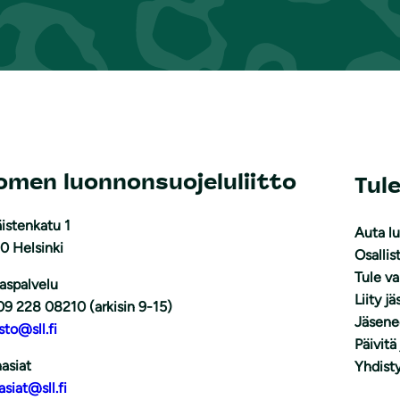
omen luonnonsuojeluliitto
Tul
istenkatu 1
Auta l
0 Helsinki
Osallis
Tule v
aspalvelu
Liity j
09 228 08210 (arkisin 9-15)
Jäsene
sto@sll.fi
Päivitä
asiat
Yhdisty
asiat@sll.fi