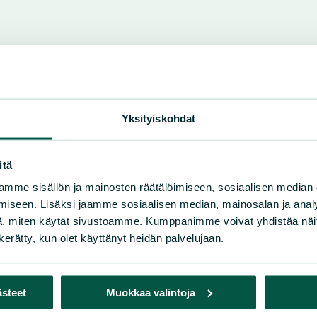
Yksityiskohdat
itä
mme sisällön ja mainosten räätälöimiseen, sosiaalisen median
iseen. Lisäksi jaamme sosiaalisen median, mainosalan ja analy
, miten käytät sivustoamme. Kumppanimme voivat yhdistää näitä t
n kerätty, kun olet käyttänyt heidän palvelujaan.
ästeet
Muokkaa valintoja