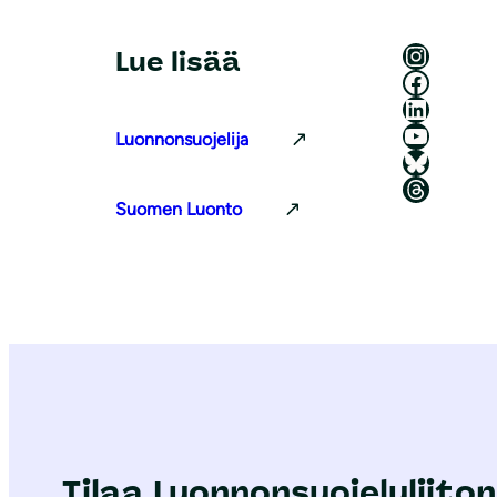
Luonnonsuojeluliitto Instagramissa
Lue lisää
Luonnonsuojeluliitto Facebookissa
Luonnonsuojeluliitto LinkedInissä
Luonnonsuojeluliiton YouTube-kanava
Luonnonsuojelija
Luonnonsuojeluliitto Blueskyssa
Luonnonsuojeluliitto Threadsissa
Suomen Luonto
Tilaa Luonnonsuojeluliiton