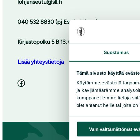
lohjanseutu@sll.fi
040 532 8830 (pj Esa Lehtinen)
Kirjastopolku 5 B 13, 08500 Lohja
Suostumus
Lisää yhteystietoja
Tämä sivusto käyttää eväste
Facebook
Käytämme evästeitä tarjoama
ja kävijämäärämme analysoim
kumppaneillemme tietoja siitä
olet antanut heille tai joita o
Vain välttämättömät ev