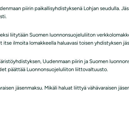
enmaan piirin paikallisyhdistyksenä Lohjan seudulla. 
sti.
si liitytään Suomen luonnonsuojeluliiton verkkolomakkeel
t itse ilmoita lomakkeella haluavasi toisen yhdistyksen jä
ristöyhdistyksen, Uudenmaan piirin ja Suomen luonnons
t päättää Luonnonsuojeluliiton liittovaltuusto.
isen jäsenmaksu. Mikäli haluat liittyä vähävaraisen jä