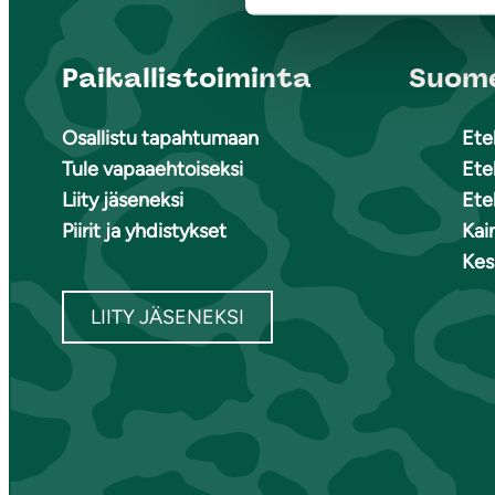
Paikallistoiminta
Suome
Osallistu tapahtumaan
Ete
Tule vapaaehtoiseksi
Ete
Liity jäseneksi
Ete
Piirit ja yhdistykset
Kai
Kes
LIITY JÄSENEKSI