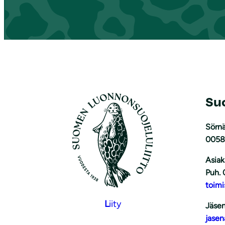
Su
Sörnä
0058
Asiak
Puh. 
toimi
L
iity
Jäsen
jasen