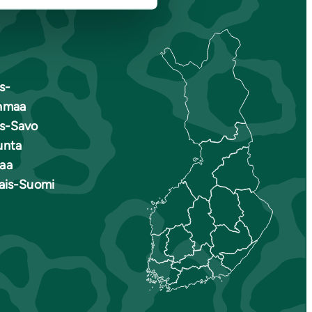
s-
nmaa
is-Savo
unta
aa
nais-Suomi