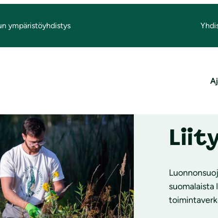
un ympäristöyhdistys
Yhdi
Aj
Liit
Luonnonsuoje
suomalaista 
toimintaverk