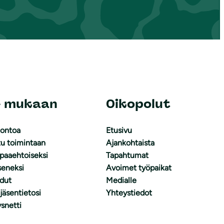
e mukaan
Oikopolut
uontoa
Etusivu
tu toimintaan
Ajankohtaista
apaaehtoiseksi
Tapahtumat
äseneksi
Avoimet työpaikat
dut
Medialle
 jäsentietosi
Yhteystiedot
snetti