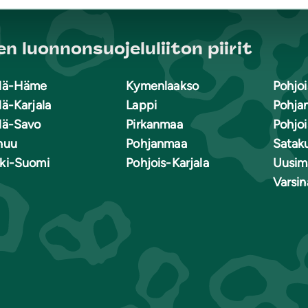
n luonnonsuojeluliiton piirit
lä-Häme
Kymenlaakso
Pohjoi
lä-Karjala
Lappi
Pohja
lä-Savo
Pirkanmaa
Pohjo
nuu
Pohjanmaa
Satak
ki-Suomi
Pohjois-Karjala
Uusim
Varsi