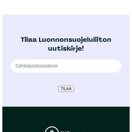
Tilaa Luonnonsuojeluliiton
uutiskirje!
TILAA