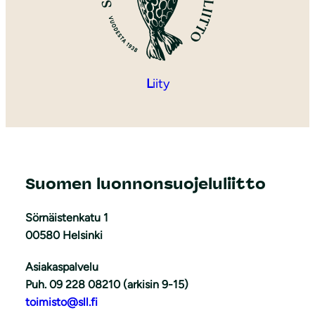
L
iity
Suomen luonnonsuojeluliitto
Sörnäistenkatu 1
00580 Helsinki
Asiakaspalvelu
Puh. 09 228 08210 (arkisin 9-15)
toimisto@sll.fi