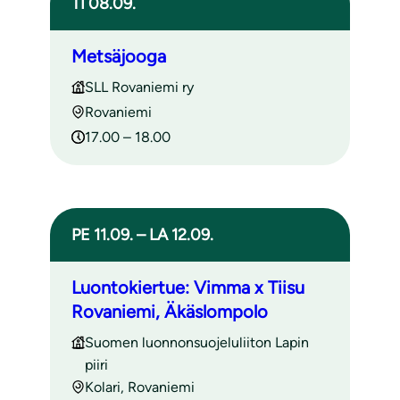
TI 08.09.
Metsäjooga
SLL Rovaniemi ry
Rovaniemi
17.00 – 18.00
PE 11.09. – LA 12.09.
Luontokiertue: Vimma x Tiisu
Rovaniemi, Äkäslompolo
Suomen luonnonsuojeluliiton Lapin
piiri
Kolari, Rovaniemi