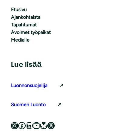
Etusivu
Ajankohtaista
Tapahtumat
Avoimet työpaikat
Medialle
Lue lisää
Luonnonsuojelija
Suomen Luonto
Luonnonsuojeluliitto Instagramissa
Luonnonsuojeluliitto Facebookissa
Luonnonsuojeluliitto LinkedInissä
Luonnonsuojeluliiton YouTube-kanava
Luonnonsuojeluliitto Blueskyssa
Luonnonsuojeluliitto Threadsissa