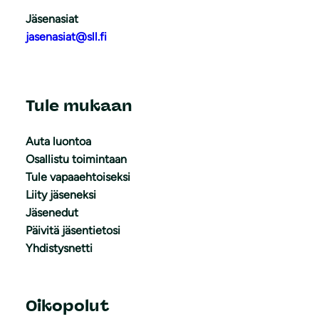
Jäsenasiat
jasenasiat@sll.fi
Tule mukaan
Auta luontoa
Osallistu toimintaan
Tule vapaaehtoiseksi
Liity jäseneksi
Jäsenedut
Päivitä jäsentietosi
Yhdistysnetti
Oikopolut