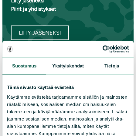
Liity jäseneksi
Piirit ja yhdistykset
LIITY JÄSENEKSI
Suomen luonnonsuojeluliiton
Suostumus
Yksityiskohdat
Tietoja
piirit
Etelä-Häme
Tämä sivusto käyttää evästeitä
Etelä-Karjala
Käytämme evästeitä tarjoamamme sisällön ja mainosten
Etelä-Savo
räätälöimiseen, sosiaalisen median ominaisuuksien
Kainuu
tukemiseen ja kävijämäärämme analysoimiseen. Lisäksi
Keski-Suomi
jaamme sosiaalisen median, mainosalan ja analytiikka-
Kymenlaakso
alan kumppaneillemme tietoja siitä, miten käytät
Lappi
sivustoamme. Kumppanimme voivat yhdistää näitä