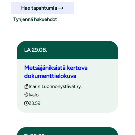
Hae tapahtumia
Tyhjennä hakuehdot
Haun tulokset
LA 29.08.
Metsäjäniksistä kertova
dokumenttielokuva
Inarin Luonnonystävät ry.
Ivalo
23.59