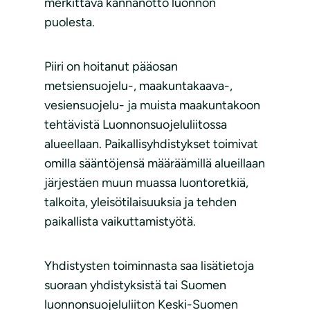
merkittävä kannanotto luonnon
puolesta.
Piiri on hoitanut pääosan
metsiensuojelu-, maakuntakaava-,
vesiensuojelu- ja muista maakuntakoon
tehtävistä Luonnonsuojeluliitossa
alueellaan. Paikallisyhdistykset toimivat
omilla sääntöjensä määräämillä alueillaan
järjestäen muun muassa luontoretkiä,
talkoita, yleisötilaisuuksia ja tehden
paikallista vaikuttamistyötä.
Yhdistysten toiminnasta saa lisätietoja
suoraan yhdistyksistä tai Suomen
luonnonsuojeluliiton Keski-Suomen