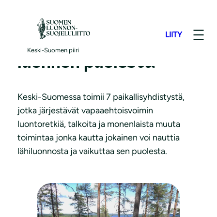
S
i
LIITY
i
Paikallista toimintaa
r
Keski-Suomen piiri
luonnon puolesta
r
y
s
Keski-Suomessa toimii 7 paikallisyhdistystä,
i
jotka järjestävät vapaaehtoisvoimin
s
luontoretkiä, talkoita ja monenlaista muuta
ä
toimintaa jonka kautta jokainen voi nauttia
l
lähiluonnosta ja vaikuttaa sen puolesta.
t
ö
ö
n