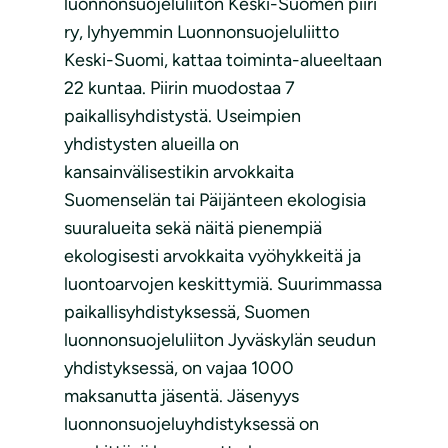
luonnonsuojeluliiton Keski-Suomen piiri
ry, lyhyemmin Luonnonsuojeluliitto
Keski-Suomi, kattaa toiminta-alueeltaan
22 kuntaa. Piirin muodostaa 7
paikallisyhdistystä. Useimpien
yhdistysten alueilla on
kansainvälisestikin arvokkaita
Suomenselän tai Päijänteen ekologisia
suuralueita sekä näitä pienempiä
ekologisesti arvokkaita vyöhykkeitä ja
luontoarvojen keskittymiä. Suurimmassa
paikallisyhdistyksessä, Suomen
luonnonsuojeluliiton Jyväskylän seudun
yhdistyksessä, on vajaa 1000
maksanutta jäsentä. Jäsenyys
luonnonsuojeluyhdistyksessä on