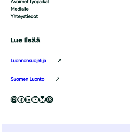
Avoimet työpaikat
Medialle
Yhteystiedot
Lue lisää
Luonnonsuojelija
Suomen Luonto
Luonnonsuojeluliitto Instagramissa
Luonnonsuojeluliitto Facebookissa
Luonnonsuojeluliitto LinkedInissä
Luonnonsuojeluliiton YouTube-kanava
Luonnonsuojeluliitto Blueskyssa
Luonnonsuojeluliitto Threadsissa