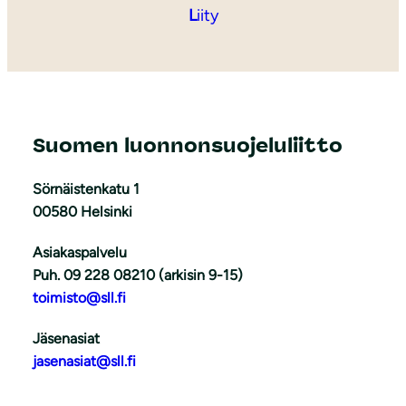
L
iity
Suomen luonnonsuojeluliitto
Sörnäistenkatu 1
00580 Helsinki
Asiakaspalvelu
Puh. 09 228 08210 (arkisin 9-15)
toimisto@sll.fi
Jäsenasiat
jasenasiat@sll.fi