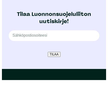
Tilaa Luonnonsuojeluliiton
uutiskirje!
TILAA