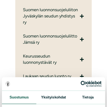
Suomen luonnonsuojeluliiton
Jyväskylän seudun yhdistys
ry
Suomen luonnonsuojeluliitto
Jämsä ry
Keurusseudun
luonnonystävät ry
Laukaan seudun luonto ry
Petäjäveden luonto ry
Suostumus
Yksityiskohdat
Tietoja
Saarijärven seudun