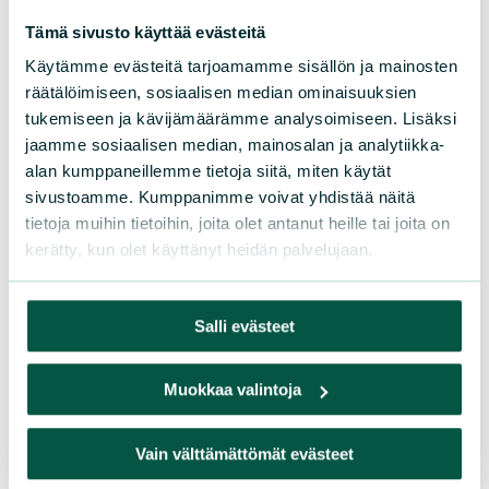
luonnonystävät ry
Tämä sivusto käyttää evästeitä
Käytämme evästeitä tarjoamamme sisällön ja mainosten
räätälöimiseen, sosiaalisen median ominaisuuksien
tukemiseen ja kävijämäärämme analysoimiseen. Lisäksi
jaamme sosiaalisen median, mainosalan ja analytiikka-
alan kumppaneillemme tietoja siitä, miten käytät
sivustoamme. Kumppanimme voivat yhdistää näitä
tietoja muihin tietoihin, joita olet antanut heille tai joita on
kerätty, kun olet käyttänyt heidän palvelujaan.
Suomen luonnonsuojeluliiton Keski-
Suomen piiri ry
Salli evästeet
keski-suomi@sll.fi
Muokkaa valintoja
Yliopistonkatu 30C, 40100 Jyväskylä
Vain välttämättömät evästeet