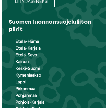
LIITY JÄSENEKSI
Suomen luonnonsuojeluliiton
piirit
Etelä-Häme
Etelä-Karjala
Etelä-Savo
Kainuu
Keski-Suomi
Kymenlaakso
Lappi
Pirkanmaa
Pohjanmaa
Pohjois-Karjala