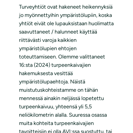
Turveyhtiöt ovat hakeneet heikennyksiä
jo myönnettyihin ympäristölupiin, koska
yhtiöt eivät ole lupauksistaan huolimatta
saavuttaneet / halunneet käyttää
riittävästi varoja kaikkien
ympäristölupien ehtojen
toteuttamiseen. Olemme valittaneet
16:sta (2024) turpeenkaivajien
hakemuksesta vesittää
ympäristölupaehtoja. Näistä
muistutuskohteistamme on tähän
mennessä ainakin neljässä lopetettu
turpeenkaivuu, yhteensä yli 5,5
neliökilometrin alalla. Suuressa osassa
muita kohteita turpeenkaivajien
tavoitteisiin ei olla AVI:ssa suostuttu, tai