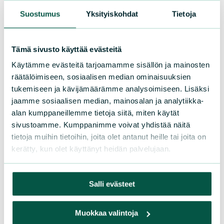
Luonnonsuojeluliitto Keski-Suomi vaatii
Suostumus
Yksityiskohdat
Tietoja
turpeen polttamisen lopettamista
ilmastonmuutos- ja vesiensuojelusyistä,
Tämä sivusto käyttää evästeitä
sekä vielä jäljellä olevan arvokkaan
Käytämme evästeitä tarjoamamme sisällön ja mainosten
suoluonnon säästämiseksi.
räätälöimiseen, sosiaalisen median ominaisuuksien
Turpeenpoltosta on luovuttava nopealla
tukemiseen ja kävijämäärämme analysoimiseen. Lisäksi
aikataululla, aluksi kunnissa ja julkisella
jaamme sosiaalisen median, mainosalan ja analytiikka-
sektorilla. Soita on ennallistettava ja
alan kumppaneillemme tietoja siitä, miten käytät
muodostettava ojittamattomat
sivustoamme. Kumppanimme voivat yhdistää näitä
suojavyöhykkeet soiden reunametsiin.
tietoja muihin tietoihin, joita olet antanut heille tai joita on
kerätty, kun olet käyttänyt heidän palvelujaan.
Salli evästeet
Luonnonsuojeluliitto
Keski-Suomi on
Muokkaa valintoja