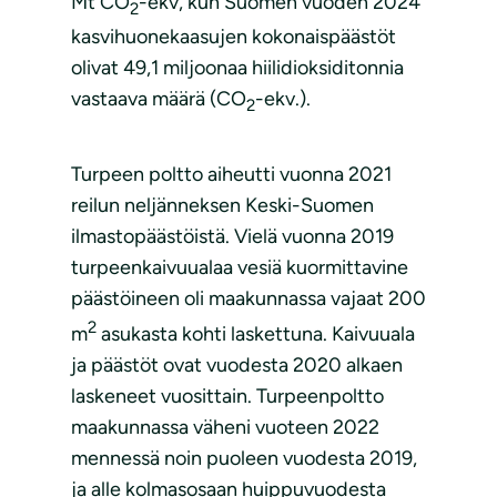
Mt CO
-ekv, kun Suomen vuoden 2024
2
kasvihuonekaasujen kokonaispäästöt
olivat 49,1 miljoonaa hiilidioksiditonnia
vastaava määrä (CO
-ekv.).
2
Turpeen poltto aiheutti vuonna 2021
reilun neljänneksen Keski-Suomen
ilmastopäästöistä. Vielä vuonna 2019
turpeenkaivuualaa vesiä kuormittavine
päästöineen oli maakunnassa vajaat 200
2
m
asukasta kohti laskettuna. Kaivuuala
ja päästöt ovat vuodesta 2020 alkaen
laskeneet vuosittain. Turpeenpoltto
maakunnassa väheni vuoteen 2022
mennessä noin puoleen vuodesta 2019,
ja alle kolmasosaan huippuvuodesta