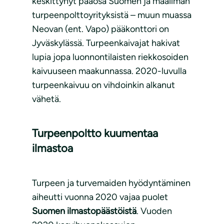
keskittynyt pääosa Suomen ja maailman
turpeenpolttoyrityksistä – muun muassa
Neovan (ent. Vapo) pääkonttori on
Jyväskylässä. Turpeenkaivajat hakivat
lupia jopa luonnontilaisten riekkosoiden
kaivuuseen maakunnassa. 2020-luvulla
turpeenkaivuu on vihdoinkin alkanut
vähetä.
Turpeenpoltto kuumentaa
ilmastoa
Turpeen ja turvemaiden hyödyntäminen
aiheutti vuonna 2020 vajaa puolet
Suomen ilmastopäästöistä
. Vuoden