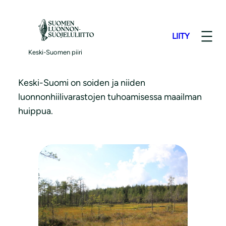
S
i
LIITY
i
Suot
r
Keski-Suomen piiri
r
y
Keski-Suomi on soiden ja niiden
s
luonnonhiilivarastojen tuhoamisessa maailman
i
huippua.
s
ä
l
t
ö
ö
n