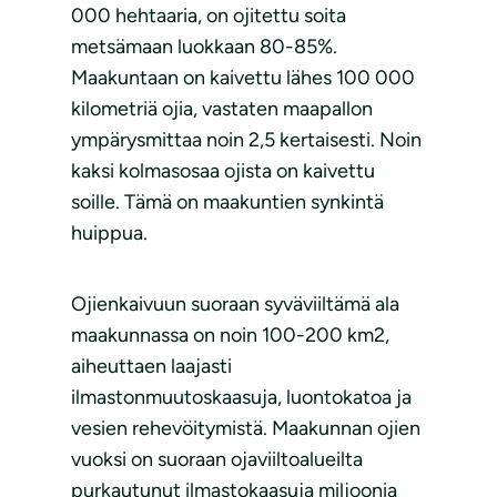
000 hehtaaria, on ojitettu soita
metsämaan luokkaan 80-85%.
Maakuntaan on kaivettu lähes 100 000
kilometriä ojia, vastaten maapallon
ympärysmittaa noin 2,5 kertaisesti. Noin
kaksi kolmasosaa ojista on kaivettu
soille. Tämä on maakuntien synkintä
huippua.
Ojienkaivuun suoraan syväviiltämä ala
maakunnassa on noin 100-200 km2,
aiheuttaen laajasti
ilmastonmuutoskaasuja, luontokatoa ja
vesien rehevöitymistä. Maakunnan ojien
vuoksi on suoraan ojaviiltoalueilta
purkautunut ilmastokaasuja miljoonia