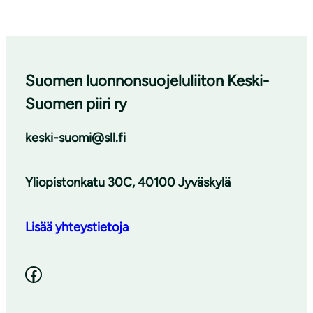
Suomen luonnonsuojeluliiton Keski-
Suomen piiri ry
keski-suomi@sll.fi
Yliopistonkatu 30C, 40100 Jyväskylä
Lisää yhteystietoja
Facebook