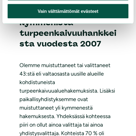
muistuttanut ja
valittanut
Vain välttämättömät evästeet
kymmenistä
turpeenkaivuuhankkei
sta vuodesta 2007
Olemme muistuttaneet tai valittaneet
43:stä eli valtaosasta uusille alueille
kohdistuneista
turpeenkaivuualuehakemuksista. Lisäksi
paikallisyhdistyksemme ovat
muistuttaneet yli kymmenestä
hakemuksesta. Yhdeksässä kohteessa
piiri on ollut ainoa valittaja tai ainoa
yhdistysvalittaja. Kohteista 70 % oli