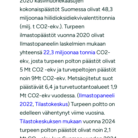
2020 kasvihuonekaasujen
kokonaispäästöt Suomessa olivat 48,3
miljoonaa hiilidioksidiekvivalenttitonnia
(milj. t CO2-ekv.). Turpeen
ilmastopäästöt vuonna 2020 olivat
Ilmastopaneelin laskelmien mukaan
yhteensä
22,3 miljoonaa tonnia
CO2-
ekv, josta turpeen polton päästöt olivat
5 Mt CO2 -ekv ja turvepeltojen päästöt
noin 9Mt CO2-ekv. Metsäojitetut suot
päästävät 6,4 ja turvetuotantoalueet 1,9
Mt CO2-ekv vuodessa. (
Ilmastopaneeli
2022
,
Tilastokeskus
) Turpeen poltto on
edelleen vähentynyt viime vuosina.
Tilastokeskuksen mukaan
vuonna 2024
turpeen polton päästöt olivat noin 2,1