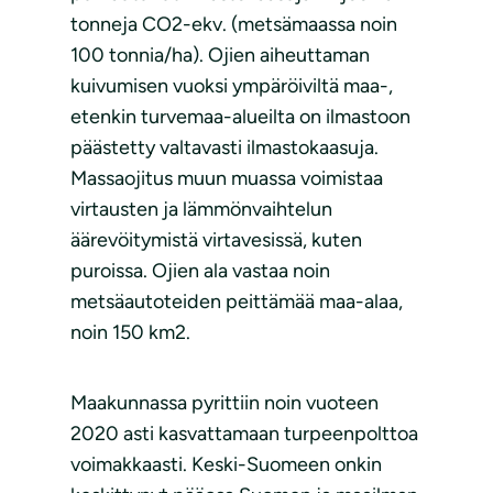
tonneja CO2-ekv. (metsämaassa noin
100 tonnia/ha). Ojien aiheuttaman
kuivumisen vuoksi ympäröiviltä maa-,
etenkin turvemaa-alueilta on ilmastoon
päästetty valtavasti ilmastokaasuja.
Massaojitus muun muassa voimistaa
virtausten ja lämmönvaihtelun
äärevöitymistä virtavesissä, kuten
puroissa. Ojien ala vastaa noin
metsäautoteiden peittämää maa-alaa,
noin 150 km2.
Maakunnassa pyrittiin noin vuoteen
2020 asti kasvattamaan turpeenpolttoa
voimakkaasti. Keski-Suomeen onkin