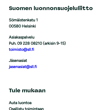
Suomen luonnonsuojeluliitto
Sörnäistenkatu 1
00580 Helsinki
Asiakaspalvelu
Puh. 09 228 08210 (arkisin 9-15)
toimisto@sll.fi
Jäsenasiat
jasenasiat@sll.fi
Tule mukaan
Auta luontoa
Osallistu toimintaan