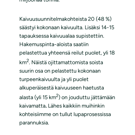
Kaivuusuunnitelmakohteista 20 (48 %)
säästyi kokonaan kaivuulta. Lisäksi 14-15
tapauksessa kaivuualaa supistettiin.
Hakemuspinta-aloista saatiin
pelastettua yhteensä reilut puolet, yli 18
2
km
. Näistä ojittamattomista soista
suurin osa on pelastettu kokonaan
turpeenkaivuulta ja yli puolet
alkuperäisestä kaivuuseen haetusta
2
alasta (yli 15 km
) on jouduttu jättämään
kaivamatta
.
Lähes kaikkiin muihinkin
kohteisiimme on tullut lupaprosessissa
parannuksia.