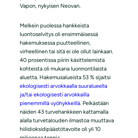
Vapon, nykyisen Neovan.
Melkein puolessa hankkeista
luontoselvitys oli ensimmäisessä
hakemuksessa puutteellinen,
virheellinen tai sitä ei ole ollut lainkaan.
40 prosentissa piirin käsittelemistä
kohteista oli mukana luonnontilaista
aluetta. Hakemusalueista 53 % sijaitsi
ekologisesti arvokkaalla suuralueella
ja/tai ekologisesti arvokkailla
pienemmillä vyöhykkeillä
. Pelkästään
näiden 43 turvehankkeen kattamalla
alalla turvetalouden ilmastoa muuttava
hiilidioksidipäästötavoite oli yli 10
miljoonaa tonnia.