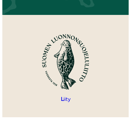
L
iity