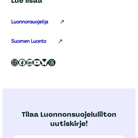
Lue lisää
Luonnonsuojelija
Suomen Luonto
Luonnonsuojeluliitto Instagramissa
Luonnonsuojeluliitto Facebookissa
Luonnonsuojeluliitto LinkedInissä
Luonnonsuojeluliiton YouTube-kanava
Luonnonsuojeluliitto Blueskyssa
Luonnonsuojeluliitto Threadsissa
Tilaa Luonnonsuojeluliiton
uutiskirje!