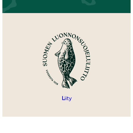
L
iity