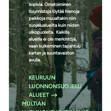
sopivia. Omatoiminen
suunnistaja löytää hienoja
paikkoja muualtakin niin
suojelualueilta kuin niiden
ulkopuolelta. Kaikilla
alueilla ei ole merkintöjä,
vaan kulkeminen tapahtuu
kartan ja suuntavaiston
avulla.
KEURUUN
LUONNONSUOJELU
ALUEET
MULTIAN