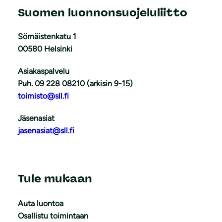
Suomen luonnonsuojeluliitto
Sörnäistenkatu 1
00580 Helsinki
Asiakaspalvelu
Puh. 09 228 08210 (arkisin 9-15)
toimisto@sll.fi
Jäsenasiat
jasenasiat@sll.fi
Tule mukaan
Auta luontoa
Osallistu toimintaan