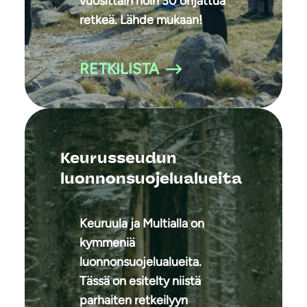
vuosittain noin 30 ohjattua
retkeä. Lähde mukaan!
RETKILISTA
Keurusseudun
luonnonsuojelualueita
Keuruula ja Multialla on
kymmeniä
luonnonsuojelualueita.
Tässä on esitelty niistä
parhaiten retkeilyyn