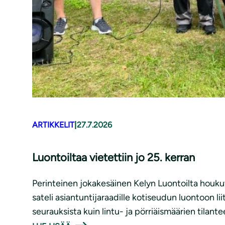
ARTIKKELIT
|
27.7.2026
Luontoiltaa vietettiin jo 25. kerran
Perinteinen jokakesäinen Kelyn Luontoilta houkutt
sateli asiantuntijaraadille kotiseudun luontoon lii
seurauksista kuin lintu- ja pörriäismäärien tilant