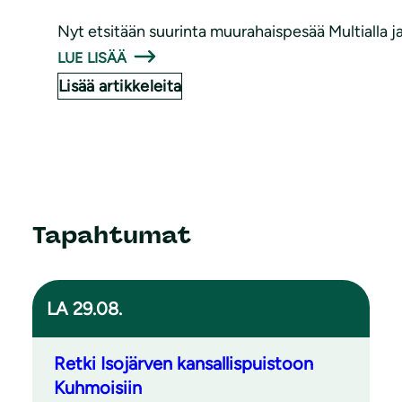
Nyt etsitään suurinta muurahaispesää Multialla ja 
LUE LISÄÄ
Lisää artikkeleita
Tapahtumat
LA 29.08.
Retki Isojärven kansallispuistoon
Kuhmoisiin