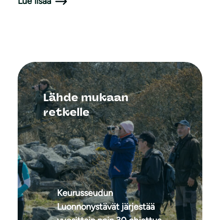
Lue lisää
Lähde mukaan
retkelle
Keurusseudun
Luonnonystävät järjestää