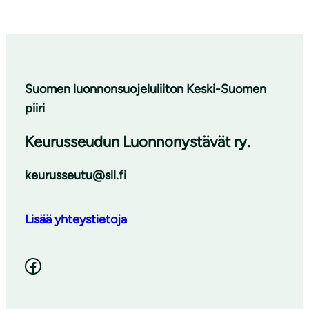
Suomen luonnonsuojeluliiton Keski-Suomen
piiri
Keurusseudun Luonnonystävät ry.
keurusseutu@sll.fi
Lisää yhteystietoja
Facebook