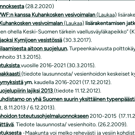
onnoksesta
(28.2.2020)
WWF:n kanssa Kuhankosken vesivoimalan
(Laukaa)
lisärak
Kuhankosken vesivoimalan
(Laukaa)
lisärakentamisen jat
en ohella Keski-Suomen tärkein vaellusväyläkapeikko” (
jaoksi Kymijoen vesistössä
(30.3.2017).
ilaamisesta aitoon suojeluun
.
Turpeenkaivuusta polttokä
hoito 31.3.2015).
tuksista
vuosille 2016-2021 (30.3.2015).
makkaasti
(tiedote lausunnosta/ vesienhoidon keskeiset k
symyksistä
ym.
kaudella 2016-2021 (17.12.2012).
jelupiirin lajiksi 2013
(tiedote 11.12.2012).
distamo on yhä Suomen suurin yksittäinen typenpäästäj
 8.11.2013 / 6.12.2013).
nhoidon toteutusohjelmaluonnokseen
2010-2015 (17.11.
ättävä
. Tiedote lausunnosta/ vesienhoito. (26.2.2009).
tuksesta
-Maakunta voi melko rehevästi ja vesiin kohdis