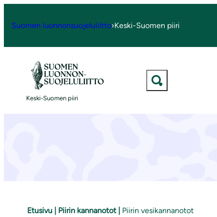
S
i
Suomen luonnonsuojeluliitto
›
Keski-Suomen piiri
i
r
r
Vesistöjä
y
s
Keski-Suomen piiri
i
s
ä
l
t
ö
ö
n
Etusivu
|
Piirin kannanotot
|
Piirin vesikannanotot