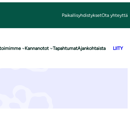
Paikallisyhdistykset
Ota yhteyttä
nottojamme
 toimimme
Kannanotot
Tapahtumat
Ajankohtaista
LIITY