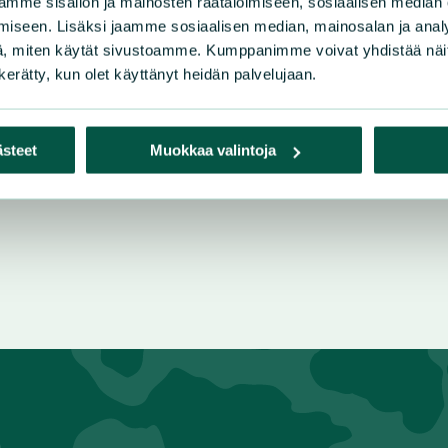
mme sisällön ja mainosten räätälöimiseen, sosiaalisen median
iseen. Lisäksi jaamme sosiaalisen median, mainosalan ja analy
, miten käytät sivustoamme. Kumppanimme voivat yhdistää näitä t
n kerätty, kun olet käyttänyt heidän palvelujaan.
ästeet
Muokkaa valintoja