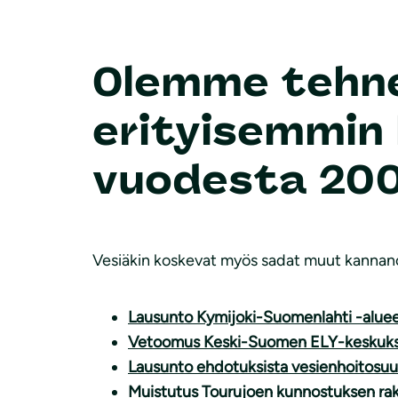
Olemme tehne
erityisemmin
vuodesta 20
Vesiäkin koskevat myös sadat muut kannanoto
Lausunto Kymijoki-Suomenlahti -alue
Vetoomus Keski-Suomen ELY-keskuksel
Lausunto ehdotuksista vesienhoitosuu
Muistutus Tourujoen kunnostuksen ra