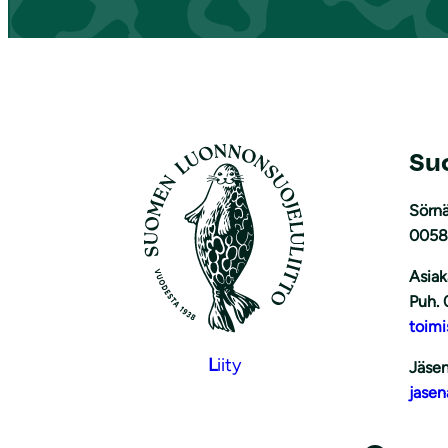
Su
Sörnä
0058
Asiak
Puh. 
toimi
L
iity
Jäsen
jasen