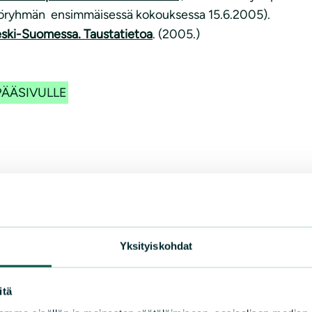
öryhmän ensimmäisessä kokouksessa 15.6.2005).
eski-Suomessa. Taustatietoa
. (2005.)
ÄÄSIVULLE
Yksityiskohdat
itä
uomen piiri ry