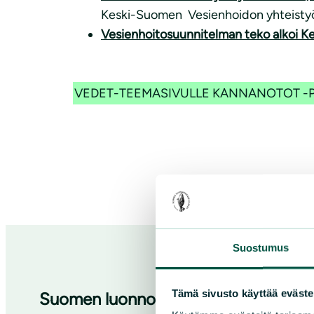
Keski-Suomen Vesienhoidon yhteisty
Vesienhoitosuunnitelman teko alkoi K
VEDET-TEEMASIVULLE
KANNANOTOT -P
Suostumus
Tämä sivusto käyttää eväste
Suomen luonnonsuojeluliiton Keski-S