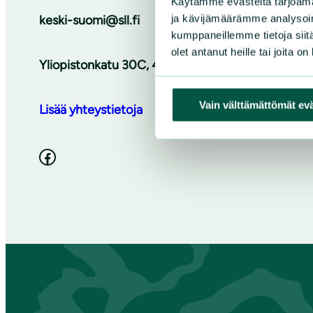
Käytämme evästeitä tarjoama
ja kävijämäärämme analysoim
keski-suomi@sll.fi
kumppaneillemme tietoja siitä
olet antanut heille tai joita o
Yliopistonkatu 30C, 40100 Jyväskylä
Vain välttämättömät ev
Lisää yhteystietoja
Facebook