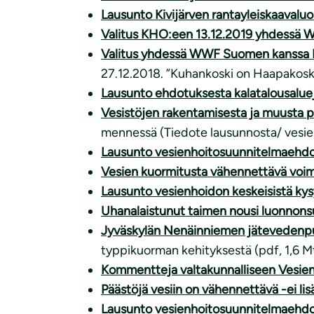
Lausunto Kivijärven rantayleiskaavalu
Valitus KHO:een 13.12.2019 yhdessä 
Valitus
yhdessä WWF Suomen kanssa
27.12.2018. ”Kuhankoski on Haapakosk
Lausunto ehdotuksesta kalatalousalue
Vesistöjen rakentamisesta ja muusta p
mennessä (Tiedote lausunnosta/ vesien
Lausunto vesienhoitosuunnitelmaehdo
Vesien kuormitusta vähennettävä voi
Lausunto vesienhoidon keskeisistä ky
Uhanalaistunut taimen nousi luonnonsuo
Jyväskylän Nenäinniemen jätevedenpuh
typpikuorman kehityksestä (pdf, 1,6 Mt,
Kommentteja valtakunnalliseen Vesie
Päästöjä vesiin on vähennettävä -ei lis
Lausunto vesienhoitos
uunnit
elmaehdo