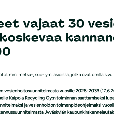
et vajaat 30 vesi
 koskevaa kanna
00
t mm. metsä-, suo- ym. asioissa, jotka ovat omilla sivuil
en vesienhoitosuunnitelmasta vuosille 2028-2033
(17.6.
le Kaipola Recycling Oy:n toiminnan saattamiseksi lup
nnitelmaksi ja vesienhoidon toimenpideohjelmaksi vuos
kennussuunnitelmasta Jyväskylän kaupunkirakennelautak