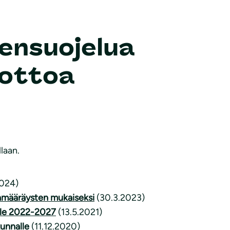
ensuojelua
nottoa
laan.
2024)
amääräysten mukaiseksi
(30.3.2023)
ille 2022-2027
(13.5.2021)
unnalle
(11.12.2020)