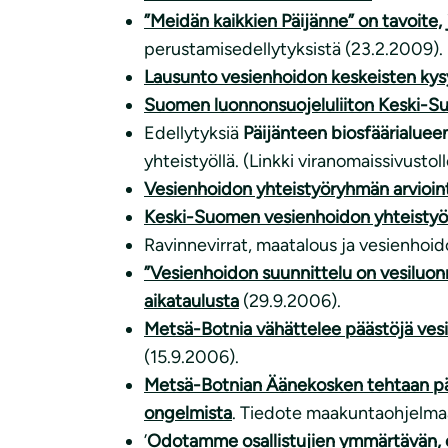
”Meidän kaikkien Päijänne” on tavoite,
perustamisedellytyksistä (23.2.2009).
Lausunto vesienhoidon keskeisten ky
Suomen luonnonsuojeluliiton Keski-Suo
Edellytyksiä
Päijänteen biosfäärialuee
yhteistyöllä. (Linkki viranomaissivustoll
V
esienhoidon yhteistyöryhmän arvioint
Keski-Suomen vesienhoidon yhteistyör
Ravinnevirrat, maatalous ja vesienhoid
”Vesienhoidon suunnittelu on vesiluon
aikataulusta
(29.9.2006).
Metsä-Botnia vähättelee päästöjä vesi
(15.9.2006).
Metsä-Botnian Äänekosken tehtaan pääs
ongelmista
. Tiedote maakuntaohjelmaa
’
Odotamme osallistujien ymmärtävän, ett