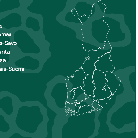
s-
nmaa
is-Savo
unta
aa
nais-Suomi