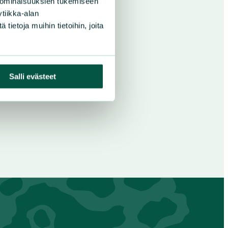
 ominaisuuksien tukemiseen
tiikka-alan
ietoja muihin tietoihin, joita
Salli evästeet