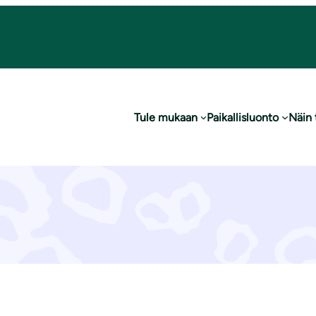
 koskevia kanna
Tule mukaan
Paikallisluonto
Näin
vuodesta 2000