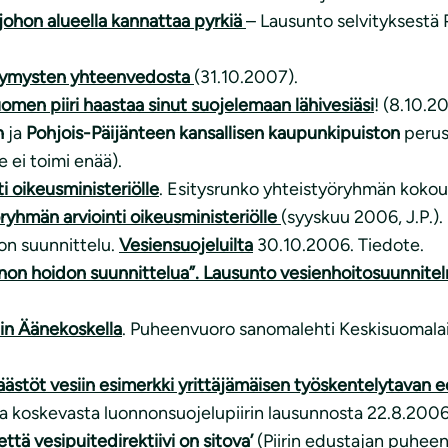
 johon alueella kannattaa pyrkiä
– Lausunto selvityksestä 
symysten yhteenvedosta
(31.10.2007).
men piiri haastaa sinut suojelemaan lähivesiäsi
! (8.10.2
n
ja
Pohjois-Päijänteen kansallisen kaupunkipuiston
perus
e ei toimi enää).
i oikeusministeriölle
. Esitysrunko yhteistyöryhmän kokou
yhmän arviointi oikeusministeriölle
(syyskuu 2006, J.P.).
on suunnittelu.
Vesiensuojeluilta
30.10.2006. Tiedote.
non hoidon suunnittelua”. Lausunto vesienhoitosuunnitel
in Äänekoskella
. Puheenvuoro sanomalehti Keskisuomalai
töt vesiin esimerkki yrittäjämäisen työskentelytavan ee
 koskevasta luonnonsuojelupiirin lausunnosta 22.8.2006
ä vesipuitedirektiivi on sitova’
(Piirin edustajan puhee