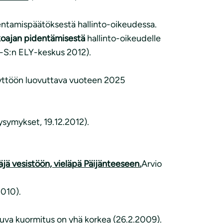
entamispäätöksestä hallinto-oikeudessa.
koajan pidentämisestä
hallinto-oikeudelle
K-S:n ELY-keskus 2012).
yttöön luovuttava vuoteen 2025
ysymykset, 19.12.2012).
ä vesistöön, vieläpä Päijänteeseen
.
Arvio
2010).
tuva kuormitus on yhä korkea (26.2.2009).