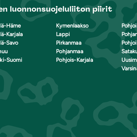
n luonnonsuojeluliiton piirit
lä-Häme
Kymenlaakso
Pohjoi
lä-Karjala
Lappi
Pohja
lä-Savo
Pirkanmaa
Pohjo
nuu
Pohjanmaa
Satak
ki-Suomi
Pohjois-Karjala
Uusim
Varsi