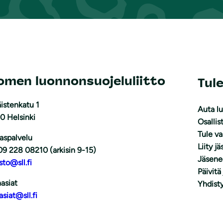
omen luonnonsuojeluliitto
Tul
istenkatu 1
Auta l
0 Helsinki
Osallis
Tule v
aspalvelu
Liity j
09 228 08210 (arkisin 9-15)
Jäsene
sto@sll.fi
Päivitä
asiat
Yhdisty
asiat@sll.fi