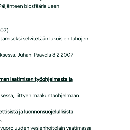
Päijänteen biosfäärialueen
007).
tamiseksi selvitetään lukuisien tahojen
ksessa, Juhani Paavola 8.2.2007.
man laatimisen työohjelmasta ja
sessa, liittyen maakuntaohjelmaan
ttisistä
ja luonnonsuojelullisista
.
nvuoro uuden vesienhoitolain vaatimassa,