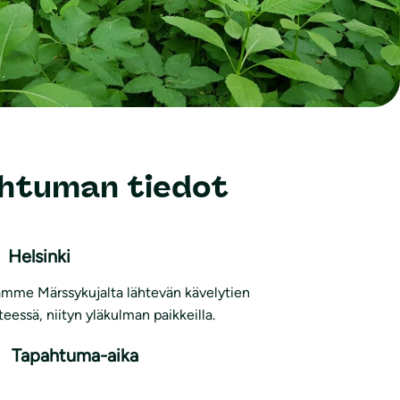
htuman tiedot
Helsinki
mme Märssykujalta lähtevän kävelytien
nteessä, niityn yläkulman paikkeilla.
Tapahtuma-aika