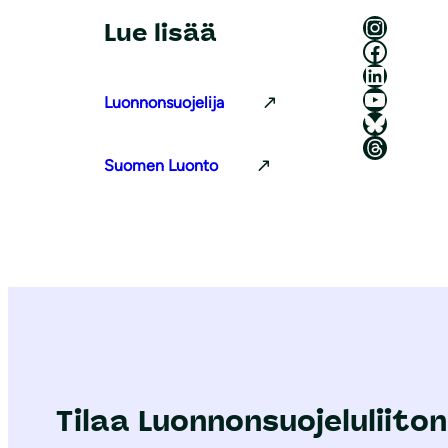
Luonnonsuojeluliitto Instagramissa
Lue lisää
Luonnonsuojeluliitto Facebookissa
Luonnonsuojeluliitto LinkedInissä
Luonnonsuojeluliiton YouTube-kanava
Luonnonsuojelija
Luonnonsuojeluliitto Blueskyssa
Luonnonsuojeluliitto Threadsissa
Suomen Luonto
Tilaa Luonnonsuojeluliiton