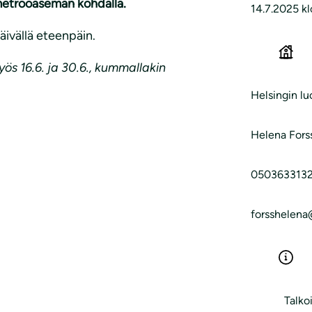
 metrooaseman kohdalla.
14.7.2025 k
päivällä eteenpäin.
s 16.6. ja 30.6., kummallakin
Helsingin l
Helena Fors
050363313
forsshelen
Talkoi