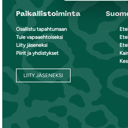
Paikallistoiminta
Suome
Osallistu tapahtumaan
Ete
Tule vapaaehtoiseksi
Ete
Liity jäseneksi
Ete
Piirit ja yhdistykset
Kai
Kes
LIITY JÄSENEKSI