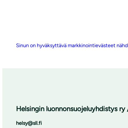
Sinun on hyväksyttävä markkinointievästeet nähdä
Helsingin luonnonsuojeluyhdistys ry 
helsy@sll.fi