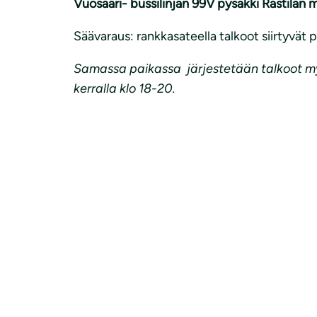
Vuosaari- bussilinjan 99V pysäkki Rastilan
Säävaraus: rankkasateella talkoot siirtyvät 
Samassa paikassa järjestetään talkoot myö
kerralla klo 18-20.