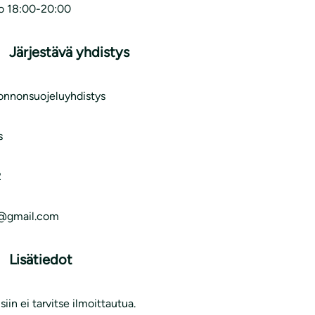
lo 18:00-20:00
Järjestävä yhdistys
uonnonsuojeluyhdistys
s
2
a@gmail.com
Lisätiedot
siin ei tarvitse ilmoittautua.