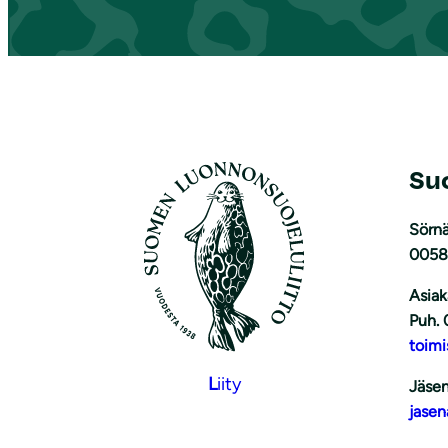
Su
Sörnä
0058
Asiak
Puh. 
toimi
L
iity
Jäsen
jasen