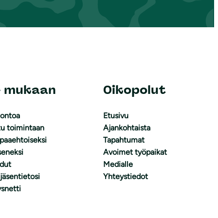
e mukaan
Oikopolut
uontoa
Etusivu
tu toimintaan
Ajankohtaista
apaaehtoiseksi
Tapahtumat
äseneksi
Avoimet työpaikat
dut
Medialle
 jäsentietosi
Yhteystiedot
snetti