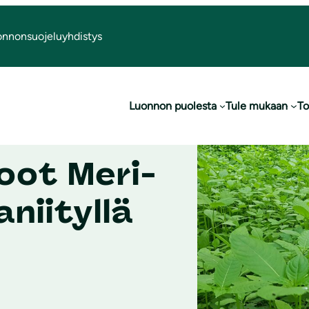
onnonsuojeluyhdistys
Luonnon puolesta
Tule mukaan
To
koot Meri-
niityllä