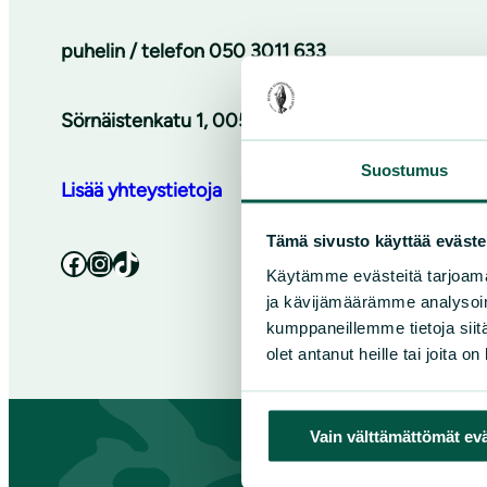
puhelin / telefon
050 3011 633
Sörnäistenkatu 1, 00580 Helsinki / Sörnäsgatan 
Suostumus
Lisää yhteystietoja
Tämä sivusto käyttää eväste
Facebook
Instagram
TikTok
Käytämme evästeitä tarjoama
ja kävijämäärämme analysoim
kumppaneillemme tietoja siitä
olet antanut heille tai joita o
Vain välttämättömät ev