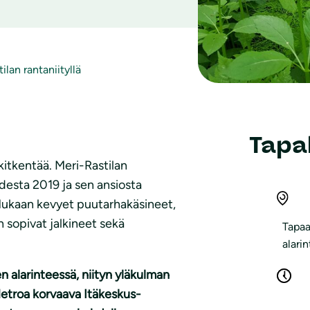
ilan rantaniityllä
Tapa
itkentää. Meri-Rastilan
odesta 2019 ja sen ansiosta
Mukaan kevyet puutarhakäsineet,
n sopivat jalkineet sekä
Tapaa
alari
 alarinteessä, niityn yläkulman
 Metroa korvaava Itäkeskus-