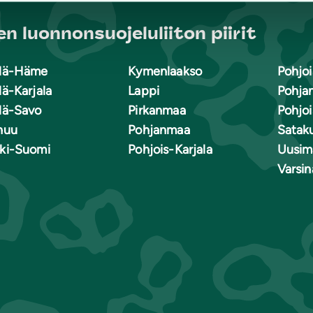
n luonnonsuojeluliiton piirit
lä-Häme
Kymenlaakso
Pohjoi
lä-Karjala
Lappi
Pohja
lä-Savo
Pirkanmaa
Pohjo
nuu
Pohjanmaa
Satak
ki-Suomi
Pohjois-Karjala
Uusim
Varsi