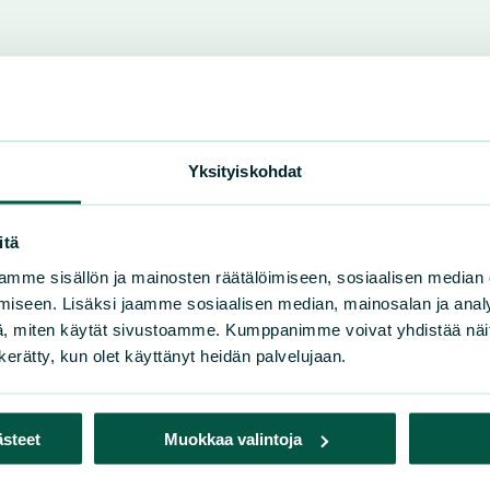
1, 00580 Helsingfors
Yksityiskohdat
itä
mme sisällön ja mainosten räätälöimiseen, sosiaalisen median
iseen. Lisäksi jaamme sosiaalisen median, mainosalan ja analy
, miten käytät sivustoamme. Kumppanimme voivat yhdistää näitä t
n kerätty, kun olet käyttänyt heidän palvelujaan.
ästeet
Muokkaa valintoja