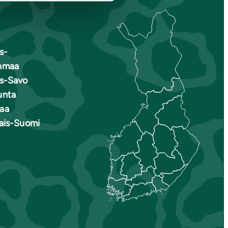
s-
nmaa
is-Savo
unta
aa
nais-Suomi