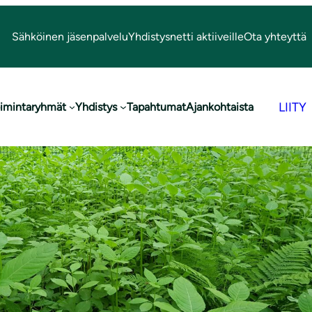
Sähköinen jäsenpalvelu
Yhdistysnetti aktiiveille
Ota yhteyttä
LIITY
imintaryhmät
Yhdistys
Tapahtumat
Ajankohtaista