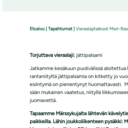
Etusivu
|
Tapahtumat
|
Vieraslajitalkoot Meri-Rast
Torjuttava vieraslaji:
jättipalsami
Jatkamme kesäkuun puolivälissä aloitettua k
rantaniityltä jättipalsamia on kitketty jo vu
esiintymä on pienentynyt huomattavasti. 
sään mukainen vaatetus, niityllä liikkumisee
juomavettä.
Tapaamme Märssykujalta lähtevän kävelytien
paikkeilla. Lähin joukkoliikenteen pysäkki: