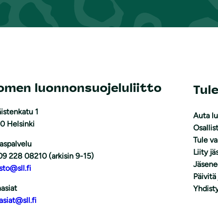
omen luonnonsuojeluliitto
Tul
istenkatu 1
Auta l
0 Helsinki
Osallis
Tule v
aspalvelu
Liity j
09 228 08210 (arkisin 9-15)
Jäsene
sto@sll.fi
Päivitä
asiat
Yhdisty
asiat@sll.fi