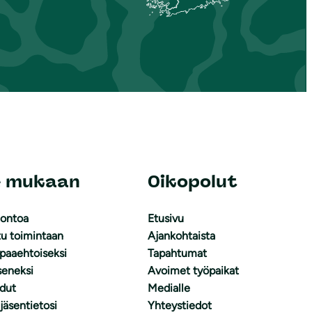
e mukaan
Oikopolut
uontoa
Etusivu
tu toimintaan
Ajankohtaista
apaaehtoiseksi
Tapahtumat
äseneksi
Avoimet työpaikat
dut
Medialle
 jäsentietosi
Yhteystiedot