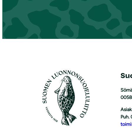
Su
Sörnä
0058
Asiak
Puh. 
toimi