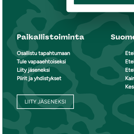
Paikallistoiminta
Suome
Osallistu tapahtumaan
Ete
Tule vapaaehtoiseksi
Ete
Liity jäseneksi
Ete
Piirit ja yhdistykset
Kai
Kes
LIITY JÄSENEKSI