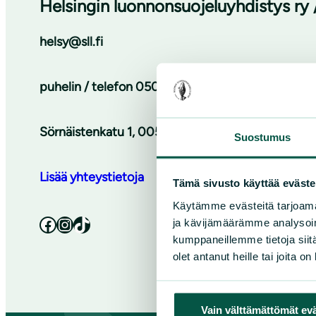
Helsingin luonnonsuojeluyhdistys ry 
helsy@sll.fi
puhelin / telefon
050 3011 633
Sörnäistenkatu 1, 00580 Helsinki / Sörnäsgatan 
Suostumus
Lisää yhteystietoja
Tämä sivusto käyttää eväste
Käytämme evästeitä tarjoama
Facebook
Instagram
TikTok
ja kävijämäärämme analysoim
kumppaneillemme tietoja siitä
olet antanut heille tai joita o
Vain välttämättömät ev