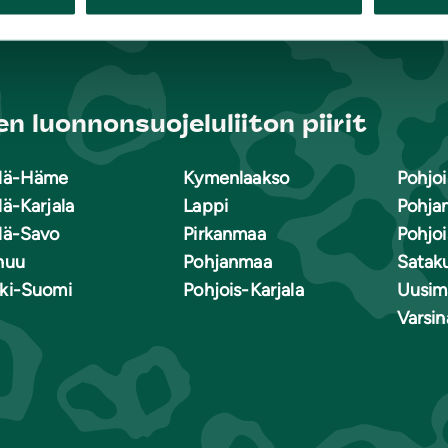
n luonnonsuojeluliiton piirit
lä-Häme
Kymenlaakso
Pohjoi
lä-Karjala
Lappi
Pohja
lä-Savo
Pirkanmaa
Pohjo
nuu
Pohjanmaa
Satak
ki-Suomi
Pohjois-Karjala
Uusim
Varsi