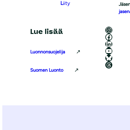
L
iity
Jäsen
jasen
Luonnonsuojeluliitto Instagramissa
Lue lisää
Luonnonsuojeluliitto Facebookissa
Luonnonsuojeluliitto LinkedInissä
Luonnonsuojeluliiton YouTube-kanava
Luonnonsuojelija
Luonnonsuojeluliitto Blueskyssa
Luonnonsuojeluliitto Threadsissa
Suomen Luonto