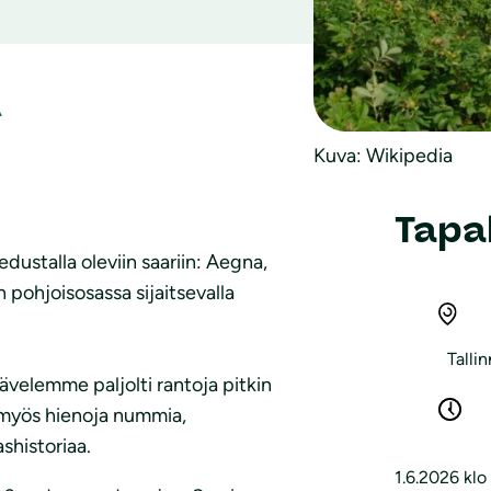
Ä
Kuva: Wikipedia
Tapa
dustalla oleviin saariin: Aegna,
n pohjoisosassa sijaitsevalla
Talli
ävelemme paljolti rantoja pitkin
y myös hienoja nummia,
ashistoriaa.
1.6.2026 klo