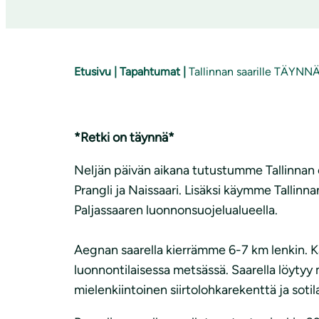
Etusivu
|
Tapahtumat
|
Tallinnan saarille TÄYNN
*Retki on täynnä*
Neljän päivän aikana tutustumme Tallinnan e
Prangli ja Naissaari. Lisäksi käymme Tallinna
Paljassaaren luonnonsuojelualueella.
Aegnan saarella kierrämme 6-7 km lenkin. K
luonnontilaisessa metsässä. Saarella löyty
mielenkiintoinen siirtolohkarekenttä ja sotil