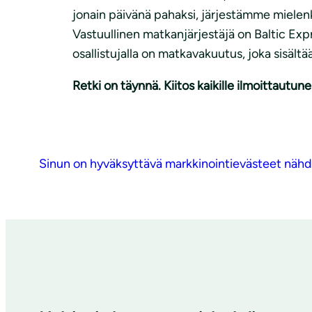
jonain päivänä pahaksi, järjestämme mielenk
Vastuullinen matkanjärjestäjä on Baltic Expr
osallistujalla on matkavakuutus, joka sisält
Retki on täynnä. Kiitos kaikille ilmoittautunei
Sinun on hyväksyttävä markkinointievästeet nähdä