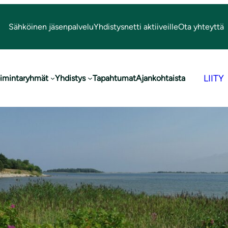
Sähköinen jäsenpalvelu
Yhdistysnetti aktiiveille
Ota yhteyttä
LIITY
imintaryhmät
Yhdistys
Tapahtumat
Ajankohtaista