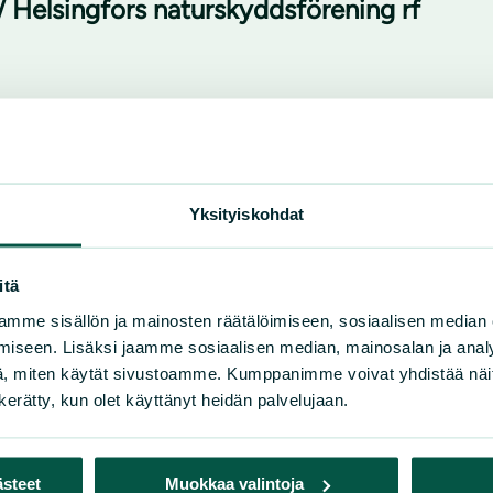
/ Helsingfors naturskyddsförening rf
1, 00580 Helsingfors
Yksityiskohdat
itä
mme sisällön ja mainosten räätälöimiseen, sosiaalisen median
iseen. Lisäksi jaamme sosiaalisen median, mainosalan ja analy
, miten käytät sivustoamme. Kumppanimme voivat yhdistää näitä t
n kerätty, kun olet käyttänyt heidän palvelujaan.
ästeet
Muokkaa valintoja