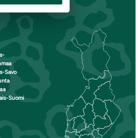
s-
nmaa
is-Savo
unta
aa
nais-Suomi