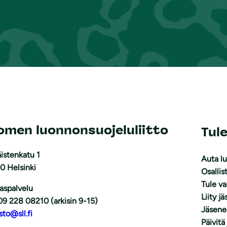
omen luonnonsuojeluliitto
Tul
istenkatu 1
Auta l
0 Helsinki
Osallis
Tule v
aspalvelu
Liity j
09 228 08210 (arkisin 9-15)
Jäsene
sto@sll.fi
Päivitä