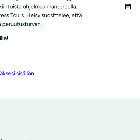
iintoista ohjelmaa mantereella.
ess Tours. Helsy suosittelee, että
ää peruutusturvan.
lle!
ksesi sisällön