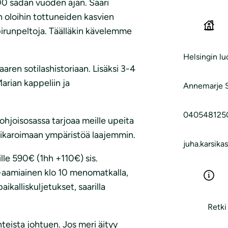
600 sadan vuoden ajan. Saari
n oloihin tottuneiden kasvien
pirunpeltoja. Täälläkin kävelemme
Helsingin l
ren sotilashistoriaan. Lisäksi 3-4
rian kappeliin ja
Annemarje S
0405481250
ohjoisosassa tarjoaa meille upeita
kiikaroimaan ympäristöä laajemmin.
juha.karsika
lle 590€ (1hh +110€) sis.
va-aamiainen klo 10 menomatkalla,
aikalliskuljetukset, saarilla
Retki
teista johtuen. Jos meri äityy