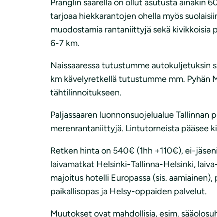
Pranglin saarella on ollut asutusta ainakin 
tarjoaa hiekkarantojen ohella myös suolaisii
muodostamia rantaniittyjä sekä kivikkoisia 
6-7 km.
Naissaaressa tutustumme autokuljetuksin saa
km kävelyretkellä tutustumme mm. Pyhän Ma
tähtilinnoitukseen.
Paljassaaren luonnonsuojelualue Tallinnan p
merenrantaniittyjä. Lintutorneista pääsee 
Retken hinta on 540€ (1hh +110€), ei-jäseni
laivamatkat Helsinki-Tallinna-Helsinki, lai
majoitus hotelli Europassa (sis. aamiainen), p
paikallisopas ja Helsy-oppaiden palvelut.
Muutokset ovat mahdollisia, esim. sääolosuh