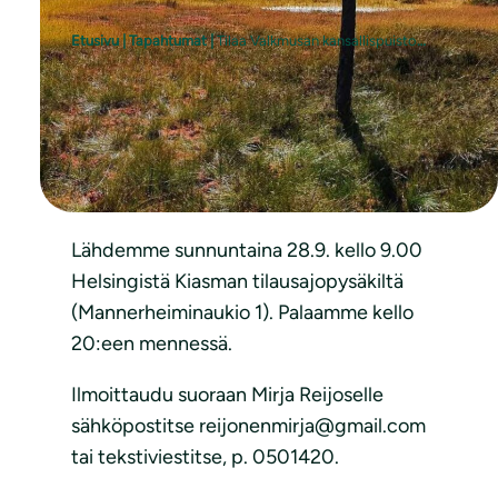
Etusivu
|
Tapahtumat
|
Tilaa Valkmusan kansallispuiston retkellä!
Peruutusten johdosta Valkmusaan
pääsee 5 reipasta retkeilijää!
Lähdemme sunnuntaina 28.9. kello 9.00
Helsingistä Kiasman tilausajopysäkiltä
(Mannerheiminaukio 1). Palaamme kello
20:een mennessä.
Ilmoittaudu suoraan Mirja Reijoselle
sähköpostitse reijonenmirja@gmail.com
tai tekstiviestitse, p. 0501420.