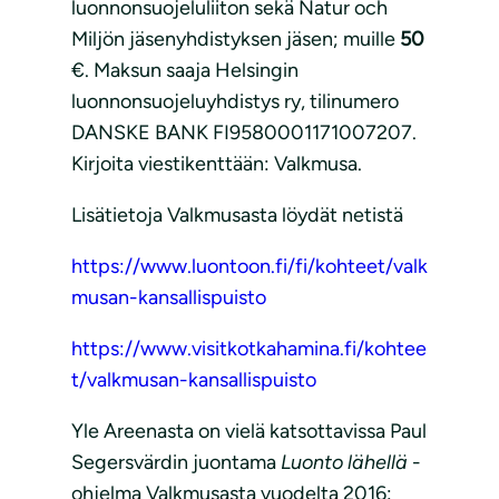
luonnonsuojeluliiton sekä Natur och
Miljön jäsenyhdistyksen jäsen; muille
50
€. Maksun saaja Helsingin
luonnonsuojeluyhdistys ry, tilinumero
DANSKE BANK FI9580001171007207.
Kirjoita viestikenttään: Valkmusa.
Lisätietoja Valkmusasta löydät netistä
https://www.luontoon.fi/fi/kohteet/valk
musan-kansallispuisto
https://www.visitkotkahamina.fi/kohtee
t/valkmusan-kansallispuisto
Yle Areenasta on vielä katsottavissa Paul
Segersvärdin juontama
Luonto lähellä
-
ohjelma Valkmusasta vuodelta 2016: