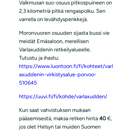
Valkmusan suo-osuus pitkospuineen on
2,3 kilometriä pitkä rengaspolku. Sen
varrella on levähdyspenkkejä.
Moronvuoren osuuden sijasta bussi vie
meidät Emäsaloon, merellisen
Varlaxuddenin retkeilyalueelle.
Tutustu ja ihastu:
https://www.luontoon.fi/fi/kohteet/varl
axuddenin-virkistysalue-porvoo-
510645
https://uuvi.fi/fi/kohde/varlaxudden/
Kun saat vahvistuksen mukaan
pääsemisestä, maksa retken hinta
40
€,
jos olet Helsyn tai muiden Suomen