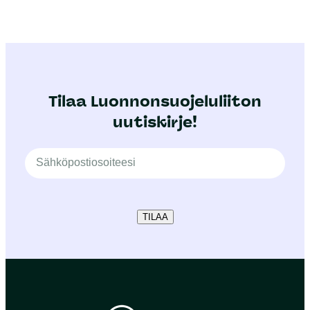
Tilaa Luonnonsuojeluliiton
uutiskirje!
TILAA