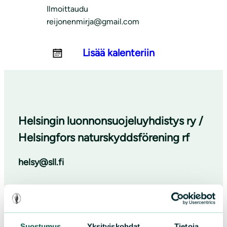
Ilmoittaudu
reijonenmirja@gmail.com
Lisää kalenteriin
Helsingin luonnonsuojeluyhdistys ry /
Helsingfors naturskyddsförening rf
helsy@sll.fi
puhelin / telefon
050 3011 633
Suostumus
Yksityiskohdat
Tietoja