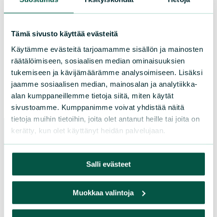
Sörnäistenkatu 1, 00580 Helsinki /
Sörnäsgatan 1, 00580 Helsingfors
Tämä sivusto käyttää evästeitä
Lisää yhteystietoja
Käytämme evästeitä tarjoamamme sisällön ja mainosten
räätälöimiseen, sosiaalisen median ominaisuuksien
tukemiseen ja kävijämäärämme analysoimiseen. Lisäksi
Facebook
Instagram
TikTok
jaamme sosiaalisen median, mainosalan ja analytiikka-
alan kumppaneillemme tietoja siitä, miten käytät
sivustoamme. Kumppanimme voivat yhdistää näitä
tietoja muihin tietoihin, joita olet antanut heille tai joita on
kerätty, kun olet käyttänyt heidän palvelujaan.
Paikallistoiminta
Salli evästeet
Osallistu tapahtumaan
Muokkaa valintoja
Tule vapaaehtoiseksi
Liity jäseneksi