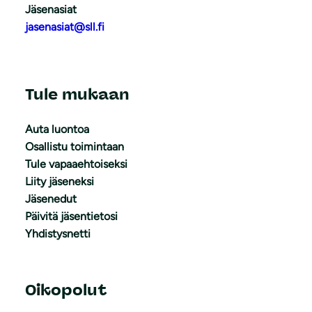
Jäsenasiat
jasenasiat@sll.fi
Tule mukaan
Auta luontoa
Osallistu toimintaan
Tule vapaaehtoiseksi
Liity jäseneksi
Jäsenedut
Päivitä jäsentietosi
Yhdistysnetti
Oikopolut