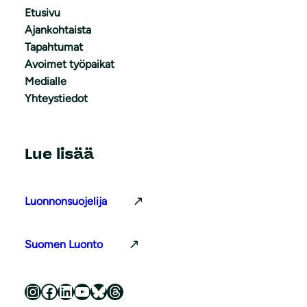
Etusivu
Ajankohtaista
Tapahtumat
Avoimet työpaikat
Medialle
Yhteystiedot
Lue lisää
Luonnonsuojelija
Suomen Luonto
Luonnonsuojeluliitto Instagramissa
Luonnonsuojeluliitto Facebookissa
Luonnonsuojeluliitto LinkedInissä
Luonnonsuojeluliiton YouTube-kanava
Luonnonsuojeluliitto Blueskyssa
Luonnonsuojeluliitto Threadsissa