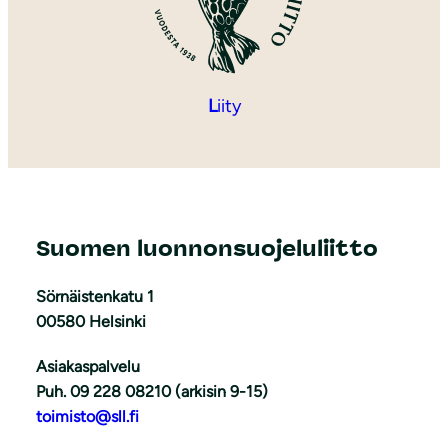
L
iity
Suomen luonnonsuojeluliitto
Sörnäistenkatu 1
00580 Helsinki
Asiakaspalvelu
Puh. 09 228 08210 (arkisin 9-15)
toimisto@sll.fi