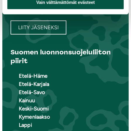
Vain välttämättömät evästeet
Piirit ja yhdistykset
LIITY JÄSENEKSI
Suomen luonnonsuojeluliiton
piirit
Etelä-Häme
Etelä-Karjala
Etelä-Savo
Kainuu
Keski-Suomi
Kymenlaakso
Lappi