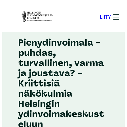
S
i
LIITY
i
Helsinki
–
13.5.2026
r
r
Pienydinvoimala –
y
puhdas,
s
turvallinen, varma
i
s
ja joustava? –
ä
Kriittisiä
l
näkökulmia
t
ö
Helsingin
ö
ydinvoimakeskust
n
eluun