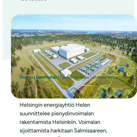
Etusivu
|
Tapahtumat
|
Pienydinvoimala – puhdas, turvallinen, varma ja joustava? – Kriittisiä näkökulmia Helsingin ydinvoimakeskusteluun
Helsingin energiayhtiö Helen
suunnittelee pienydinvoimalan
rakentamista Helsinkiin. Voimalan
sijoittamista harkitaan Salmisaareen,