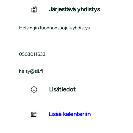
Järjestävä yhdistys
Helsingin luonnonsuojeluyhdistys
0503011633
helsy@sll.fi
Lisätiedot
Lisää kalenteriin