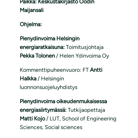
Paikka: Keskustakirjasto Oodin
Maijansali
Ohjelma:
Pienydinvoima Helsingin
energiaratkaisuna:
Toimitusjohtaja
Pekka Tolonen
/ Helen Ydinvoima Oy
Kommenttipuheenvuoro: FT
Antti
Halkka
/ Helsingin
luonnonsuojeluyhdistys
Pienydinvoima oikeudenmukaisessa
energiasiirtymässä:
Tutkijaopettaja
Matti Kojo
/ LUT, School of Engineering
Sciences, Social sciences