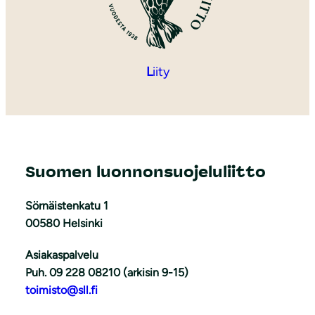
L
iity
Suomen luonnonsuojeluliitto
Sörnäistenkatu 1
00580 Helsinki
Asiakaspalvelu
Puh. 09 228 08210 (arkisin 9-15)
toimisto@sll.fi