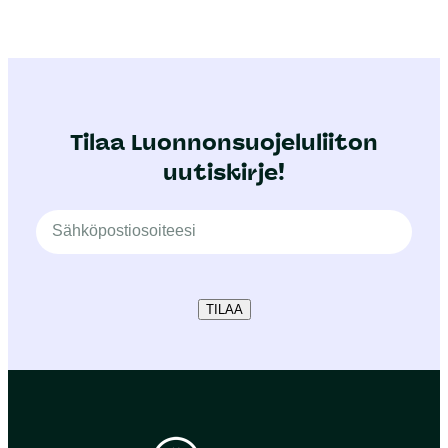
Tilaa Luonnonsuojeluliiton
uutiskirje!
TILAA