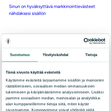
Sinun on hyväksyttävä markkinointievästeet
nähdäksesi sisällön
Suostumus
Yksityiskohdat
Tietoja
Helsingin luonnonsuojeluyhdistys ry /
Helsingfors naturskyddsförening rf
Tämä sivusto käyttää evästeitä
helsy@sll.fi
Käytämme evästeitä tarjoamamme sisällön ja mainosten
räätälöimiseen, sosiaalisen median ominaisuuksien
tukemiseen ja kävijämäärämme analysoimiseen. Lisäksi
puhelin / telefon
050 3011 633
jaamme sosiaalisen median, mainosalan ja analytiikka-
alan kumppaneillemme tietoja siitä, miten käytät
Sörnäistenkatu 1, 00580 Helsinki /
sivustoamme. Kumppanimme voivat yhdistää näitä