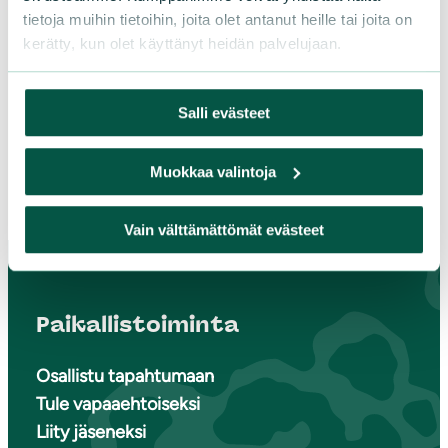
tietoja muihin tietoihin, joita olet antanut heille tai joita on
Sörnäsgatan 1, 00580 Helsingfors
kerätty, kun olet käyttänyt heidän palvelujaan.
Lisää yhteystietoja
Salli evästeet
Facebook
Instagram
TikTok
Muokkaa valintoja
Vain välttämättömät evästeet
Paikallistoiminta
Osallistu tapahtumaan
Tule vapaaehtoiseksi
Liity jäseneksi