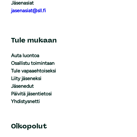
Jäsenasiat
jasenasiat@sll.fi
Tule mukaan
Auta luontoa
Osallistu toimintaan
Tule vapaaehtoiseksi
Liity jäseneksi
Jäsenedut
Päivitä jäsentietosi
Yhdistysnetti
Oikopolut