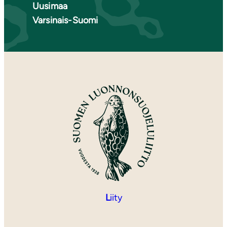
Uusimaa
Varsinais-Suomi
L
iity