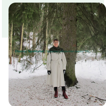
Etusivu
|
Tapahtumat
|
Susanna Lehvävirran luento “Miten Helsingin viheryhteydet toimivat? – Ihmisen ja muiden lajien näkökulmia” ja kevätkokous
Helsingin yliopiston dosentti Susanna
Lehvävirta pitää luennon otsikolla “Miten
Helsingin viheryhteydet toimivat? –
Ihmisen ja muiden lajien näkökulmia”
14.4.2026 klo 17.15 Kirjan talon
juhlasalissa
, osoitteessa