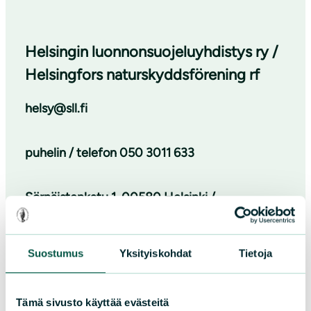
Helsingin luonnonsuojeluyhdistys ry /
Helsingfors naturskyddsförening rf
helsy@sll.fi
puhelin / telefon
050 3011 633
Sörnäistenkatu 1, 00580 Helsinki /
Sörnäsgatan 1, 00580 Helsingfors
Suostumus
Yksityiskohdat
Tietoja
Lisää yhteystietoja
Tämä sivusto käyttää evästeitä
Facebook
Instagram
TikTok