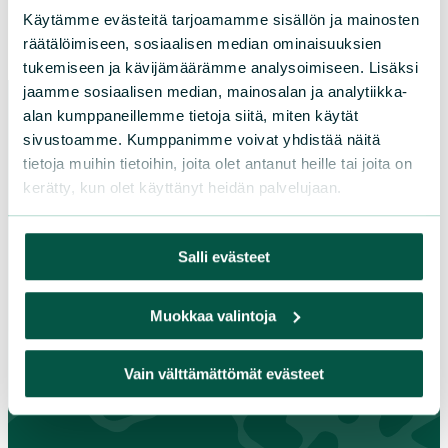
Käytämme evästeitä tarjoamamme sisällön ja mainosten
räätälöimiseen, sosiaalisen median ominaisuuksien
tukemiseen ja kävijämäärämme analysoimiseen. Lisäksi
jaamme sosiaalisen median, mainosalan ja analytiikka-
alan kumppaneillemme tietoja siitä, miten käytät
sivustoamme. Kumppanimme voivat yhdistää näitä
Paikallistoiminta
tietoja muihin tietoihin, joita olet antanut heille tai joita on
kerätty, kun olet käyttänyt heidän palvelujaan.
Osallistu tapahtumaan
Tule vapaaehtoiseksi
Salli evästeet
Liity jäseneksi
Piirit ja yhdistykset
Muokkaa valintoja
Vain välttämättömät evästeet
LIITY JÄSENEKSI