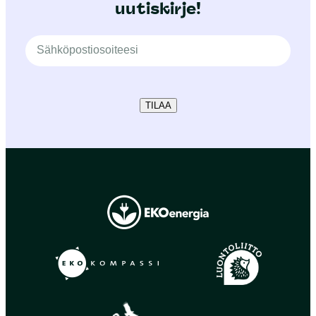
uutiskirje!
TILAA