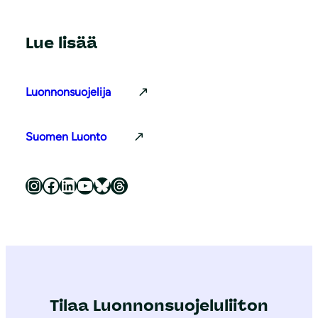
Lue lisää
Luonnonsuojelija
Suomen Luonto
Luonnonsuojeluliitto Instagramissa
Luonnonsuojeluliitto Facebookissa
Luonnonsuojeluliitto LinkedInissä
Luonnonsuojeluliiton YouTube-kanava
Luonnonsuojeluliitto Blueskyssa
Luonnonsuojeluliitto Threadsissa
Tilaa Luonnonsuojeluliiton