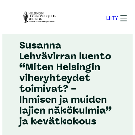
S
i
LIITY
i
Helsinki
–
14.4.2026
r
r
Susanna
y
Lehvävirran luento
s
“Miten Helsingin
i
s
viheryhteydet
ä
toimivat? –
l
Ihmisen ja muiden
t
ö
lajien näkökulmia”
ö
ja kevätkokous
n