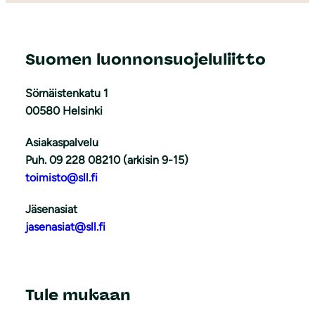
Suomen luonnonsuojeluliitto
Sörnäistenkatu 1
00580 Helsinki
Asiakaspalvelu
Puh. 09 228 08210 (arkisin 9-15)
toimisto@sll.fi
Jäsenasiat
jasenasiat@sll.fi
Tule mukaan