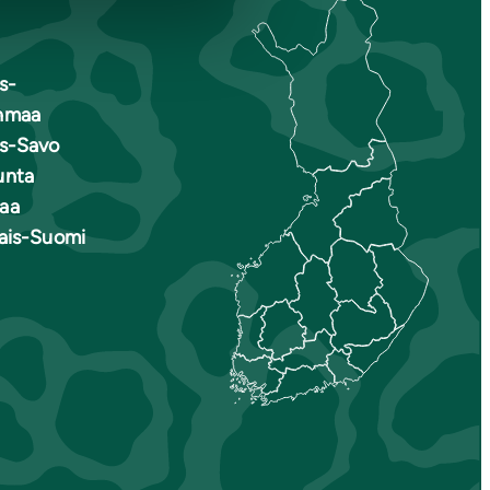
s-
nmaa
is-Savo
unta
aa
nais-Suomi