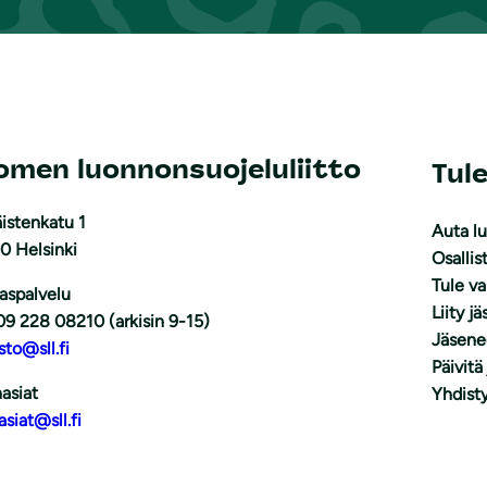
omen luonnonsuojeluliitto
Tul
istenkatu 1
Auta l
0 Helsinki
Osallis
Tule v
aspalvelu
Liity j
09 228 08210 (arkisin 9-15)
Jäsene
sto@sll.fi
Päivitä
asiat
Yhdisty
asiat@sll.fi