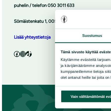
puhelin / telefon
050 3011 633
Sörnäistenkatu 1, 00580 Helsinki / Sörnäsgatan 
Suostumus
Lisää yhteystietoja
Tämä sivusto käyttää eväste
Facebook
Instagram
TikTok
Käytämme evästeitä tarjoama
ja kävijämäärämme analysoim
kumppaneillemme tietoja siitä
olet antanut heille tai joita o
Vain välttämättömät ev