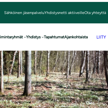
Sähköinen jäsenpalvelu
Yhdistysnetti aktiiveille
Ota yhteyttä
LIITY
imintaryhmät
Yhdistys
Tapahtumat
Ajankohtaista