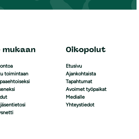
e mukaan
Oikopolut
uontoa
Etusivu
tu toimintaan
Ajankohtaista
apaaehtoiseksi
Tapahtumat
äseneksi
Avoimet työpaikat
dut
Medialle
 jäsentietosi
Yhteystiedot
snetti