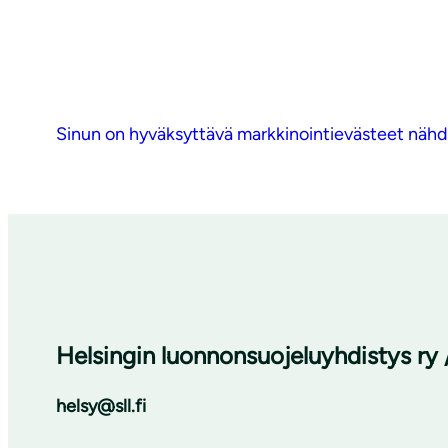
Sinun on hyväksyttävä markkinointievästeet nähdä
Helsingin luonnonsuojeluyhdistys ry 
helsy@sll.fi