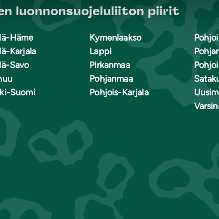
n luonnonsuojeluliiton piirit
lä-Häme
Kymenlaakso
Pohjoi
lä-Karjala
Lappi
Pohja
lä-Savo
Pirkanmaa
Pohjo
nuu
Pohjanmaa
Satak
ki-Suomi
Pohjois-Karjala
Uusim
Varsi