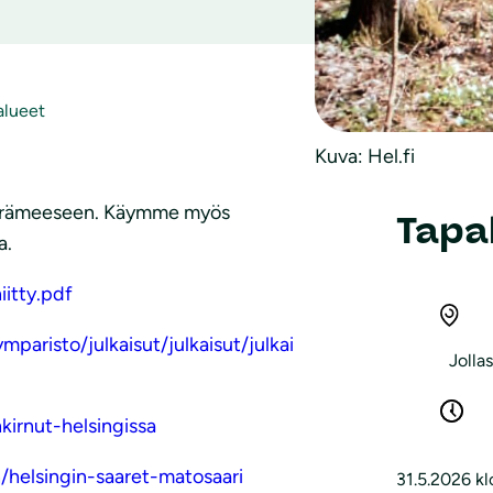
alueet
Kuva: Hel.fi
en rämeeseen. Käymme myös
Tapa
a.
iitty.pdf
mparisto/julkaisut/julkaisut/julkai
Jolla
kirnut-helsingissa
in/helsingin-saaret-matosaari
31.5.2026 kl