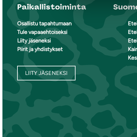
Paikallistoiminta
Suome
Osallistu tapahtumaan
Ete
Tule vapaaehtoiseksi
Ete
Liity jäseneksi
Ete
Piirit ja yhdistykset
Kai
Kes
LIITY JÄSENEKSI