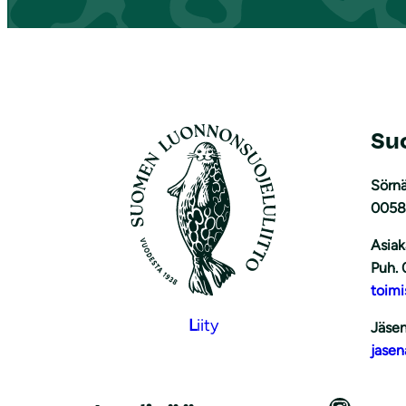
Su
Sörnä
0058
Asiak
Puh. 
toimi
L
iity
Jäsen
jasen