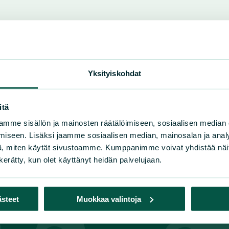
1, 00580 Helsingfors
Yksityiskohdat
itä
mme sisällön ja mainosten räätälöimiseen, sosiaalisen median
iseen. Lisäksi jaamme sosiaalisen median, mainosalan ja analy
, miten käytät sivustoamme. Kumppanimme voivat yhdistää näitä t
n kerätty, kun olet käyttänyt heidän palvelujaan.
ästeet
Muokkaa valintoja