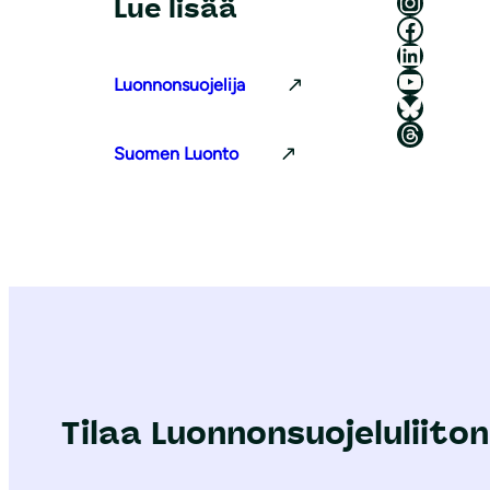
Luonnonsuojeluliitto Instagramissa
Lue lisää
Luonnonsuojeluliitto Facebookissa
Luonnonsuojeluliitto LinkedInissä
Luonnonsuojeluliiton YouTube-kanava
Luonnonsuojelija
Luonnonsuojeluliitto Blueskyssa
Luonnonsuojeluliitto Threadsissa
Suomen Luonto
Tilaa Luonnonsuojeluliiton