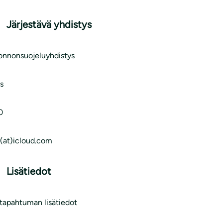
Järjestävä yhdistys
uonnonsuojeluyhdistys
as
0
s(at)icloud.com
Lisätiedot
 tapahtuman lisätiedot