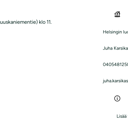
uuskaniementie) klo 11.
Helsingin l
Juha Karsik
040548125
juha.karsika
Lisää