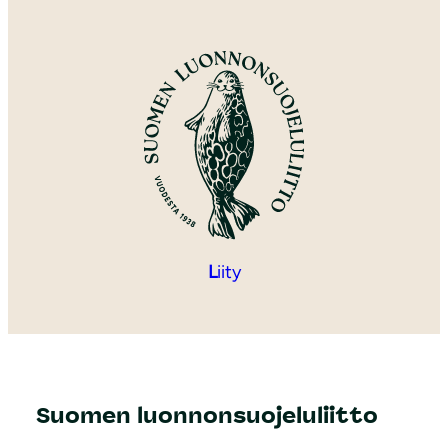
L
iity
Suomen luonnonsuojeluliitto