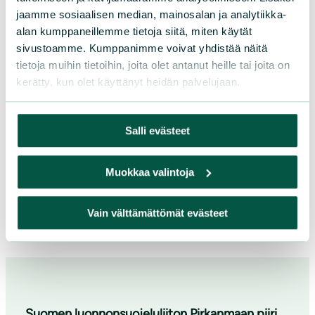
Retkeläiset on vakuutettu
Suomen
jaamme sosiaalisen median, mainosalan ja analytiikka-
luonnonsuojeluliiton
alan kumppaneillemme tietoja siitä, miten käytät
tapahtumavakuutusturvalla. Osallistujilta
sivustoamme. Kumppanimme voivat yhdistää näitä
kerätään nimi- ja yhteystiedot retken
tietoja muihin tietoihin, joita olet antanut heille tai joita on
alkaessa.
kerätty, kun olet käyttänyt heidän palvelujaan.
Lisää kalenteriin
Salli evästeet
Muokkaa valintoja
Sinun on hyväksyttävä markkinointievästeet
nähdäksesi sisällön
Vain välttämättömät evästeet
Suomen luonnonsuojeluliiton Pirkanmaan piiri