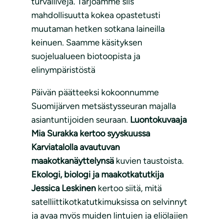
turvaliivejä. Tarjoamme siis
mahdollisuutta kokea opastetusti
muutaman hetken sotkana laineilla
keinuen. Saamme käsityksen
suojelualueen biotoopista ja
elinympäristöstä
Päivän päätteeksi kokoonnumme
Suomijärven metsästysseuran majalla
asiantuntijoiden seuraan.
Luontokuvaaja
Mia Surakka kertoo syyskuussa
Karviatalolla avautuvan
maakotkanäyttelynsä
kuvien taustoista.
Ekologi, biologi ja maakotkatutkija
Jessica Leskinen
kertoo siitä, mitä
satelliittikotkatutkimuksissa on selvinnyt
ja avaa myös muiden lintujen ja eliölajien