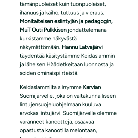
tämänpuoleiset kuin tuonpuoleiset,
ihanuus ja kaiho, tuttuus ja vieraus.
Monitaiteisen esiintyjän ja pedagogin,
MuT Outi Pulkkisen
johdattelemana
kurkistamme näkyvästä
näkymättömään.
Hannu Latvajärvi
täydentää käsitystämme Keidaslammin
ja läheisen Häädetkeitaan luonnosta ja
soiden ominaispiirteistä.
Keidaslammilta siirrymme
Karvian
Suomijärvelle, joka on valtakunnalliseen
lintujensuojeluohjelmaan kuuluva
arvokas lintujärvi. Suomijärvelle olemme
varanneet kanootteja, osaavaa
opastusta kanootilla melontaan,