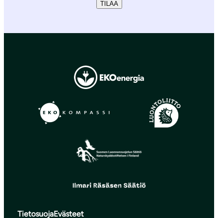
TILAA
Tietosuoja
Evästeet