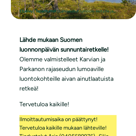
Etusivu
|
Tapahtumat
|
Lähiseudun lumoon- keitaille ja laineille
Lähde mukaan Suomen
luonnonpäivän sunnuntairetkelle!
Olemme valmistelleet Karvian ja
Parkanon rajaseudun lumoaville
luontokohteille aivan ainutlaatuista
retkeä!
Tervetuloa kaikille!
Ilmoittautumisaika on päättynyt!
Tervetuloa kaikille mukaan lähteville!