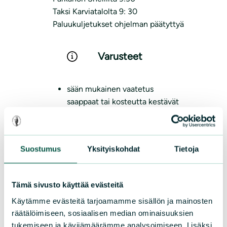
Taksi Karviatalolta 9: 30
Paluukuljetukset ohjelman päätyttyä
Varusteet
sään mukainen vaatetus
saappaat tai kosteutta kestävät
maastokengät
juotavaa ja omaa evästä
reppuun
Suostumus
Yksityiskohdat
Tietoja
retkijakkara, jos se on helposti
kuljetettava
Tämä sivusto käyttää evästeitä
Retkivakuutus
Tapahtumavakuutus
Käytämme evästeitä tarjoamamme sisällön ja mainosten
räätälöimiseen, sosiaalisen median ominaisuuksien
tukemiseen ja kävijämäärämme analysoimiseen. Lisäksi