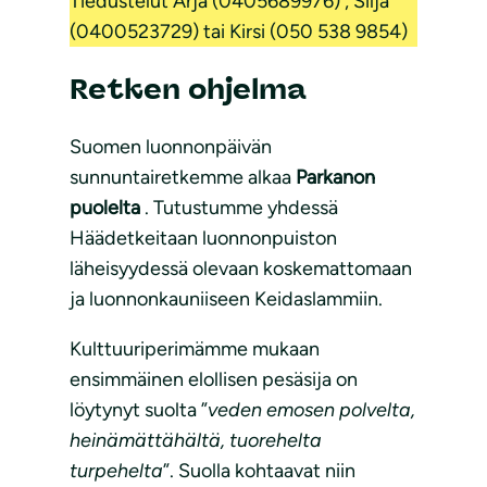
Tiedustelut Arja (0405689976) , Silja
(0400523729) tai Kirsi (050 538 9854)
Retken ohjelma
Suomen luonnonpäivän
sunnuntairetkemme alkaa
Parkanon
puolelta
. Tutustumme yhdessä
Häädetkeitaan luonnonpuiston
läheisyydessä olevaan koskemattomaan
ja luonnonkauniiseen Keidaslammiin.
Kulttuuriperimämme mukaan
ensimmäinen elollisen pesäsija on
löytynyt suolta ”
veden emosen polvelta,
heinämättähältä, tuorehelta
turpehelta
”. Suolla kohtaavat niin