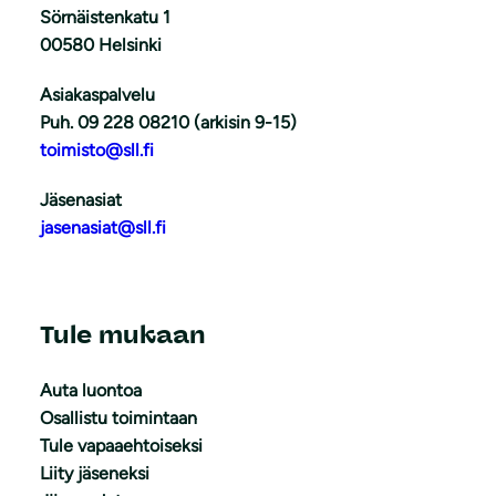
Sörnäistenkatu 1
00580 Helsinki
Asiakaspalvelu
Puh. 09 228 08210 (arkisin 9-15)
toimisto@sll.fi
Jäsenasiat
jasenasiat@sll.fi
Tule mukaan
Auta luontoa
Osallistu toimintaan
Tule vapaaehtoiseksi
Liity jäseneksi