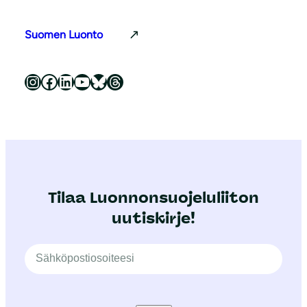
Suomen Luonto
Luonnonsuojeluliitto Instagramissa
Luonnonsuojeluliitto Facebookissa
Luonnonsuojeluliitto LinkedInissä
Luonnonsuojeluliiton YouTube-kanava
Luonnonsuojeluliitto Blueskyssa
Luonnonsuojeluliitto Threadsissa
Tilaa Luonnonsuojeluliiton
uutiskirje!