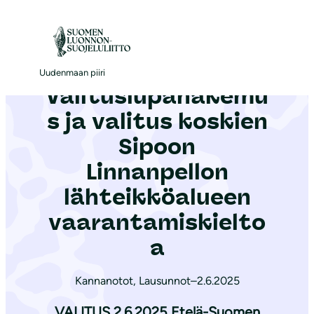
S
i
Etusivu
|
Ajankohtaista
|
Valituslupahakemus ja valitus koskien Sipoon Linnanpellon lähteikköalueen vaarantamiskieltoa
i
r
Uudenmaan piiri
Valituslupahakemu
r
y
s ja valitus koskien
s
Sipoon
i
Linnanpellon
s
ä
lähteikköalueen
l
vaarantamiskielto
t
a
ö
ö
Kannanotot
,
Lausunnot
–
2.6.2025
n
VALITUS 2.6.2025 Etelä-Suomen