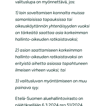
valituslupa on myönnettävä, jos:
1) lain soveltamisen
kannalta muissa
samanlaisissa tapauksissa tai
oikeuskäytännön yhtenäisyyden vuoksi
on
tärkeätä saattaa asia korkeimman
hallinto-oikeuden ratkaistavaksi;
2) asian saattamiseen korkeimman
hallinto-oikeuden ratkaistavaksi on
erityistä aihetta asiassa tapahtuneen
ilmeisen virheen vuoksi; tai
3) valitusluvan myöntämiseen on muu
painava syy.
Etelä-Suomen aluehallintovirasto on
päätöksellään 6.3.2024 nro 51/2024