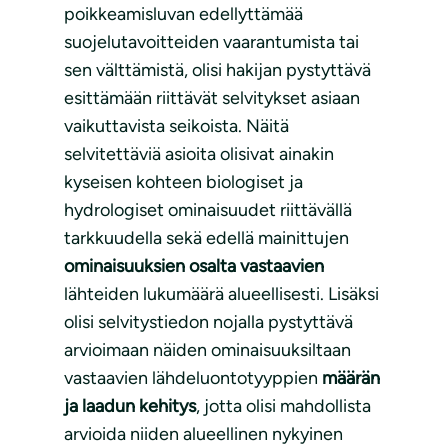
poikkeamisluvan edellyttämää
suojelutavoitteiden vaarantumista tai
sen välttämistä, olisi hakijan pystyttävä
esittämään riittävät selvitykset asiaan
vaikuttavista seikoista. Näitä
selvitettäviä asioita olisivat ainakin
kyseisen kohteen biologiset ja
hydrologiset ominaisuudet riittävällä
tarkkuudella sekä edellä mainittujen
ominaisuuksien osalta vastaavien
lähteiden lukumäärä alueellisesti. Lisäksi
olisi selvitystiedon nojalla pystyttävä
arvioimaan näiden ominaisuuksiltaan
vastaavien lähdeluontotyyppien
määrän
ja laadun kehitys
, jotta olisi mahdollista
arvioida niiden alueellinen nykyinen