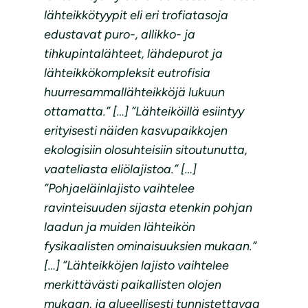
lähteikkötyypit eli eri trofiatasoja
edustavat puro-, allikko- ja
tihkupintalähteet, lähdepurot ja
lähteikkökompleksit eutrofisia
huurresammallähteikköjä lukuun
ottamatta.” […] ”Lähteiköillä esiintyy
erityisesti näiden kasvupaikkojen
ekologisiin olosuhteisiin sitoutunutta,
vaateliasta eliölajistoa.” […]
”Pohjaeläinlajisto vaihtelee
ravinteisuuden sijasta etenkin pohjan
laadun ja muiden lähteikön
fysikaalisten ominaisuuksien mukaan.”
[…] ”Lähteikköjen lajisto vaihtelee
merkittävästi paikallisten olojen
mukaan, ja alueellisesti tunnistettavaa