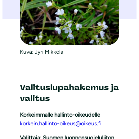
Kuva: Jyri Mikkola
Valituslupahakemus ja
valitus
Korkeimmalle hallinto-oikeudelle
korkein.hallinto-oikeus@oikeus.fi
Valittaja: Suomen luonnonsuojeluliiton