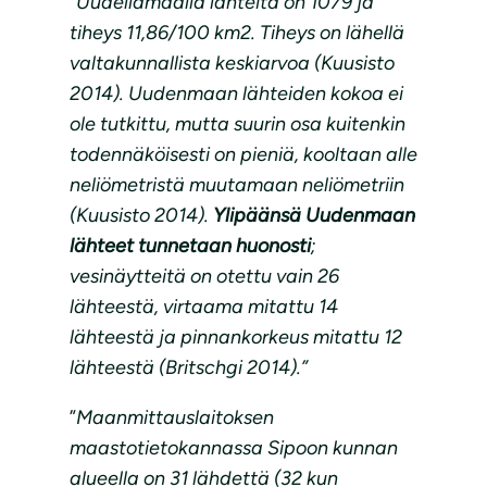
”
Uudellamaalla lähteitä on 1079 ja
tiheys 11,86/100 km2. Tiheys on lähellä
valtakunnallista keskiarvoa (Kuusisto
2014). Uudenmaan lähteiden kokoa ei
ole tutkittu, mutta suurin osa kuitenkin
todennäköisesti on pieniä, kooltaan alle
neliömetristä muutamaan neliömetriin
(Kuusisto 2014).
Ylipäänsä Uudenmaan
lähteet tunnetaan huonosti
;
vesinäytteitä on otettu vain 26
lähteestä, virtaama mitattu 14
lähteestä ja pinnankorkeus mitattu 12
lähteestä (Britschgi 2014).”
”
Maanmittauslaitoksen
maastotietokannassa Sipoon kunnan
alueella on 31 lähdettä (32 kun