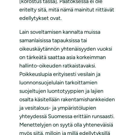
[korostus tässä]. Päätöksessä ei ole
eritelty sitä, mitä nämä mainitut riittävät
edellytykset ovat.
Lain soveltamisen kannalta muissa
samanlaisissa tapauksissa tai
oikeuskäytännön yhtenäisyyden vuoksi
on tärkeätä saattaa asia korkeimman
hallinto-oikeuden ratkaistavaksi.
Poikkeuslupia erityisesti vesilain ja
luonnonsuojelulain tarkoittamien
suojeltujen luontotyyppien ja lajien
osalta käsitellään rakentamishankkeiden
ja vesitalous- ja ympäristölupien
yhteydessä Suomessa erittäin runsaasti.
Menettelyjen on syytä olla yhteneväisiä
myös siitä, milloin ja millä edellytyksillä