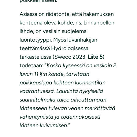
Asiassa on riidatonta, että hakemuksen
kohteena oleva kohde, ns. Linnanpellon
lähde, on vesilain suojelema
luontotyyppi. Myös luvanhakijan
teettämässä Hydrologisessa
tarkastelussa (Sweco 2023,
Liite 5
)
todetaan: ”
Koska kyseessä on vesilain 2.
luvun 11 §:n kohde, tarvitaan
poikkeuslupa kohteen luonnontilan
vaarantue
ssa. Louhinta nykyisellä
suunnitelmalla tulee aiheuttamaan
lähteeseen tulevan veden merkittävää
vähentymistä ja todennäköisesti
lähteen kuivumisen.
”