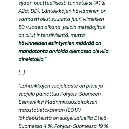
sijaan puutteellisesti tunnetuksi (A1 &
A2a: DD). Lähteikköjen häviäminen on
varmasti ollut suurinta juuri viimeisen
50 vuoden aikana, jolloin metsäojitus
on ollut intensiivisintä, mutta
hävinneiden esiintymien määrää on
mahdotonta arvioida olemassa olevilla
aineistoilla.
”
[…]
”
Lähteikköjen suojeluaste on pieni ja
suojelu painottuu Pohjois-Suomeen.
Esimerkiksi Maanmittauslaitoksen
maastotietokannan (2017)
lähdepisteistä on suojelualueilla Etelä-
Suomessa 4 %, Pohjois-Suomessa 19 %