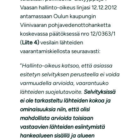
Vaasan hallinto-oikeus linjasi 12.12.2012
antamassaan Oulun kaupungin
Viinivaaran pohjavedenottohanketta
koskevassa päätöksessä nro 12/0363/1
(
Liite 4)
vesilain lähteiden
vaarantamiskiellosta seuraavasti:
”
Hallinto-oikeus katsoo, että asiassa
esitetyn selvityksen perusteella ei voida
varmuudella arvioida, vaarantuuko
lähteiden suojelutavoite.
Selvityksissä
ei ole tarkasteltu lähteiden kokoa ja
ominaisuuksia niin, että olisi
mahdollista arvioida toisiaan
vastaavien lähteiden esiintymistä
hankealueen sisällä ja alueen