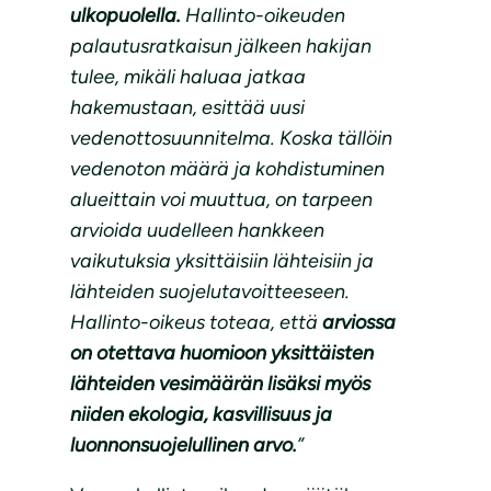
ulkopuolella.
Hallinto-oikeuden
palautusratkaisun jälkeen hakijan
tulee, mikäli haluaa jatkaa
hakemustaan, esittää uusi
vedenottosuunnitelma. Koska tällöin
vedenoton määrä ja kohdistuminen
alueittain voi muuttua, on tarpeen
arvioida uudelleen hankkeen
vaikutuksia yksittäisiin lähteisiin ja
lähteiden suojelutavoitteeseen.
Hallinto-oikeus toteaa, että
arviossa
on otettava huomioon yksittäisten
lähteiden vesimäärän lisäksi myös
niiden ekologia, kasvillisuus ja
luonnonsuojelullinen arvo.
”