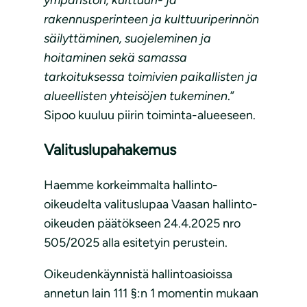
ympäristön, kulttuuri- ja
rakennusperinteen ja kulttuuriperinnön
säilyttäminen, suojeleminen ja
hoitaminen sekä samassa
tarkoituksessa toimivien paikallisten ja
alueellisten yhteisöjen tukeminen
.”
Sipoo kuuluu piirin toiminta-alueeseen.
Valituslupahakemus
Haemme korkeimmalta hallinto-
oikeudelta valituslupaa Vaasan hallinto-
oikeuden päätökseen 24.4.2025 nro
505/2025 alla esitetyin perustein.
Oikeudenkäynnistä hallintoasioissa
annetun lain 111 §:n 1 momentin mukaan