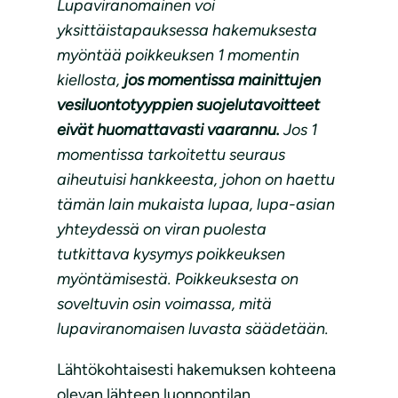
Lupaviranomainen voi
yksittäistapauksessa hakemuksesta
myöntää poikkeuksen 1 momentin
kiellosta,
jos momentissa mainittujen
vesiluontotyyppien suojelutavoitteet
eivät huomattavasti vaarannu.
Jos 1
momentissa tarkoitettu seuraus
aiheutuisi hankkeesta, johon on haettu
tämän lain mukaista lupaa, lupa-asian
yhteydessä on viran puolesta
tutkittava kysymys poikkeuksen
myöntämisestä. Poikkeuksesta on
soveltuvin osin voimassa, mitä
lupaviranomaisen luvasta säädetään.
Lähtökohtaisesti hakemuksen kohteena
olevan lähteen luonnontilan