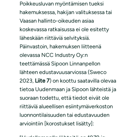
Poikkeusluvan myöntämisen tueksi
hakemuksessa, hakijan valituksessa tai
Vaasan hallinto-oikeuden asiaa
koskevassa ratkaisussa ei ole esitetty
läheskään riittäviä selvityksiä.
Päinvastoin, hakemuksen liitteenä
olevassa NCC Industry Oy:n
teettämässä Sipoon Linnanpellon
lähteen edustavuusarviossa (Sweco
2023,
Liite 7
) on koottu saatavilla olevaa
tietoa Uudenmaan ja Sipoon lähteistä ja
suoraan todettu, että tiedot eivät ole
riittäviä alueellisen esiintymäverkoston
luonnontilaisuuden tai edustavuuden
arviointiin [korostukset lisätty]: