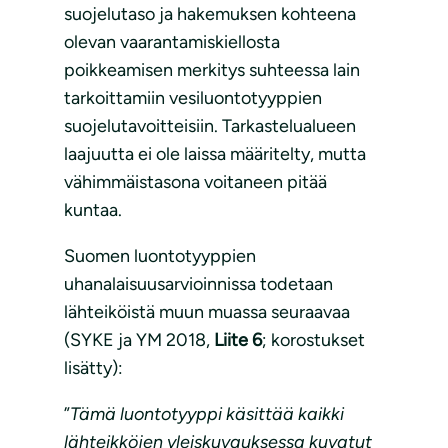
suojelutaso ja hakemuksen kohteena
olevan vaarantamiskiellosta
poikkeamisen merkitys suhteessa lain
tarkoittamiin vesiluontotyyppien
suojelutavoitteisiin. Tarkastelualueen
laajuutta ei ole laissa määritelty, mutta
vähimmäistasona voitaneen pitää
kuntaa.
Suomen luontotyyppien
uhanalaisuusarvioinnissa todetaan
lähteiköistä muun muassa seuraavaa
(SYKE ja YM 2018,
Liite 6
; korostukset
lisätty):
”
Tämä luontotyyppi käsittää kaikki
lähteikköjen yleiskuvauksessa kuvatut