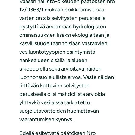
Vaasan hallinto-oikeuden päätöksen nro
12/0363/1 mukaan poikkeamislupaa
varten on siis selvitysten perusteella
pystyttävä arvioimaan hydrologisten
ominaisuuksien lisäksi ekologialtaan ja
kasvillisuudeltaan toisiaan vastaavien
vesiluontotyyppien esiintymistä
hankealueen sisällä ja alueen
ulkopuolella sekä arvioitava näiden
luonnonsuojelullista arvoa. Vasta näiden
riittävän kattavien selvitysten
perusteella olisi mahdollista arvioida
ylittyykö vesilaissa tarkoitettu
suojelutavoitteiden huomattavan
vaarantumisen kynnys.
Edellä esitetystä päätöksen Nro