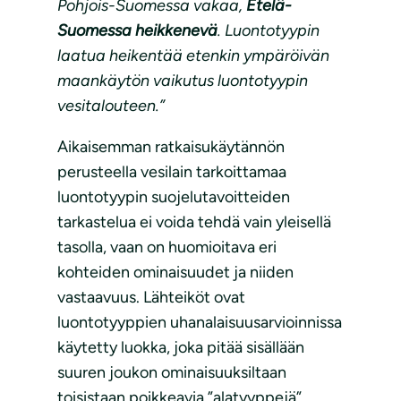
Pohjois-Suomessa vakaa,
Etelä-
Suomessa heikkenevä
. Luontotyypin
laatua heikentää etenkin ympäröivän
maankäytön vaikutus luontotyypin
vesitalouteen.”
Aikaisemman ratkaisukäytännön
perusteella vesilain tarkoittamaa
luontotyypin suojelutavoitteiden
tarkastelua ei voida tehdä vain yleisellä
tasolla, vaan on huomioitava eri
kohteiden ominaisuudet ja niiden
vastaavuus. Lähteiköt ovat
luontotyyppien uhanalaisuusarvioinnissa
käytetty luokka, joka pitää sisällään
suuren joukon ominaisuuksiltaan
toisistaan poikkeavia ”alatyyppejä”.