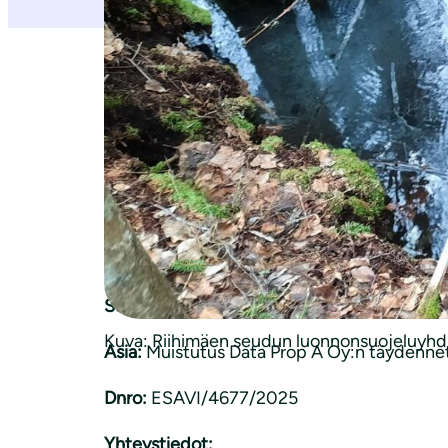
[
Päivitys
– YLE:n uutinen 30.3.2026:
Datake
[
Piirin alkuperäinen muistutus 15.4.2025 lö
MUISTUTUS 10.11.2025
Etelä-Suomen aluehallintovirasto, Ympärist
Suomen luonnonsuojeluliiton Uudenmaan pii
Kuva: Riihimäen seudun luonnonsuojeluyhdi
Asia:
Muistutus Data Prop A Oy:n täydennety
Dnro:
ESAVI/4677/2025
Yhteystiedot: