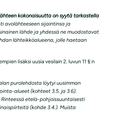
 lähteen kokonaisuutta on syytä tarkastella
sti avolähteeseen sijaintinsa ja
sinainen lähde ja yhdessä ne muodostavat
hdan lähteikköalueena, jolle haetaan
ien lisäksi uusia vesilain 2. luvun 11 §:n
Ojalan purolehdosta löytyi uusimman
pinta-alueet (kohteet 3.5. ja 3.6).
. Rinteessä etelä-pohjoissuuntaisesti
ispiirteitä (kohde 3.4.). Muista