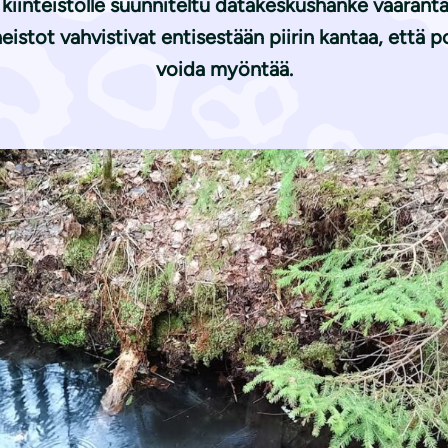
kiinteistölle suunniteltu datakeskushanke vaarantai
neistot vahvistivat entisestään piirin kantaa, että 
voida myöntää.