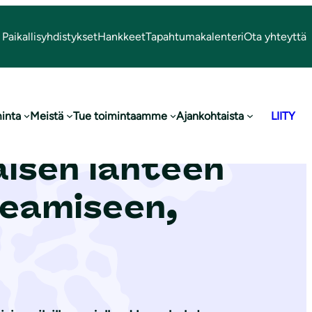
Paikallisyhdistykset
Hankkeet
Tapahtumakalenteri
Ota yhteyttä
inta
Meistä
Tue toimintaamme
Ajankohtaista
LIITY
äydennetystä
isen lähteen
keamiseen,