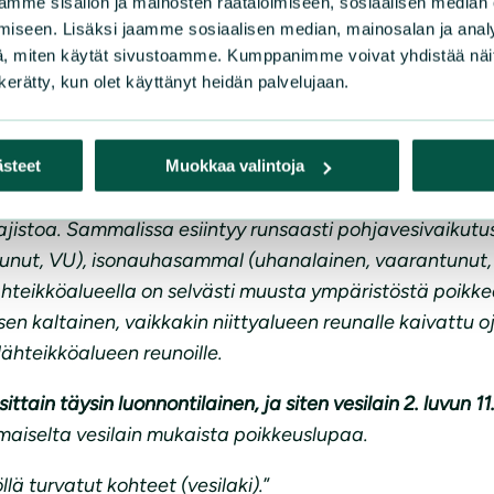
mme sisällön ja mainosten räätälöimiseen, sosiaalisen median
in 2 m x 1,5 m, veden lämpötila 6,7 astetta), josta pohj
iseen. Lisäksi jaamme sosiaalisen median, mainosalan ja analy
ihkumalla laajalta alueelta. Paikoin tihkupinnoilla on m
, miten käytät sivustoamme. Kumppanimme voivat yhdistää näitä t
n kerätty, kun olet käyttänyt heidän palvelujaan.
eydessä ajettu metsäkoneella, mutta lähteikkö on palau
ueeseen, jonka reunalla on oja.
avat muun muassa leskenlehti, purolitukka, mesiangervo, 
ästeet
Muokkaa valintoja
ate, joista erityisesti purolitukka ja suokeltto ovat läh
lajistoa. Sammalissa esiintyy runsaasti pohjavesivaikut
unut, VU), isonauhasammal (uhanalainen, vaarantunut,
teikköalueella on selvästi muusta ympäristöstä poikkea
sen kaltainen, vaikkakin niittyalueen reunalle kaivattu 
 lähteikköalueen reunoille.
ittain täysin luonnontilainen, ja siten vesilain 2. luvun 1
omaiselta vesilain mukaista poikkeuslupaa.
ä turvatut kohteet (vesilaki).
”