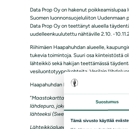
Data Prop Oy on hakenut poikkeamislupaa lu
Suomen luonnonsuojeluliiton Uudenmaan piir
Data Prop Oy on teettänyt alueella täyden
uudelleenkuulutettu nähtäville 2.10. -10.11.
Riihimäen Haapahuhdan alueelle, kaupungin o
tukevia toimintoja. Suuri osa kiinteistöstä ol
lähteikkö sekä hakijan teettämässä täydentäv
vesiluontotyyppikohteita. Vesilain lähdeluo
Haapahuhdan lähteikön kuvaus täydennetyssä
”
Maastokarttaan merkitty tunnettu kohde 
Suostumus
lähdepuro, joka purkaa vetensä Ojalan pur
lähteeksi (Sweco 2024,2025; Riihimäen ka
Tämä sivusto käyttää eväste
Lähteikköalueella on yksi selvärajainen all