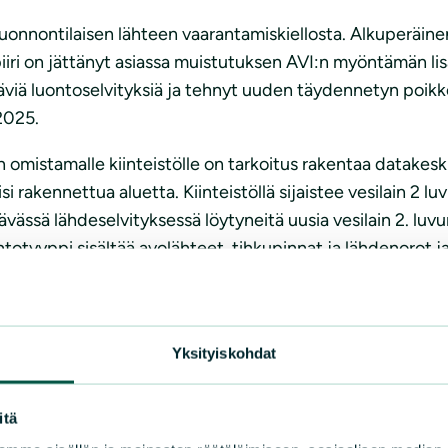
onnontilaisen lähteen vaarantamiskiellosta. Alkuperäin
i on jättänyt asiassa muistutuksen AVI:n myöntämän lis
täviä luontoselvityksiä ja tehnyt uuden täydennetyn poi
2025.
mistamalle kiinteistölle on tarkoitus rakentaa datakeskus
isi rakennettua aluetta. Kiinteistöllä sijaistee vesilain 2 
ässä lähdeselvityksessä löytyneitä uusia vesilain 2. luvun
ntotyyppi sisältää avolähteet, tihkupinnat ja lähdenorot j
 lähdeselvityksessä (Sweco 10.9.2025, lihavoinnit lisät
on avolähteiden ja tihkupintojen muodostama lähteikkö
Yksityiskohdat
olehdon puroon (kuva 7). Lähde on tunnistettu aiemmiss
upunki 2007).
itä
ikkolähde (kuva 8) (noin 3 m x 2 m, 60 cm syvä, veden lä