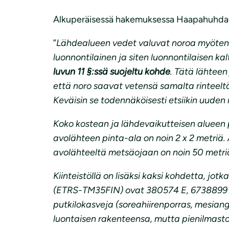
Alkuperäisessä hakemuksessa Haapahuhdan läht
”
Lähdealueen vedet valuvat noroa myöten p
luonnontilainen ja siten luonnontilaisen 
luvun 11 §:ssä suojeltu kohde
. Tätä lähtee
että noro saavat vetensä samalta rinteelt
Keväisin se todennäköisesti etsiikin uuden r
Koko kostean ja lähdevaikutteisen alueen p
avolähteen pinta-ala on noin 2 x 2 metriä.
avolähteeltä metsäojaan on noin 50 metri
Kiinteistöllä on lisäksi kaksi kohdetta, jo
(ETRS-TM35FIN) ovat 380574 E, 6738899 N 
putkilokasveja (soreahiirenporras, mesiang
luontaisen rakenteensa, mutta pienilmasto 