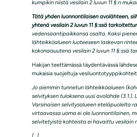
kumpikin niistä vesilain 2 luvun 11 §:n muka
Tätä yhden luonnontilaisen avolähteen, sii
yhtenä vesilain 2 luvun 11 §:ssä tarkoitet
vedensaantipaikkansa osalta. Kaksi pien
lähteikköalueen luoteeseen laskevan rint
kokonaisuutena vesilain 2 luvun 11 §:ssä t
Hakijan teettämässä täydentävässä lähdeselv
mukaisia suojeltuja vesiluontotyyppikohteit
Jo aiemmin tunnetun lähteikköalueen (koh
selvityksen tuloksena uusi avolähde (3.1.). 
Varsinaisen selvitysalueen eteläpuolelta ra
virtaavassa uoma ei ole luonnontilainen, m
selvitetyistä kohteista ei havaittu vesilain
[…]