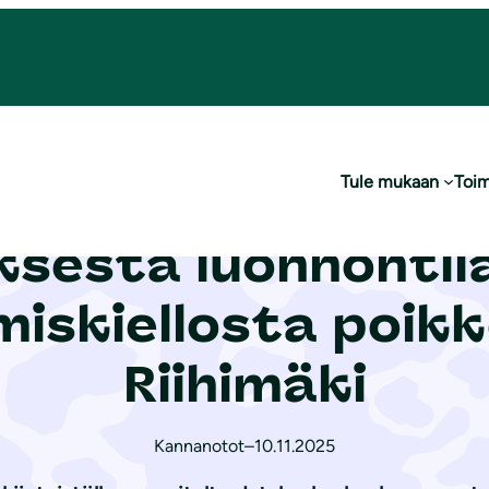
onnontilaisen lähteen vaarantamiskiellosta poikkeamiseen, Riihimäki
Tule mukaan
Toim
ata Prop A Oy:n t
sesta luonnontila
iskiellosta poik
Riihimäki
Kannanotot
–
10.11.2025