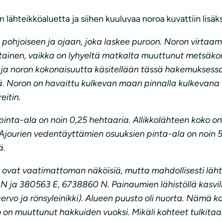
eikköaluetta ja siihen kuuluvaa noroa kuvattiin lisäksi s
ohjoiseen ja ojaan, joka laskee puroon. Noron virtaam
kaltainen, vaikka on lyhyeltä matkalta muuttunut metsäk
n ja noron kokonaisuutta käsitellään tässä hakemuksess
ä. Noron on havaittu kulkevan maan pinnalla kulkevana v
eitin.
inta-ala on noin 0,25 hehtaaria. Allikkolähteen koko on
 Ajourien vedentäyttämien osuuksien pinta-ala on noin 
ä.
tka ovat vaatimattoman näköisiä, mutta mahdollisesti läh
ja 380563 E, 6738860 N. Painaumien lähistöllä kasvilli
ervo ja rönsyleinikki). Alueen puusto oli nuorta. Nämä k
on muuttunut hakkuiden vuoksi. Mikäli kohteet tulkitaan 