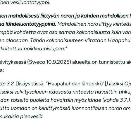
inen vesiluontotyyppi.
hen mahdollisesti liittyvän noron ja kahden mahdollisen
tuna lähdeluontotyyppinä.
Mahdollinen noro liittyy kiinteä
empää kohdetta ovat osa samaa kokonaisuutta kuin var
een alaosaan. Tähän kokonaisuuteen viitataan Haapahu
arkoitettua poikkeamislupaa.”
ityksessä (Sweco 10.9.2025) alueelta on tunnistettu aiemp
a:
de 3.2.
[lisäys tässä: ”Haapahuhdan lähteikkö”]
) lisäksi 
Lisäksi selvitysalueen itäosasta rinteestä havaittiin tihku
dan toiselta puolelta havaittiin myös lähde (kohde 3.7.)
utta uomaan on kehittymässä luonnontilaisen noron omina
 mukaisia pienvesiä.