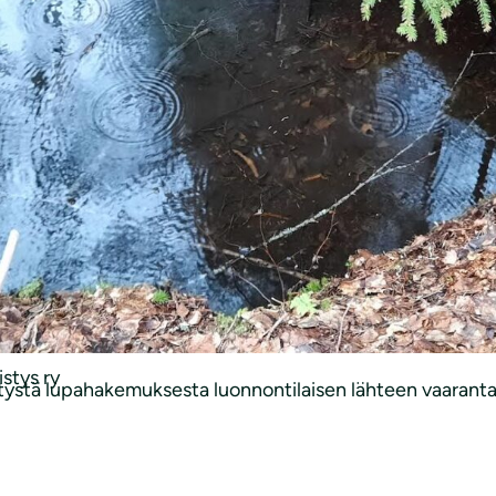
skusyhtiö vetäytyi suunnitelmista – Riihimäen luonnont
ytyy
täältä
.
]
öluvat
ri ry
stys ry
stä lupahakemuksesta luonnontilaisen lähteen vaarantam