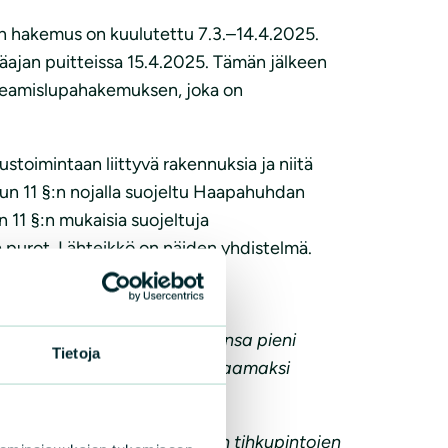
en hakemus on kuulutettu 7.3.–14.4.2025.
äajan puitteissa 15.4.2025. Tämän jälkeen
kkeamislupahakemuksen, joka on
toimintaan liittyvä rakennuksia ja niitä
luvun 11 §:n nojalla suojeltu Haapahuhdan
 11 §:n mukaisia suojeltuja
a purot. Lähteikkö on näiden yhdistelmä.
ty):
kokonaisuus, josta saa alkunsa pieni
Tietoja
a selvityksissä vesilain suojaamaksi
mpötila 8,3 astetta) ja toinen tihkupintojen