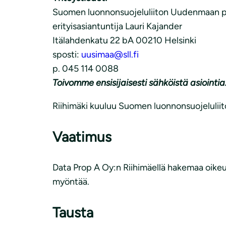
Suomen luonnonsuojeluliiton Uudenmaan pii
erityisasiantuntija Lauri Kajander
Itälahdenkatu 22 bA 00210 Helsinki
sposti:
uusimaa@sll.fi
p. 045 114 0088
Toivomme ensisijaisesti sähköistä asiointia
Riihimäki kuuluu Suomen luonnonsuojeluliit
Vaatimus
Data Prop A Oy:n Riihimäellä hakemaa oikeutt
myöntää.
Tausta