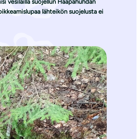
si vesilailla suojellun Haapahuhdan
poikkeamislupaa lähteikön suojelusta ei