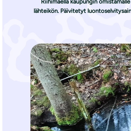
Riihimäellä kaupungin omistamalle 
lähteikön. Päivitetyt luontoselvitysai