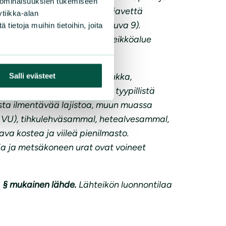
 ominaisuuksien tukemiseen
avettä purkautuu. Lisäksi pohjavettä
tiikka-alan
yös pieniä avovesipintoja (kuva 9).
ietoja muihin tietoihin, joita
tunut häiriöstä hyvin. Lähteikköalue
ojakellukka, suokeltto, lillukka,
Salli evästeet
teisyyden ilmentäjiä ja muut tyypillistä
usta ilmentävää lajistoa, muun muassa
 VU), tihkulehväsammal, hetealvesammal,
va kostea ja viileä pienilmasto.
oja ja metsäkoneen urat ovat voineet
1. § mukainen lähde.
Lähteikön luonnontilaa