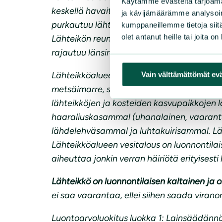
Käytämme evästeitä tarjoama
keskellä havaittavissa oleva lähdeallas (no
ja kävijämäärämme analysoim
purkautuu lähteikköalueella maan pinnalle t
kumppaneillemme tietoja siitä
olet antanut heille tai joita o
Lähteikön reunasta on metsähakkuiden yht
rajautuu länsireunalta avonaiseen niittyal
Lähteikköalueen putkilokasvillisuutta edust
Vain välttämättömät ev
metsäimarre, suo-ohdake, lehtotähtimö ja ra
lähteikköjen ja kosteiden kasvupaikkojen 
haaraliuskasammal (uhanalainen, vaarant
lähdelehväsammal ja luhtakuirisammal. Läh
Lähteikköalueen vesitalous on luonnontilai
aiheuttaa jonkin verran häiriötä erityisesti
Lähteikkö on luonnontilaisen kaltainen ja os
ei saa vaarantaa, ellei siihen saada viran
Luontoarvoluokitus luokka 1: Lainsäädännöll