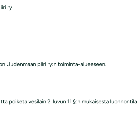
ri ry
.
on Uudenmaan piiri ry:n toiminta-alueeseen.
a poiketa vesilain 2. luvun 11 §:n mukaisesta luonnontila