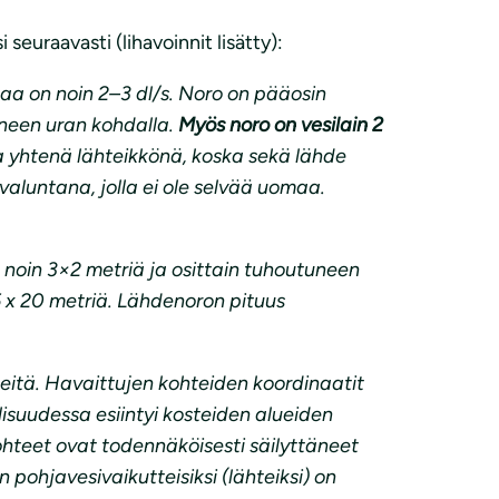
euraavasti (lihavoinnit lisätty):
aa on noin 2–3 dl/s. Noro on pääosin
oneen uran kohdalla.
Myös noro on vesilain 2
a yhtenä lähteikkönä, koska sekä lähde
aluntana, jolla ei ole selvää uomaa.
 noin 3×2 metriä ja osittain tuhoutuneen
5 x 20 metriä. Lähdenoron pituus
teitä. Havaittujen kohteiden koordinaatit
suudessa esiintyi kosteiden alueiden
ohteet ovat todennäköisesti säilyttäneet
pohjavesivaikutteisiksi (lähteiksi) on