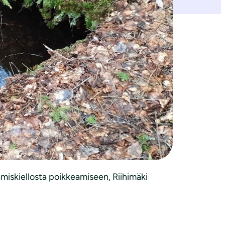
ilainen lähdealue säästyi
]
iskiellosta poikkeamiseen, Riihimäki