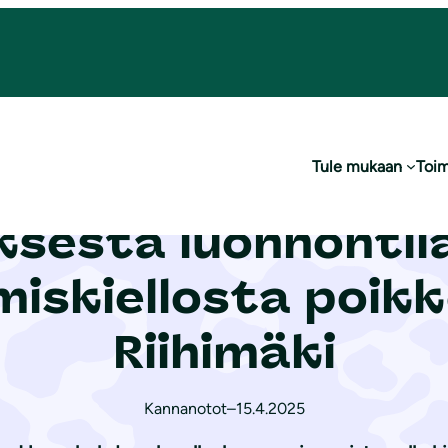
ilaisen lähteen vaarantamiskiellosta poikkeamiseen, Riihimäki
Tule mukaan
Toim
tutus Data Prop A
sesta luonnontila
iskiellosta poik
Riihimäki
Kannanotot
–
15.4.2025