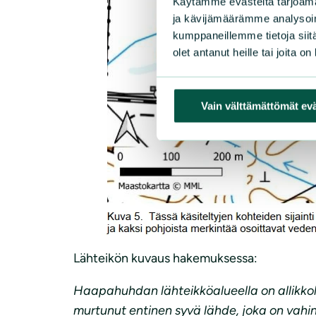
Käytämme evästeitä tarjoama
ja kävijämäärämme analysoim
kumppaneillemme tietoja siitä
olet antanut heille tai joita o
Vain välttämättömät ev
Lähteikön kuvaus hakemuksessa:
Haapahuhdan lähteikköalueella on allikkol
murtunut entinen syvä lähde, joka on vahin