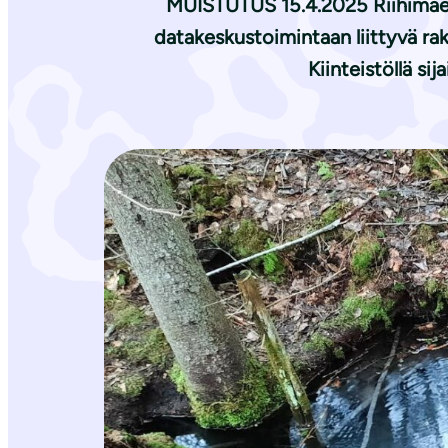
MUISTUTUS 15.4.2025 Riihimäen 
datakeskustoimintaan liittyvä rake
Kiinteistöllä si