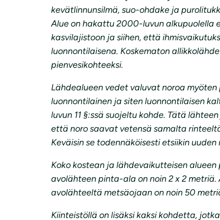
kevätlinnunsilmä, suo-ohdake ja purolitukka
Alue on hakattu 2000-luvun alkupuolella 
kasvilajistoon ja siihen, että ihmisvaikut
luonnontilaisena. Koskematon allikkolähde ar
pienvesikohteeksi.
Lähdealueen vedet valuvat noroa myöten po
luonnontilainen ja siten luonnontilaisen k
luvun 11 §:ssä suojeltu kohde. Tätä lähte
että noro saavat vetensä samalta rinteelt
Keväisin se todennäköisesti etsiikin uuden r
Koko kostean ja lähdevaikutteisen alueen p
avolähteen pinta-ala on noin 2 x 2 metriä.
avolähteeltä metsäojaan on noin 50 metri
Kiinteistöllä on lisäksi kaksi kohdetta, jo