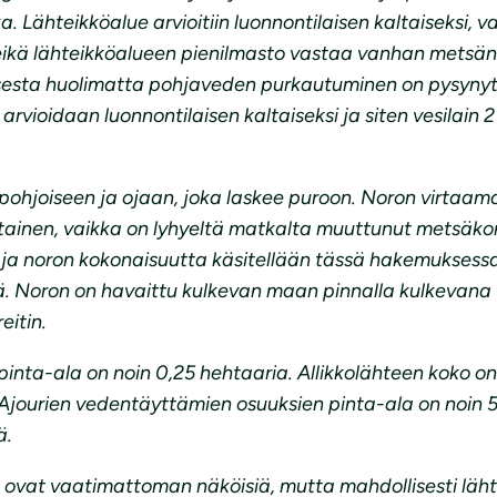
. Lähteikköalue arvioitiin luonnontilaisen kaltaiseksi, v
eikä lähteikköalueen pienilmasto vastaa vanhan metsän 
uksesta huolimatta pohjaveden purkautuminen on pysynyt 
vioidaan luonnontilaisen kaltaiseksi ja siten vesilain 2 
hjoiseen ja ojaan, joka laskee puroon. Noron virtaama
altainen, vaikka on lyhyeltä matkalta muuttunut metsäko
en ja noron kokonaisuutta käsitellään tässä hakemuksess
ä. Noron on havaittu kulkevan maan pinnalla kulkevana v
eitin.
inta-ala on noin 0,25 hehtaaria. Allikkolähteen koko on
 Ajourien vedentäyttämien osuuksien pinta-ala on noin 
ä.
tka ovat vaatimattoman näköisiä, mutta mahdollisesti läh