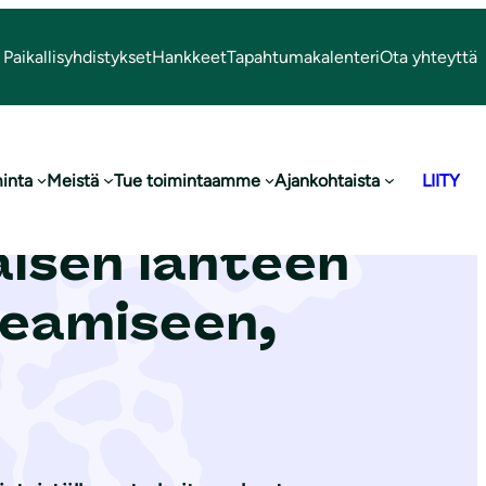
Paikallisyhdistykset
Hankkeet
Tapahtumakalenteri
Ota yhteyttä
inta
Meistä
Tue toimintaamme
Ajankohtaista
LIITY
 Oy:n
isen lähteen
keamiseen,