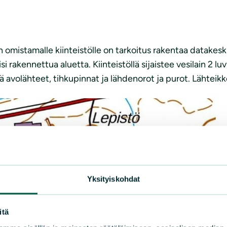
mistamalle kiinteistölle on tarkoitus rakentaa datakeskus
isi rakennettua aluetta. Kiinteistöllä sijaistee vesilain 2 
ää avolähteet, tihkupinnat ja lähdenorot ja purot. Lähteik
Yksityiskohdat
itä