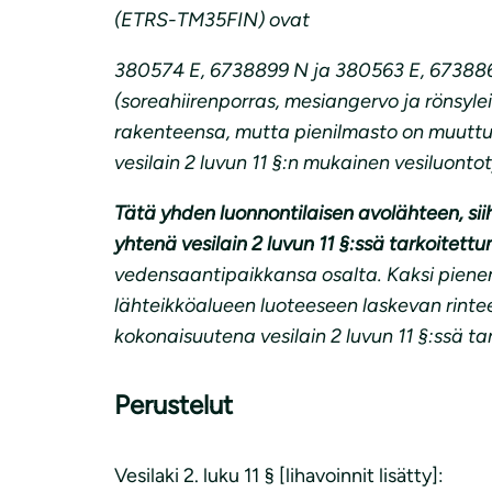
(ETRS-TM35FIN) ovat
380574 E, 6738899 N ja 380563 E, 6738860 
(soreahiirenporras, mesiangervo ja rönsyle
rakenteensa, mutta pienilmasto on muuttunu
vesilain 2 luvun 11 §:n mukainen vesiluonto
Tätä yhden luonnontilaisen avolähteen, sii
yhtenä vesilain 2 luvun 11 §:ssä tarkoitet
vedensaantipaikkansa osalta. Kaksi pien
lähteikköalueen luoteeseen laskevan rint
kokonaisuutena vesilain 2 luvun 11 §:ssä t
Perustelut
Vesilaki 2. luku 11 § [lihavoinnit lisätty]: