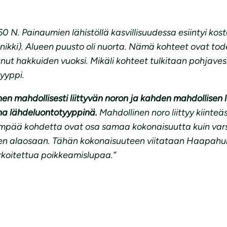
N. Painaumien lähistöllä kasvillisuudessa esiintyi kost
inikki). Alueen puusto oli nuorta. Nämä kohteet ovat tod
t hakkuiden vuoksi. Mikäli kohteet tulkitaan pohjavesiva
tyyppi.
hen mahdollisesti liittyvän noron ja kahden mahdollisen
tuna lähdeluontotyyppinä.
Mahdollinen noro liittyy kiinteä
empää kohdetta ovat osa samaa kokonaisuutta kuin var
een alaosaan. Tähän kokonaisuuteen viitataan Haapahu
arkoitettua poikkeamislupaa.”