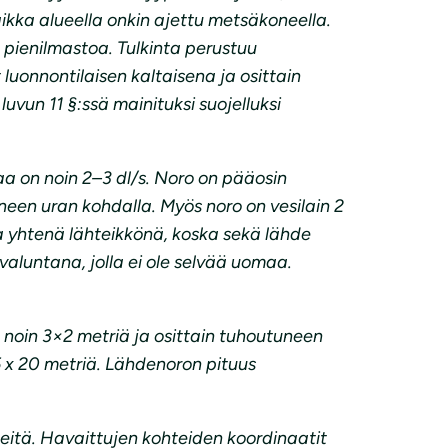
aikka alueella onkin ajettu metsäkoneella.
pienilmastoa. Tulkinta perustuu
luonnontilaisen kaltaisena ja osittain
luvun 11 §:ssä mainituksi suojelluksi
a on noin 2–3 dl/s. Noro on pääosin
neen uran kohdalla. Myös noro on vesilain 2
a yhtenä lähteikkönä, koska sekä lähde
aluntana, jolla ei ole selvää uomaa.
 noin 3×2 metriä ja osittain tuhoutuneen
5 x 20 metriä. Lähdenoron pituus
teitä. Havaittujen kohteiden koordinaatit