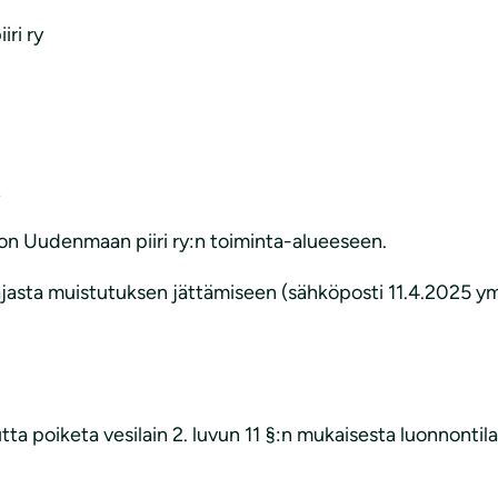
ri ry
.
on Uudenmaan piiri ry:n toiminta-alueeseen.
asta muistutuksen jättämiseen (sähköposti 11.4.2025 ymp
a poiketa vesilain 2. luvun 11 §:n mukaisesta luonnontila