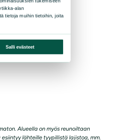
 ominaisuuksien tukemiseen
tiikka-alan
ietoja muihin tietoihin, joita
Salli evästeet
maton. Alueella on myös reunoiltaan
intyy lähteille tyypillistä lajistoa, mm.