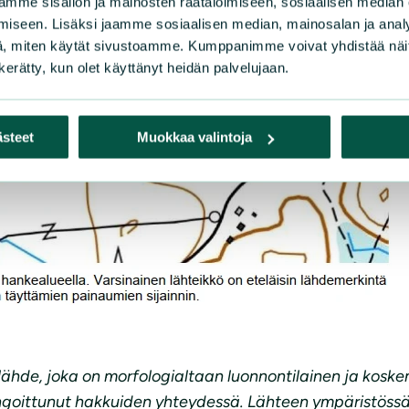
mme sisällön ja mainosten räätälöimiseen, sosiaalisen median
iseen. Lisäksi jaamme sosiaalisen median, mainosalan ja analy
, miten käytät sivustoamme. Kumppanimme voivat yhdistää näitä t
n kerätty, kun olet käyttänyt heidän palvelujaan.
ästeet
Muokkaa valintoja
ähde, joka on morfologialtaan luonnontilainen ja koske
goittunut hakkuiden yhteydessä. Lähteen ympäristössä esi