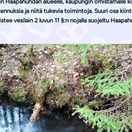
Haapahuhdan alueelle, kaupungin omistamalle kiin
nnuksia ja niitä tukevia toimintoja. Suuri osa kiint
jaistee vesilain 2 luvun 11 §:n nojalla suojeltu Haapa