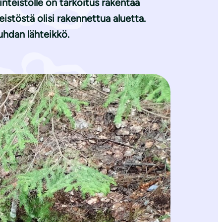
teistölle on tarkoitus rakentaa
eistöstä olisi rakennettua aluetta.
huhdan lähteikkö.