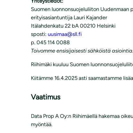
Yhteystiedot:
Suomen luonnonsuojeluliiton Uudenmaan pii
erityisasiantuntija Lauri Kajander
Itälahdenkatu 22 bA 00210 Helsinki
sposti:
uusimaa@sll.fi
p. 045 114 0088
Toivomme ensisijaisesti sähköistä asiointia
Riihimäki kuuluu Suomen luonnonsuojeluliit
Kiitämme 16.4.2025 asti saamastamme lisäaj
Vaatimus
Data Prop A Oy:n Riihimäellä hakemaa oikeutt
myöntää.