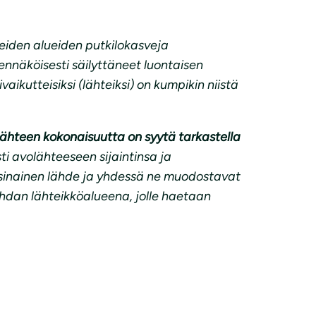
eiden alueiden putkilokasveja
ennäköisesti säilyttäneet luontaisen
ikutteisiksi (lähteiksi) on kumpikin niistä
 lähteen kokonaisuutta on syytä tarkastella
sti avolähteeseen sijaintinsa ja
sinainen lähde ja yhdessä ne muodostavat
hdan lähteikköalueena, jolle haetaan