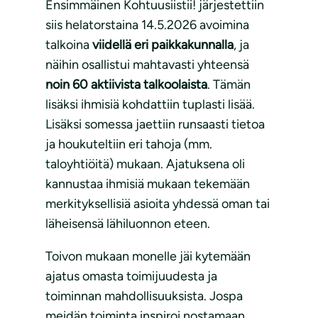
Ensimmäinen Kohtuusiistii! järjestettiin
siis helatorstaina 14.5.2026 avoimina
talkoina
viidellä eri paikkakunnalla
, ja
näihin osallistui mahtavasti yhteensä
noin 60 aktiivista talkoolaista
. Tämän
lisäksi ihmisiä kohdattiin tuplasti lisää.
Lisäksi somessa jaettiin runsaasti tietoa
ja houkuteltiin eri tahoja (mm.
taloyhtiöitä) mukaan. Ajatuksena oli
kannustaa ihmisiä mukaan tekemään
merkityksellisiä asioita yhdessä oman tai
läheisensä lähiluonnon eteen.
Toivon mukaan monelle jäi kytemään
ajatus omasta toimijuudesta ja
toiminnan mahdollisuuksista. Jospa
meidän toiminta inspiroi nostamaan