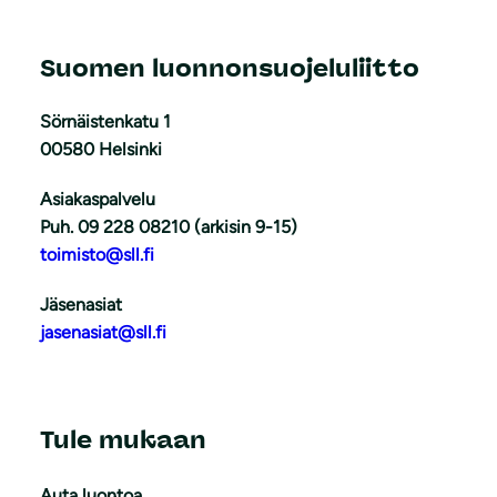
Suomen luonnonsuojeluliitto
Sörnäistenkatu 1
00580 Helsinki
Asiakaspalvelu
Puh. 09 228 08210 (arkisin 9-15)
toimisto@sll.fi
Jäsenasiat
jasenasiat@sll.fi
Tule mukaan
Auta luontoa