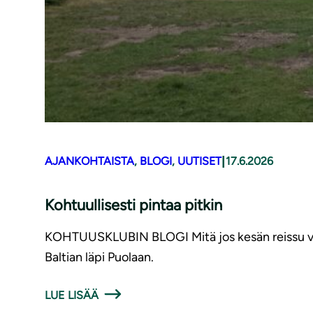
|
AJANKOHTAISTA
, 
BLOGI
, 
UUTISET
17.6.2026
Kohtuullisesti pintaa pitkin
KOHTUUSKLUBIN BLOGI Mitä jos kesän reissu voisiki
Baltian läpi Puolaan.
LUE LISÄÄ