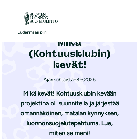
S
i
Etusivu
|
Ajankohtaista
|
Mikä (Kohtuusklubin) kevät!
i
r
Uudenmaan piiri
Mikä
r
y
(Kohtuusklubin)
s
kevät!
i
s
Ajankohtaista
–
8.6.2026
ä
Mikä kevät! Kohtuusklubin kevään
l
t
projektina oli suunnitella ja järjestää
ö
omannäköinen, matalan kynnyksen,
ö
luonnonsuojelutapahtuma. Lue,
n
miten se meni!