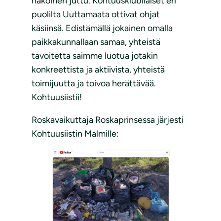
näköinen juttu. Kohtuusklubilaiset eri
puolilta Uuttamaata ottivat ohjat
käsiinsä. Edistämällä jokainen omalla
paikkakunnallaan samaa, yhteistä
tavoitetta saimme luotua jotakin
konkreettista ja aktiivista, yhteistä
toimijuutta ja toivoa herättävää.
Kohtuusiistii!
Roskavaikuttaja Roskaprinsessa järjesti
Kohtuusiistin Malmille: