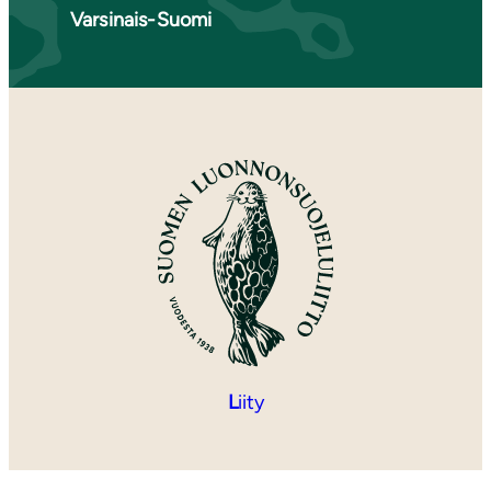
Varsinais-Suomi
L
iity