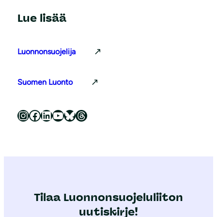
Lue lisää
Luonnonsuojelija
Suomen Luonto
Luonnonsuojeluliitto Instagramissa
Luonnonsuojeluliitto Facebookissa
Luonnonsuojeluliitto LinkedInissä
Luonnonsuojeluliiton YouTube-kanava
Luonnonsuojeluliitto Blueskyssa
Luonnonsuojeluliitto Threadsissa
Tilaa Luonnonsuojeluliiton
uutiskirje!