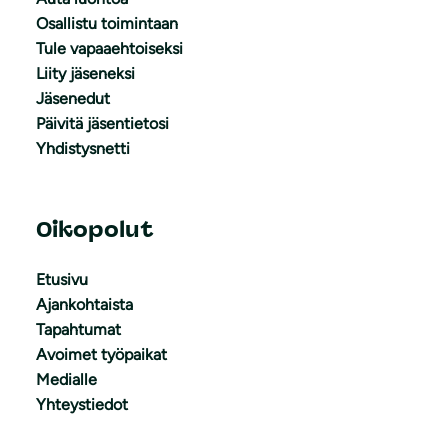
Osallistu toimintaan
Tule vapaaehtoiseksi
Liity jäseneksi
Jäsenedut
Päivitä jäsentietosi
Yhdistysnetti
Oikopolut
Etusivu
Ajankohtaista
Tapahtumat
Avoimet työpaikat
Medialle
Yhteystiedot