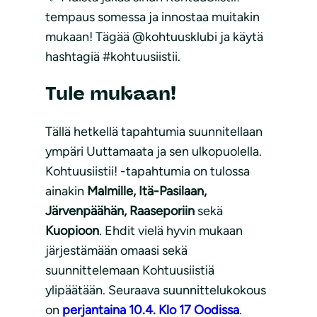
tempaus somessa ja innostaa muitakin
mukaan! Tägää @kohtuusklubi ja käytä
hashtagiä #kohtuusiistii.
Tule mukaan!
Tällä hetkellä tapahtumia suunnitellaan
ympäri Uuttamaata ja sen ulkopuolella.
Kohtuusiistii! -tapahtumia on tulossa
ainakin
Malmille, Itä-Pasilaan,
Järvenpäähän, Raaseporiin
sekä
Kuopioon
. Ehdit vielä hyvin mukaan
järjestämään omaasi sekä
suunnittelemaan Kohtuusiistiä
ylipäätään. Seuraava suunnittelukokous
on
perjantaina 10.4. Klo 17 Oodissa
.