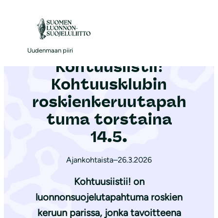
S
i
Etusivu
|
Ajankohtaista
|
Kohtuusiistii! Kohtuusklubin roskienkeruutapahtuma torstaina 14.5.
i
r
Uudenmaan piiri
Kohtuusiistii!
r
y
Kohtuusklubin
s
roskienkeruutapah
i
tuma torstaina
s
ä
14.5.
l
t
Ajankohtaista
–
26.3.2026
ö
Kohtuusiistii! on
ö
luonnonsuojelutapahtuma roskien
n
keruun parissa, jonka tavoitteena