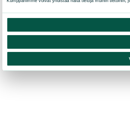
Kumppanimme voivat yhdistää näitä tietoja muihin tietoihin, joi