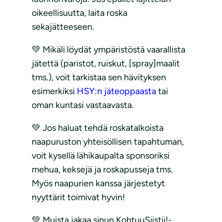
oikeellisuutta, laita roska
sekajätteeseen.
💚 Mikäli löydät ympäristöstä vaarallista
jätettä (paristot, ruiskut, [spray]maalit
tms.), voit tarkistaa sen hävityksen
esimerkiksi
HSY:n jäteoppaasta
tai
oman kuntasi vastaavasta.
💚 Jos haluat tehdä roskatalkoista
naapuruston yhteisöllisen tapahtuman,
voit kysellä lähikaupalta sponsoriksi
mehua, keksejä ja roskapusseja tms.
Myös naapurien kanssa järjestetyt
nyyttärit toimivat hyvin!
💚 Muista jakaa sinun KohtuuSiistii!-