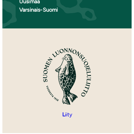
Uusimaa
Varsinais-Suomi
L
iity