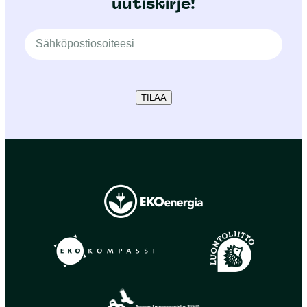
uutiskirje!
TILAA