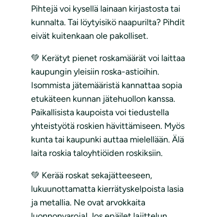
Pihtejä voi kysellä lainaan kirjastosta tai
kunnalta. Tai löytyisikö naapurilta? Pihdit
eivät kuitenkaan ole pakolliset.
💚 Kerätyt pienet roskamäärät voi laittaa
kaupungin yleisiin roska-astioihin.
Isommista jätemääristä kannattaa sopia
etukäteen kunnan jätehuollon kanssa.
Paikallisista kaupoista voi tiedustella
yhteistyötä roskien hävittämiseen. Myös
kunta tai kaupunki auttaa mielellään. Älä
laita roskia taloyhtiöiden roskiksiin.
💚 Kerää roskat sekajätteeseen,
lukuunottamatta kierrätyskelpoista lasia
ja metallia. Ne ovat arvokkaita
luonnonvaroja! Jos epäilet lajittelun