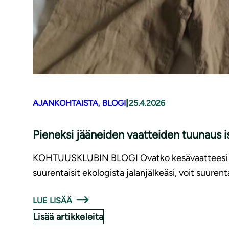
|
AJANKOHTAISTA
, 
BLOGI
25.4.2026
Pieneksi jääneiden vaatteiden tuunaus 
KOHTUUSKLUBIN BLOGI Ovatko kesävaatteesi kutist
suurentaisit ekologista jalanjälkeäsi, voit suurent
LUE LISÄÄ
Lisää artikkeleita