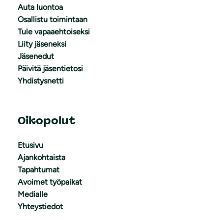
Auta luontoa
Osallistu toimintaan
Tule vapaaehtoiseksi
Liity jäseneksi
Jäsenedut
Päivitä jäsentietosi
Yhdistysnetti
Oikopolut
Etusivu
Ajankohtaista
Tapahtumat
Avoimet työpaikat
Medialle
Yhteystiedot