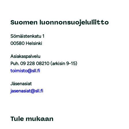
Suomen luonnonsuojeluliitto
Sörnäistenkatu 1
00580 Helsinki
Asiakaspalvelu
Puh. 09 228 08210 (arkisin 9-15)
toimisto@sll.fi
Jäsenasiat
jasenasiat@sll.fi
Tule mukaan