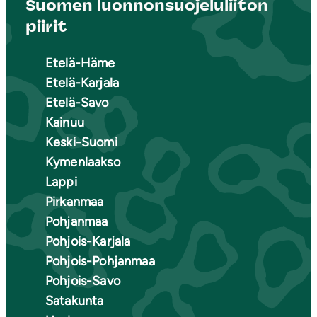
Suomen luonnonsuojeluliiton
piirit
Etelä-Häme
Etelä-Karjala
Etelä-Savo
Kainuu
Keski-Suomi
Kymenlaakso
Lappi
Pirkanmaa
Pohjanmaa
Pohjois-Karjala
Pohjois-Pohjanmaa
Pohjois-Savo
Satakunta