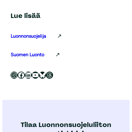
Lue lisää
Luonnonsuojelija
Suomen Luonto
Luonnonsuojeluliitto Instagramissa
Luonnonsuojeluliitto Facebookissa
Luonnonsuojeluliitto LinkedInissä
Luonnonsuojeluliiton YouTube-kanava
Luonnonsuojeluliitto Blueskyssa
Luonnonsuojeluliitto Threadsissa
Tilaa Luonnonsuojeluliiton