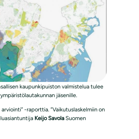
en luonnonsuojeluliiton Uudenmaan piiri ja
oiteltu mutta esimerkiksi lähiluonnossa
aihtoehdon mukaisesti.
llisten vaikutusten arviointia
un kansallisen kaupunkipuiston
allisen kaupunkipuiston valmistelua tulee
iympäristölautakunnan jäsenille.
rviointi” -raporttia. ”Vaikutuslaskelmiin on
luasiantuntija
Keijo Savola
Suomen