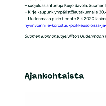
– suojeluasiantuntija Keijo Savola, Suomen
– Kirje kaupunkiympäristölautakunnalle 3
– Uudenmaan piirin tiedote 8.4.2020 lähime
hyvinvoinnille-korostuu-poikkeusoloissa-j
Suomen luonnonsuojeluliiton Uudenmaan pi
Ajankohtaista