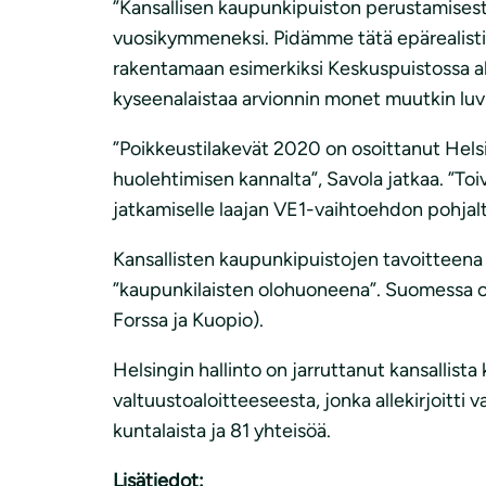
”Kansallisen kaupunkipuiston perustamisest
vuosikymmeneksi. Pidämme tätä epärealistise
rakentamaan esimerkiksi Keskuspuistossa al
kyseenalaistaa arvionnin monet muutkin luv
”Poikkeustilakevät 2020 on osoittanut Hels
huolehtimisen kannalta”, Savola jatkaa. ”T
jatkamiselle laajan VE1-vaihtoehdon pohjalt
Kansallisten kaupunkipuistojen tavoitteena
”kaupunkilaisten olohuoneena”. Suomessa on
Forssa ja Kuopio).
Helsingin hallinto on jarruttanut kansallist
valtuustoaloitteeseesta, jonka allekirjoitti
kuntalaista ja 81 yhteisöä.
Lisätiedot: