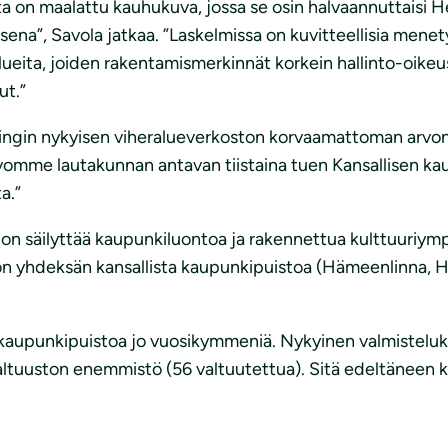
a on maalattu kauhukuva, jossa se osin halvaannuttaisi H
na”, Savola jatkaa. ”Laskelmissa on kuvitteellisia menetyk
ueita, joiden rakentamismerkinnät korkein hallinto-oike
ut.”
ingin nykyisen viheralueverkoston korvaamattoman arvon h
oivomme lautakunnan antavan tiistaina tuen Kansallisen k
a.”
 on säilyttää kaupunkiluontoa ja rakennettua kulttuuriym
 yhdeksän kansallista kaupunkipuistoa (Hämeenlinna, Hei
a kaupunkipuistoa jo vuosikymmeniä. Nykyinen valmisteluki
 valtuuston enemmistö (56 valtuutettua). Sitä edeltäneen ku