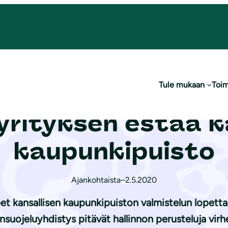
allinnon yrityksen estää kansallinen kaupunkipuisto
Tule mukaan
Toim
o­je­li­jat tyrmääv
 yrityksen estää k
kaupunkipuisto
Ajankohtaista
–
2.5.2020
eet kansallisen kaupunkipuiston valmistelun lopett
uojeluyhdistys pitävät hallinnon perusteluja virheel