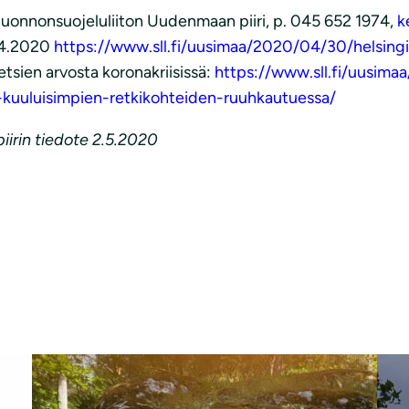
 luonnonsuojeluliiton Uudenmaan piiri, p. 045 652 1974,
k
0.4.2020
https://www.sll.fi/uusimaa/2020/04/30/helsingi
tsien arvosta koronakriisissä:
https://www.sll.fi/uusim
a-kuuluisimpien-retkikohteiden-ruuhkautuessa/
irin tiedote 2.5.2020