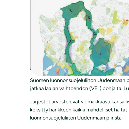
Helsingin virkamiehet ovat esittäneet kan
Helsingin luonnonsuojeluyhdistys pitävät hal
ulkoilun terveyshyötyjä ei ole arvoitu. Jä
Helsingin kaupunkiympäristölautakunta käsit
kokouksessaan tiistaina 5.5.2020. Kaupunkiy
perustaminen. Sen sijasta tehtäisiin suppea j
Suomen luonnonsuojeluliiton Uudenmaan piir
jatkaa laajan vaihtoehdon (VE1) pohjalta. L
Järjestöt arvostelevat voimakkaasti kansalli
keksitty hankkeen kaikki mahdolliset haitat
luonnonsuojeluliiton Uudenmaan piiristä.