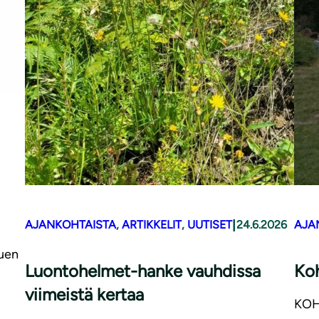
|
AJANKOHTAISTA
, 
ARTIKKELIT
, 
UUTISET
24.6.2026
AJA
.
tuen
Luontohelmet-hanke vauhdissa
Koh
viimeistä kertaa
KOH