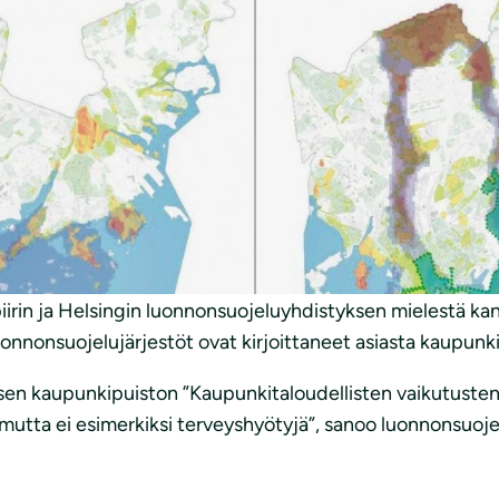
sallisen kaupunkipuiston valmistelun lopettamista. Suom
linnon perusteluja virheellisinä. Puiston haittoja on lii
rjestöjen mielestä puisto tulee perustaa nyt laajimman v
telee kansallisen kaupunkipuiston esiselvitystä ja taloude
mpäristön toimialajohtajan esitys on hylätä lailla turvat
a lain turvaa vailla oleva ”Helsingin kaupunkipuisto”.
in ja Helsingin luonnonsuojeluyhdistyksen mielestä kans
uonnonsuojelujärjestöt ovat kirjoittaneet asiasta kaupunk
sen kaupunkipuiston ”Kaupunkitaloudellisten vaikutusten a
 mutta ei esimerkiksi terveyshyötyjä”, sanoo luonnonsuoje