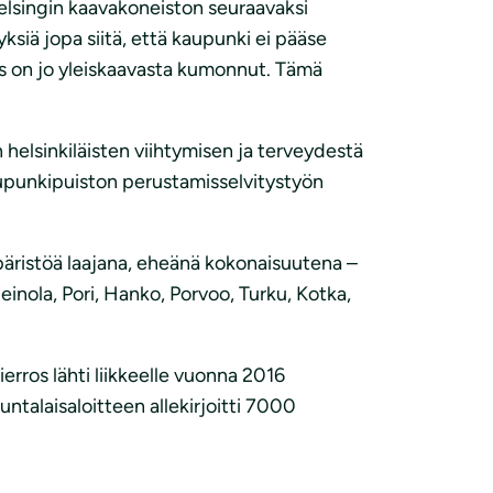
elsingin kaavakoneiston seuraavaksi
siä jopa siitä, että kaupunki ei pääse
us on jo yleiskaavasta kumonnut. Tämä
elsinkiläisten viihtymisen ja terveydestä
aupunkipuiston perustamisselvitystyön
päristöä laajana, eheänä kokonaisuutena –
nola, Pori, Hanko, Porvoo, Turku, Kotka,
erros lähti liikkeelle vuonna 2016
ntalaisaloitteen allekirjoitti 7000