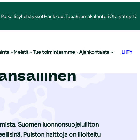
Paikallisyhdistykset
Hankkeet
Tapahtumakalenteri
Ota yhteyttä
inta
Meistä
Tue toimintaamme
Ajankohtaista
LIITY
ät Helsingin
ansallinen
amista. Suomen luonnonsuojeluliiton
lisinä. Puiston haittoja on liioiteltu