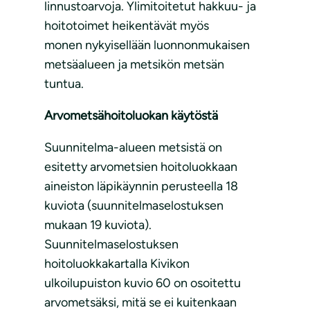
linnustoarvoja. Ylimitoitetut hakkuu- ja
hoitotoimet heikentävät myös
monen nykyisellään luonnonmukaisen
metsäalueen ja metsikön metsän
tuntua.
Arvometsähoitoluokan käytöstä
Suunnitelma-alueen metsistä on
esitetty arvometsien hoitoluokkaan
aineiston läpikäynnin perusteella 18
kuviota (suunnitelmaselostuksen
mukaan 19 kuviota).
Suunnitelmaselostuksen
hoitoluokkakartalla Kivikon
ulkoilupuiston kuvio 60 on osoitettu
arvometsäksi, mitä se ei kuitenkaan