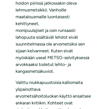
hoidon piirissä jatkossakin oleva
lehmusmetsikkö. Vanhoille
maatalousmaille luontaisesti
kehittyneet,
monipuulajiset ja osin runsaasti
lahopuuta sisältävät lehdot eivät
suunnitelmassa ole arvometsiksi sen
sijaan kelvanneet. Kuten eivät
myöskään useat METSO-selvityksessä
arvokkaaksi todetut lehto- ja
kangasmetsäkuviot.
Valittu niukkapuustoisia kalliomaita
ylipainottava
arvometsähoitoluokan käyttö ansaitsee
ankaran kritiikin. Kohteet ovat