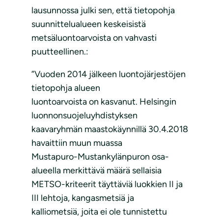
lausunnossa julki sen, että tietopohja
suunnittelualueen keskeisistä
metsäluontoarvoista on vahvasti
puutteellinen.:
”Vuoden 2014 jälkeen luontojärjestöjen
tietopohja alueen
luontoarvoista on kasvanut. Helsingin
luonnonsuojeluyhdistyksen
kaavaryhmän maastokäynnillä 30.4.2018
havaittiin muun muassa
Mustapuro-Mustankylänpuron osa-
alueella merkittävä määrä sellaisia
METSO-kriteerit täyttäviä luokkien II ja
III lehtoja, kangasmetsiä ja
kalliometsiä, joita ei ole tunnistettu