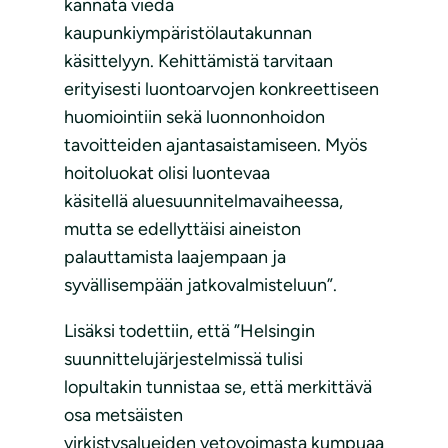
kannata viedä
kaupunkiympäristölautakunnan
käsittelyyn. Kehittämistä tarvitaan
erityisesti luontoarvojen konkreettiseen
huomiointiin sekä luonnonhoidon
tavoitteiden ajantasaistamiseen. Myös
hoitoluokat olisi luontevaa
käsitellä aluesuunnitelmavaiheessa,
mutta se edellyttäisi aineiston
palauttamista laajempaan ja
syvällisempään jatkovalmisteluun”.
Lisäksi todettiin, että ”Helsingin
suunnittelujärjestelmissä tulisi
lopultakin tunnistaa se, että merkittävä
osa metsäisten
virkistysalueiden vetovoimasta kumpuaa