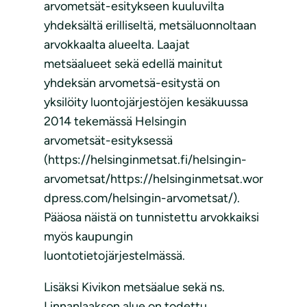
arvometsät-esitykseen kuuluvilta
yhdeksältä erilliseltä, metsäluonnoltaan
arvokkaalta alueelta. Laajat
metsäalueet sekä edellä mainitut
yhdeksän arvometsä-esitystä on
yksilöity luontojärjestöjen kesäkuussa
2014 tekemässä Helsingin
arvometsät-esityksessä
(https://helsinginmetsat.fi/helsingin-
arvometsat/https://helsinginmetsat.wor
dpress.com/helsingin-arvometsat/).
Pääosa näistä on tunnistettu arvokkaiksi
myös kaupungin
luontotietojärjestelmässä.
Lisäksi Kivikon metsäalue sekä ns.
Linnanlaakson alue on todettu