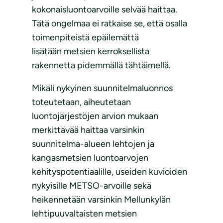
kokonaisluontoarvoille selvää haittaa.
Tätä ongelmaa ei ratkaise se, että osalla
toimenpiteistä epäilemättä
lisätään metsien kerroksellista
rakennetta pidemmällä tähtäimellä.
Mikäli nykyinen suunnitelmaluonnos
toteutetaan, aiheutetaan
luontojärjestöjen arvion mukaan
merkittävää haittaa varsinkin
suunnitelma-alueen lehtojen ja
kangasmetsien luontoarvojen
kehityspotentiaalille, useiden kuvioiden
nykyisille METSO-arvoille sekä
heikennetään varsinkin Mellunkylän
lehtipuuvaltaisten metsien