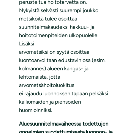
perusteltua hoitotarvetta on.
Nykyistä selvästi suurempi joukko
metsiköitä tulee osoittaa
suunnitelmakaudeksi hakkuu- ja
hoitotoimenpiteiden ulkopuolelle.
Lisäksi
arvometsiksi on syytä osoittaa
luontoarvoiltaan edustavin osa (esim.
kolmannes) alueen kangas- ja
lehtomaista, jotta
arvometsähoitoluokitus
ei rajaudu luonnoksen tapaan pelkäksi
kalliomaiden ja piensoiden
huomioinniksi.
Aluesuunnitelmavaiheessa todettujen
ongelmien suodattumisesta luonnon- ja