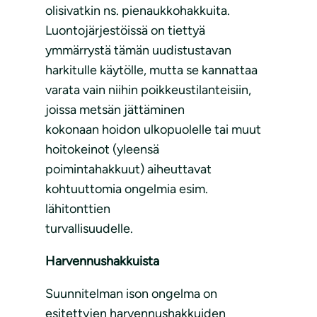
olisivatkin ns. pienaukkohakkuita.
Luontojärjestöissä on tiettyä
ymmärrystä tämän uudistustavan
harkitulle käytölle, mutta se kannattaa
varata vain niihin poikkeustilanteisiin,
joissa metsän jättäminen
kokonaan hoidon ulkopuolelle tai muut
hoitokeinot (yleensä
poimintahakkuut) aiheuttavat
kohtuuttomia ongelmia esim.
lähitonttien
turvallisuudelle.
Harvennushakkuista
Suunnitelman ison ongelma on
esitettyjen harvennushakkuiden