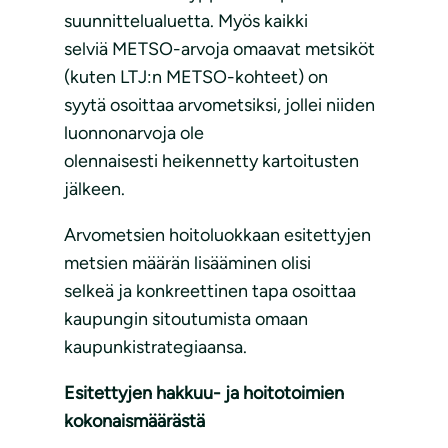
suunnittelualuetta. Myös kaikki
selviä METSO-arvoja omaavat metsiköt
(kuten LTJ:n METSO-kohteet) on
syytä osoittaa arvometsiksi, jollei niiden
luonnonarvoja ole
olennaisesti heikennetty kartoitusten
jälkeen.
Arvometsien hoitoluokkaan esitettyjen
metsien määrän lisääminen olisi
selkeä ja konkreettinen tapa osoittaa
kaupungin sitoutumista omaan
kaupunkistrategiaansa.
Esitettyjen hakkuu- ja hoitotoimien
kokonaismäärästä