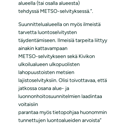
alueella (tai osalla alueesta)
tehdyssä METSO-selvityksessä.”.
Suunnittelualueella on myös ilmeistä
tarvetta luontoselvitysten
täydentämiseen. Ilmeisiä tarpeita liittyy
ainakin kattavampaan
METSO-selvitykseen sekä Kivikon
ulkoilualueen ulkopuolisten
lahopuustoisten metsien
lajistoselvityksiin. Olisi toivottavaa, että
jatkossa osana alue- ja
luonnonhoitosuunnitelmien laadintaa
voitaisiin
parantaa myös tietopohjaa huonommin
tunnettujen luontoalueiden arvoista”