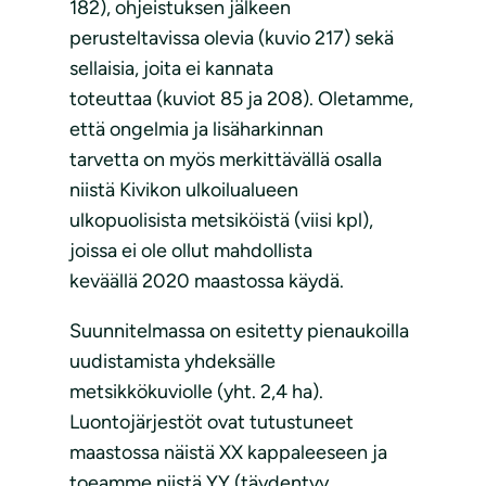
182), ohjeistuksen jälkeen
perusteltavissa olevia (kuvio 217) sekä
sellaisia, joita ei kannata
toteuttaa (kuviot 85 ja 208). Oletamme,
että ongelmia ja lisäharkinnan
tarvetta on myös merkittävällä osalla
niistä Kivikon ulkoilualueen
ulkopuolisista metsiköistä (viisi kpl),
joissa ei ole ollut mahdollista
keväällä 2020 maastossa käydä.
Suunnitelmassa on esitetty pienaukoilla
uudistamista yhdeksälle
metsikkökuviolle (yht. 2,4 ha).
Luontojärjestöt ovat tutustuneet
maastossa näistä XX kappaleeseen ja
toeamme niistä YY (täydentyy