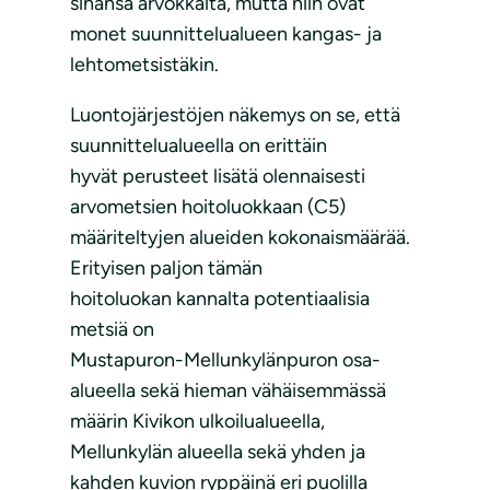
sinänsä arvokkaita, mutta niin ovat
monet suunnittelualueen kangas- ja
lehtometsistäkin.
Luontojärjestöjen näkemys on se, että
suunnittelualueella on erittäin
hyvät perusteet lisätä olennaisesti
arvometsien hoitoluokkaan (C5)
määriteltyjen alueiden kokonaismäärää.
Erityisen paljon tämän
hoitoluokan kannalta potentiaalisia
metsiä on
Mustapuron-Mellunkylänpuron osa-
alueella sekä hieman vähäisemmässä
määrin Kivikon ulkoilualueella,
Mellunkylän alueella sekä yhden ja
kahden kuvion ryppäinä eri puolilla