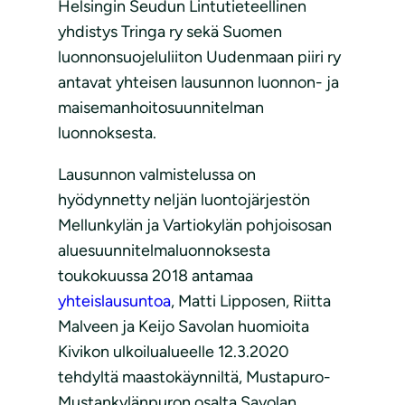
Helsingin Seudun Lintutieteellinen
yhdistys Tringa ry sekä Suomen
luonnonsuojeluliiton Uudenmaan piiri ry
antavat yhteisen lausunnon luonnon- ja
maisemanhoitosuunnitelman
luonnoksesta.
Lausunnon valmistelussa on
hyödynnetty neljän luontojärjestön
Mellunkylän ja Vartiokylän pohjoisosan
aluesuunnitelmaluonnoksesta
toukokuussa 2018 antamaa
yhteislausuntoa
, Matti Lipposen, Riitta
Malveen ja Keijo Savolan huomioita
Kivikon ulkoilualueelle 12.3.2020
tehdyltä maastokäynniltä, Mustapuro-
Mustankylänpuron osalta Savolan