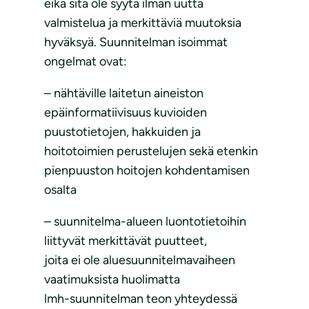
eikä sitä ole syytä ilman uutta
valmistelua ja merkittäviä muutoksia
hyväksyä. Suunnitelman isoimmat
ongelmat ovat:
– nähtäville laitetun aineiston
epäinformatiivisuus kuvioiden
puustotietojen, hakkuiden ja
hoitotoimien perustelujen sekä etenkin
pienpuuston hoitojen kohdentamisen
osalta
– suunnitelma-alueen luontotietoihin
liittyvät merkittävät puutteet,
joita ei ole aluesuunnitelmavaiheen
vaatimuksista huolimatta
lmh-suunnitelman teon yhteydessä