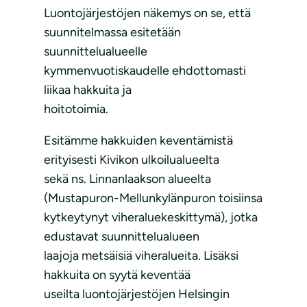
Luontojärjestöjen näkemys on se, että
suunnitelmassa esitetään
suunnittelualueelle
kymmenvuotiskaudelle ehdottomasti
liikaa hakkuita ja
hoitotoimia.
Esitämme hakkuiden keventämistä
erityisesti Kivikon ulkoilualueelta
sekä ns. Linnanlaakson alueelta
(Mustapuron-Mellunkylänpuron toisiinsa
kytkeytynyt viheraluekeskittymä), jotka
edustavat suunnittelualueen
laajoja metsäisiä viheralueita. Lisäksi
hakkuita on syytä keventää
useilta luontojärjestöjen Helsingin