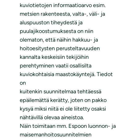
kuviotietojen informaatioarvo esim.
metsien rakenteesta, valta-, väli- ja
aluspuuston tiheydestä ja
puulajikoostumuksesta on niin
olematon, että näihin hakkuu- ja
hoitoesitysten perusteltavuuden
kannalta keskeisiin tekijöihin
perehtyminen vaatii osallisilta
kuviokohtaisia maastokäyntejä. Tiedot
on
kuitenkin suunnitelmaa tehtäessä
epäilemättä kerätty, joten on pakko
kysyä miksi niitä ei ole liitetty osaksi
nähtävillä olevaa aineistoa.
Näin toimitaan mm. Espoon luonnon- ja
maisemanhoitosuunnitelmien