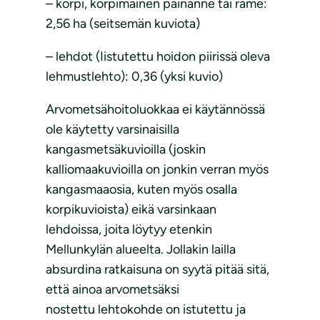
– korpi, korpimainen painanne tai räme:
2,56 ha (seitsemän kuviota)
– lehdot (Iistutettu hoidon piirissä oleva
lehmustlehto): 0,36 (yksi kuvio)
Arvometsähoitoluokkaa ei käytännössä
ole käytetty varsinaisilla
kangasmetsäkuvioilla (joskin
kalliomaakuvioilla on jonkin verran myös
kangasmaaosia, kuten myös osalla
korpikuvioista) eikä varsinkaan
lehdoissa, joita löytyy etenkin
Mellunkylän alueelta. Jollakin lailla
absurdina ratkaisuna on syytä pitää sitä,
että ainoa arvometsäksi
nostettu lehtokohde on istutettu ja