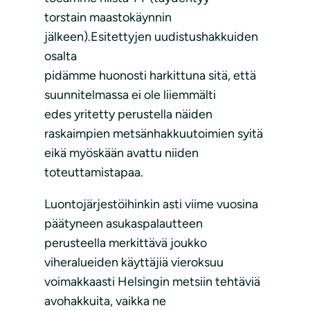
torstain maastokäynnin
jälkeen).Esitettyjen uudistushakkuiden
osalta
pidämme huonosti harkittuna sitä, että
suunnitelmassa ei ole liiemmälti
edes yritetty perustella näiden
raskaimpien metsänhakkuutoimien syitä
eikä myöskään avattu niiden
toteuttamistapaa.
Luontojärjestöihinkin asti viime vuosina
päätyneen asukaspalautteen
perusteella merkittävä joukko
viheralueiden käyttäjiä vieroksuu
voimakkaasti Helsingin metsiin tehtäviä
avohakkuita, vaikka ne